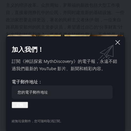
主义的经济改革。众所周知，罗斯福的新政包括大型工作项
目，直接雇佣挣扎中的公民，并同时建造新的基础设施。一些
政治家想要走得更远，著名的民粹主义者休伊·朗，一位来自
路易斯安那州的民主党参议员，希望通过自己的“分享财富”计
划来限制财富和收入，将更多资金转移给穷人。不幸的是，朗
在1935年9月被暗杀，未能挑战罗斯福在1936年的民主党总
加入我們！
统初选中。
1960年代：赋予弱势群体权力的改革
訂閱《神話探索 MythDiscovery》的電子報，永遠不錯
過我們最新的 YouTube 影片、新聞和精彩內容。
電子郵件地址：
絕無垃圾郵件，您可隨時取消訂閱。