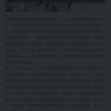
在罗斯福的新政首次为美国历史上穷人提供直接联邦援助30年
后，民主党总统林登·约翰逊启动了一项针对穷人的新援助计
划。约翰逊在1960年代中期发起的“反贫困战争”和“伟大社会”
计划旨在为穷人、弱势群体和老年人提供持久的救济。与约翰
逊的反贫困计划相结合，民权运动和反对越战和征兵的反对战
争运动，引发了新一轮的民粹主义。许多美国人抗议他们认为
是由精英人士、企业和讽刺的是，由约翰逊政府本身造成的那
些不公平的状况。
然而，在1960年代，两大政党都利用民粹主义言论来批评对
方的支持者。在1968年的总统选举中，共和党人认为，激进
的自由主义者试图摧毁一个平静而和平的美国的根基。共和党
候选人理查德·尼克松和独立候选人乔治·华莱士都呼吁“法律与
秩序”，吸引了中间派选民的支持。他们认为，反战运动和民
权运动中的激进分子威胁着普通美国人的和平与繁荣。这开启
了一种趋势，即两大政党都声称代表中产阶级的利益，并将