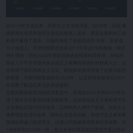
自2016年大选以来，民粹主义并没有消退。2020年，伯尼·桑
德斯再次尝试争取民主党总统候选人提名，甚至在最初的三场
初选中赢得了普选，但最终输给了前副总统乔·拜登，后者成
为了候选人。尽管特朗普总统在2017年至2019年期间，经济
增长强劲，但在2020年受新冠肺炎疫情影响而停滞，持续的
高收入不平等导致许多自由主义者继续鼓吹针对精英人士、企
业和保守派的民粹主义言论。新冠肺炎疫情导致了短暂但剧烈
的衰退，导致特朗普政府在2020年，以及拜登新政府在2021
年花费了数百亿美元的直接援助。
在新冠肺炎疫情后的经济复苏中，美国在2021年和2022年出
现了接近历史新高的通货膨胀率。这促使自由主义者和保守主
义者都抗议进行经济改革，以帮助穷人和中产阶级。自由主义
者希望政府进行改革，限制企业提高价格，而保守主义者则希
望减税和减少政府开支，以便公民能够获得更多经济保障。与
1968年和2016年一样，政治光谱的两翼都指责对方通过错误