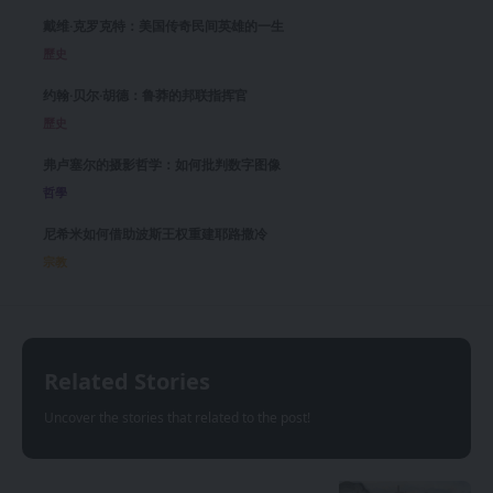
戴维·克罗克特：美国传奇民间英雄的一生
歷史
约翰·贝尔·胡德：鲁莽的邦联指挥官
歷史
弗卢塞尔的摄影哲学：如何批判数字图像
哲學
尼希米如何借助波斯王权重建耶路撒冷
宗教
Related Stories
Uncover the stories that related to the post!