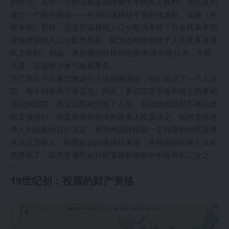
的辩论。其中一个辩论就是如何赋予平民民主权利。这涉及到
建立一个新的国会——各州应该获得平等的代表权，就像《邦
联条例》那样，还是应该根据人口分配代表权？许多代表希望
避免根据州人口分配代表权，因为这样做会赋予人民更多直接
民主权利。例如，来自康涅狄格州的罗杰·谢尔曼认为，平民
天真，应该很少参与政府事务。
为了防止平民通过激进分子压倒新国会，他们设立了一个上议
院，每个州有两个参议员。因此，参议院是为各州设立的更精
英化的议院，而众议院则交给了人民。新总统的选举不再由选
民直接进行，而是由各州选出的选举人投票决定。如何选择选
举人则由各州自行决定，有些州选择根据一定程度的全民投票
来决定选举人。制宪会议的最终结果是，共和国的民粹主义程
度降低了，因为普通民众只能直接影响新中央政府的三分之
一。
19世纪初：投票的财产资格