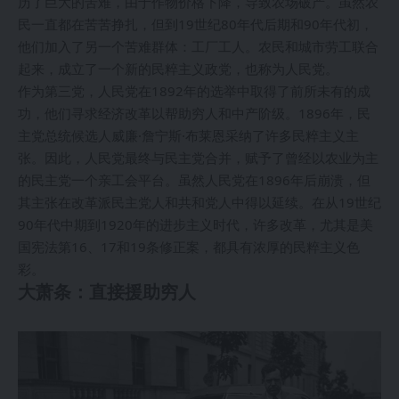
历了巨大的苦难，由于作物价格下降，导致农场破产。虽然农
民一直都在苦苦挣扎，但到19世纪80年代后期和90年代初，
他们加入了另一个苦难群体：工厂工人。农民和城市劳工联合
起来，成立了一个新的民粹主义政党，也称为人民党。
作为第三党，人民党在1892年的选举中取得了前所未有的成
功，他们寻求经济改革以帮助穷人和中产阶级。1896年，民
主党总统候选人威廉·詹宁斯·布莱恩采纳了许多民粹主义主
张。因此，人民党最终与民主党合并，赋予了曾经以农业为主
的民主党一个亲工会平台。虽然人民党在1896年后崩溃，但
其主张在改革派民主党人和共和党人中得以延续。在从19世纪
90年代中期到1920年的进步主义时代，许多改革，尤其是美
国宪法第16、17和19条修正案，都具有浓厚的民粹主义色
彩。
大萧条：直接援助穷人