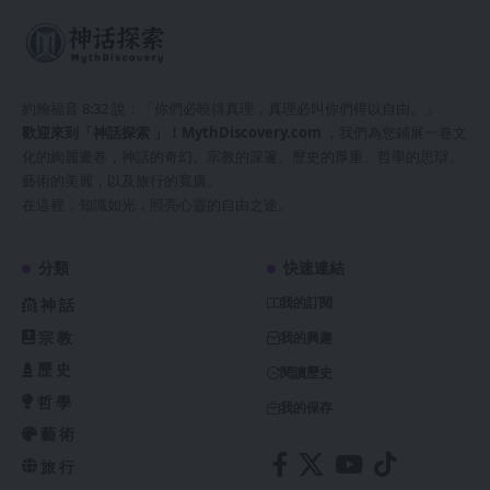
約翰福音 8:32 說：「你們必曉得真理，真理必叫你們得以自由。」
歡迎來到「神話探索 」！
MythDiscovery.com
，我們為您鋪展一卷文
化的絢麗畫卷，神話的奇幻、宗教的深邃、歷史的厚重、哲學的思辯、
藝術的美麗，以及旅行的寬廣。
在這裡，知識如光，照亮心靈的自由之途。
分類
快速連結
我的訂閱
神話
宗教
我的興趣
歷史
閱讀歷史
哲學
我的保存
藝術
旅行