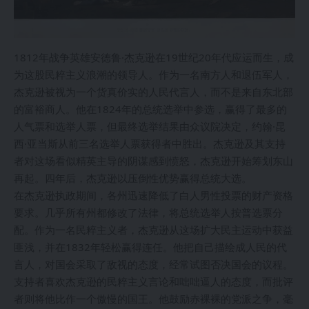
1812年战争英雄安德鲁·杰克逊在19世纪20年代应运而生，成
为这股民粹主义浪潮的领导人。作为一名南方人和退伍军人，
杰克逊被视为一个货真价实的人民代言人，而不是来自东北部
的富裕商人。他在1824年的总统选举中参选，赢得了最多的
人气票和选举人票，但最终选举结果由众议院决定，约翰·昆
西·亚当斯从前三名选举人票获得者中胜出。杰克逊及其支持
者对这场看似精英主导的阴谋感到愤怒，杰克逊开始筹划东山
再起。四年后，杰克逊以压倒性优势赢得总统大选。
在杰克逊执政期间，各州迅速降低了白人男性投票的财产资格
要求。几乎所有州都修改了法律，将总统选举人按普选票分
配。作为一名民粹主义者，杰克逊从这场扩大民主运动中获益
匪浅，并在1832年轻松赢得连任。他把自己描绘成人民的代
言人，对国会采取了敌视的态度，经常试图否决国会的议程。
支持者喜欢杰克逊的民粹主义言论和咄咄逼人的态度，而批评
者则将他比作一个傲慢的国王。他鼓励赤裸裸的党派之争，毫