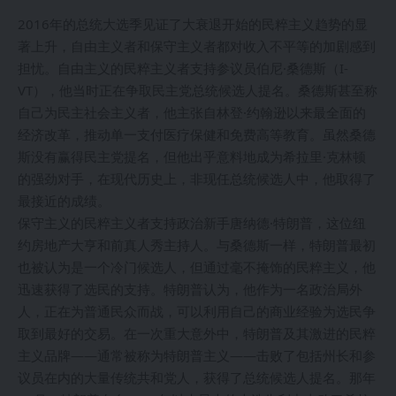
2016年的总统大选季见证了大衰退开始的民粹主义趋势的显
著上升，自由主义者和保守主义者都对收入不平等的加剧感到
担忧。自由主义的民粹主义者支持参议员伯尼·桑德斯（I-
VT），他当时正在争取民主党总统候选人提名。桑德斯甚至称
自己为民主社会主义者，他主张自林登·约翰逊以来最全面的
经济改革，推动单一支付医疗保健和免费高等教育。虽然桑德
斯没有赢得民主党提名，但他出乎意料地成为希拉里·克林顿
的强劲对手，在现代历史上，非现任总统候选人中，他取得了
最接近的成绩。
保守主义的民粹主义者支持政治新手唐纳德·特朗普，这位纽
约房地产大亨和前真人秀主持人。与桑德斯一样，特朗普最初
也被认为是一个冷门候选人，但通过毫不掩饰的民粹主义，他
迅速获得了选民的支持。特朗普认为，他作为一名政治局外
人，正在为普通民众而战，可以利用自己的商业经验为选民争
取到最好的交易。在一次重大意外中，特朗普及其激进的民粹
主义品牌——通常被称为特朗普主义——击败了包括州长和参
议员在内的大量传统共和党人，获得了总统候选人提名。那年