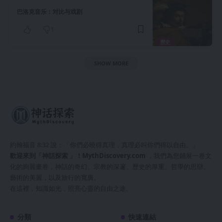
巴洛克音乐：对比与戏剧
1
歷史
SHOW MORE
約翰福音 8:32 說：「你們必曉得真理，真理必叫你們得以自由。」
歡迎來到「神話探索 」！
MythDiscovery.com
，我們為您鋪展一卷文
化的絢麗畫卷，神話的奇幻、宗教的深邃、歷史的厚重、哲學的思辯、
藝術的美麗，以及旅行的寬廣。
在這裡，知識如光，照亮心靈的自由之途。
分類
快速連結