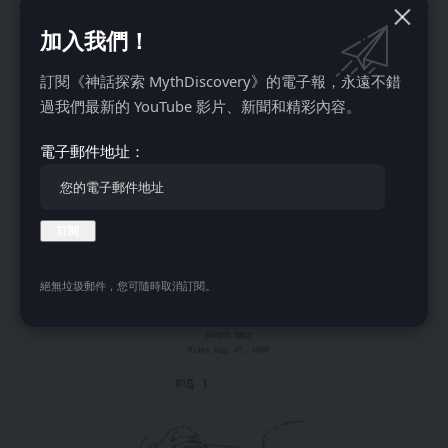
永远保持安全。”
加入我們！
虽然三点式安全带仍然是沃尔沃发布的最普遍的发明之一，但
他们还引入了其他安全创新的专利，这些专利后来被世界各地
訂閱《神話探索 MythDiscovery》的電子報，永遠不錯
的汽车制造商采用，包括在 1978 年实施面向前方儿童的儿童
過我們最新的 YouTube 影片、新聞和精彩內容。
座椅，在 1972 年为汽车前排座椅创造面向后方的儿童座椅，
侧面碰撞保护系统 (SIPS) 以及最终的侧安全气囊 (1994 年)。
電子郵件地址：
他们的网站仍然提供碰撞研究数据，供所有人访问。
改变一切的发明
絕無垃圾郵件，您可隨時取消訂閱。