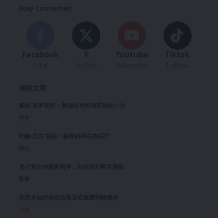
Stay Connected
Facebook
X
Youtube
Tiktok
Like
Follow
Subscribe
Follow
最新文章
戴维·克罗克特：美国传奇民间英雄的一生
歷史
约翰·贝尔·胡德：鲁莽的邦联指挥官
歷史
弗卢塞尔的摄影哲学：如何批判数字图像
哲學
尼希米如何借助波斯王权重建耶路撒冷
宗教