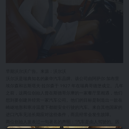
早期沃尔沃广告。来源：沃尔沃
沃尔沃是瑞典知名的豪华汽车品牌。该公司由阿萨尔·加布里
埃尔森和古斯塔夫·拉尔森于 1927 年在瑞典哥德堡成立。几年
之前，这两位创始人曾在斯德哥尔摩的一家餐厅里相遇，他们
想到要创建并经营一家汽车公司。他们的目标是制造出一款在
崎岖地形和寒冷温度下都能安全行驶的汽车。来自其他国家的
进口汽车无法长期应对这些条件，而且经常会发生故障。
两位创始人发表过一句著名的声明：“汽车是由人驾驶的。因
此，我们沃尔沃制造的所有产品的指导原则都是安全，也必须