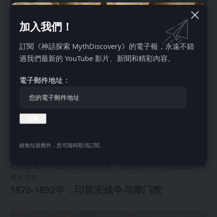
加入我們！
惨烈的美国内战（1861-1865）最终结束了数十年的奴隶制争
论。伤痕累累的美国试图治愈战争带来的伤痛，并寻求西部作
訂閱《神話探索 MythDiscovery》的電子報，永遠不錯
为灵感和复兴的来源。得益于新铁路的建设，在19世纪50年
過我們最新的 YouTube 影片、新聞和精彩內容。
代争论奴隶制的领地现在向大量移民开放。铁路是北方在内战
電子郵件地址：
中取得胜利的关键，亚伯拉罕·林肯总统的共和党政府极大地
推动了铁路发展。
1868年，林肯的战时军事领袖尤利西斯·S·格兰特轻松赢得共
和党提名和总统职位。他的政府监督了横贯大陆铁路于1869
年5月的完工，这也进一步提升了格兰特的声望，将美国从东
到西连接起来。三年后，格兰特签署了第一座国家公园——黄
絕無垃圾郵件，您可隨時取消訂閱。
石公园的设立法案。格兰特对西部探索的支持以及他的军事胜
利使他成为一位受欢迎的领导人，他在当年11月的总统选举中
再次获胜。
1876-1892年：印第安战争与摩门教