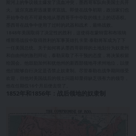
斯河上的争议领土爆发了流血冲突，墨西哥军队向美国士兵开
火。波尔克政府迅速要求宣战。即使在战争初期，政治家们也
开始争夺在不可避免地从墨西哥手中夺取的领土上的话语权。
墨西哥在战争中使用了过时的武器和战术，最终战败。
1848年美国取得了决定性的胜利，这使得在蒙特雷和布埃纳
维斯塔战役中取得胜利的军事英雄扎卡里·泰勒将军成为了下
一任美国总统。关于如何将从墨西哥获得的土地划分为奴隶州
和自由州的激烈辩论，泰勒采取了不干预的态度，将决策权留
给国会。他鼓励加州和犹他州的新西部领地寻求州地位，以便
他们能够自行决定是否禁止奴隶制。尽管泰勒在战争期间很受
欢迎，但他对美国战后的领土问题却显得缺乏强有力的领导，
他在任期仅16个月后便去世了。
1852年和1856年：战后领地的奴隶制