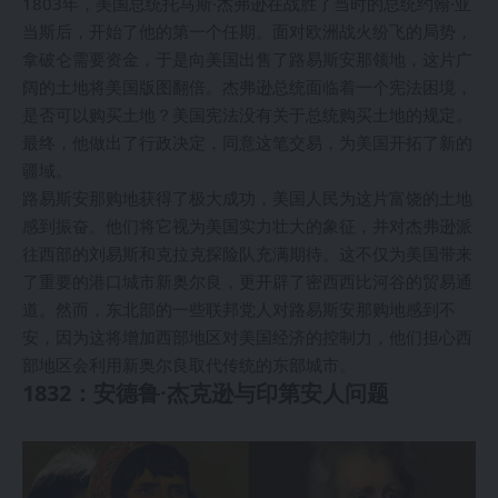
1803年，美国总统托马斯·杰弗逊在战胜了当时的总统约翰·亚
当斯后，开始了他的第一个任期。面对欧洲战火纷飞的局势，
拿破仑需要资金，于是向美国出售了路易斯安那领地，这片广
阔的土地将美国版图翻倍。杰弗逊总统面临着一个宪法困境，
是否可以购买土地？美国宪法没有关于总统购买土地的规定。
最终，他做出了行政决定，同意这笔交易，为美国开拓了新的
疆域。
路易斯安那购地获得了极大成功，美国人民为这片富饶的土地
感到振奋。他们将它视为美国实力壮大的象征，并对杰弗逊派
往西部的刘易斯和克拉克探险队充满期待。这不仅为美国带来
了重要的港口城市新奥尔良，更开辟了密西西比河谷的贸易通
道。然而，东北部的一些联邦党人对路易斯安那购地感到不
安，因为这将增加西部地区对美国经济的控制力，他们担心西
部地区会利用新奥尔良取代传统的东部城市。
1832：安德鲁·杰克逊与印第安人问题