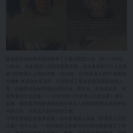
路易斯安那购地为美国带来了大量的西部土地。到了19世纪
20年代，许多美国人渴望在那里定居，这迅速加剧了白人拓荒
者与印第安人之间的冲突。1828年，以“印第安人猎手”著称的
安德鲁·杰克逊在争议中，尽管获得了最多的普选票和选举人
票，但最终还是被美国众议院否决。四年后，他当选总统，他
最重要的立法提案——1830年的《印第安人迁徙法案》得以
实施。该法案强制要求南部的印第安人迁徙到西部或成为所在
州的公民，并失去大部分传统土地。
尽管杰克逊总统备受欢迎，但许多美国人抗议《印第安人迁徙
法案》的不人道。一些印第安人部落与联邦和州政府签订了协
议，承诺保护其剩余的领土。然而，政府很少履行承诺，导致