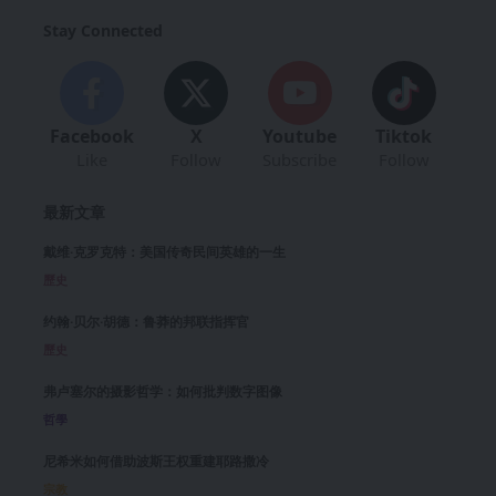
Stay Connected
Facebook
X
Youtube
Tiktok
Like
Follow
Subscribe
Follow
最新文章
戴维·克罗克特：美国传奇民间英雄的一生
歷史
约翰·贝尔·胡德：鲁莽的邦联指挥官
歷史
弗卢塞尔的摄影哲学：如何批判数字图像
哲學
尼希米如何借助波斯王权重建耶路撒冷
宗教