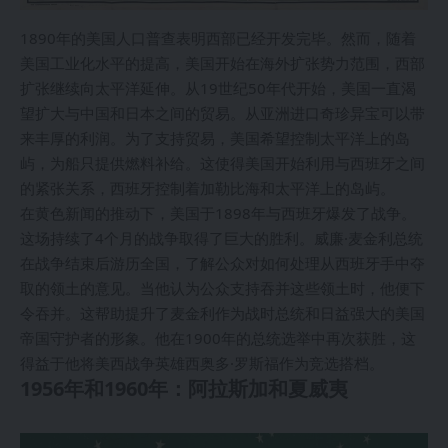
1890年的美国人口普查表明西部已经开发完毕。然而，随着
美国工业化水平的提高，美国开始在海外扩张势力范围，西部
扩张继续向太平洋延伸。从19世纪50年代开始，美国一直渴
望扩大与中国和日本之间的贸易。从亚洲进口奇珍异宝可以带
来丰厚的利润。为了支持贸易，美国希望控制太平洋上的岛
屿，为船只提供燃料补给。这使得美国开始利用与西班牙之间
的紧张关系，西班牙控制着加勒比海和太平洋上的岛屿。
在黄色新闻的推动下，美国于1898年与西班牙爆发了战争。
这场持续了4个月的战争取得了巨大的胜利。威廉·麦金利总统
在战争结束后游历全国，了解公众对如何处理从西班牙手中夺
取的领土的意见。当他认为公众支持吞并这些领土时，他便下
令吞并。这帮助提升了麦金利作为战时总统和日益强大的美国
帝国守护者的形象。他在1900年的总统选举中再次获胜，这
得益于他将美西战争英雄西奥多·罗斯福作为竞选搭档。
1956年和1960年：阿拉斯加和夏威夷