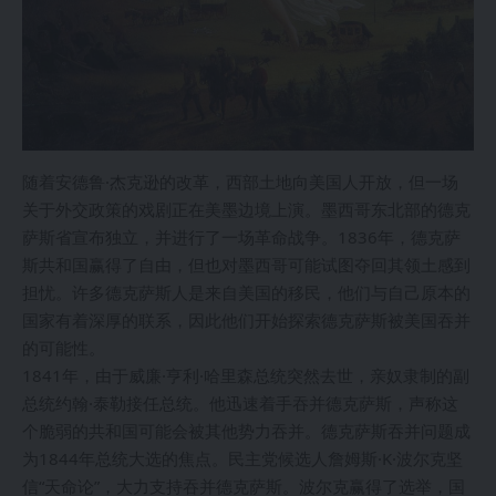
随着安德鲁·杰克逊的改革，西部土地向美国人开放，但一场
关于外交政策的戏剧正在美墨边境上演。墨西哥东北部的德克
萨斯省宣布独立，并进行了一场革命战争。1836年，德克萨
斯共和国赢得了自由，但也对墨西哥可能试图夺回其领土感到
担忧。许多德克萨斯人是来自美国的移民，他们与自己原本的
国家有着深厚的联系，因此他们开始探索德克萨斯被美国吞并
的可能性。
1841年，由于威廉·亨利·哈里森总统突然去世，亲奴隶制的副
总统约翰·泰勒接任总统。他迅速着手吞并德克萨斯，声称这
个脆弱的共和国可能会被其他势力吞并。德克萨斯吞并问题成
为1844年总统大选的焦点。民主党候选人詹姆斯·K·波尔克坚
信“天命论”，大力支持吞并德克萨斯。波尔克赢得了选举，国