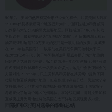
50年后，美国仍然没有完全形成今天的样子。尽管美国大陆在
1910年代初将最后两个地区提升为州，但阿拉斯加和夏威夷
仍然是与大陆分离的两大主要地区。阿拉斯加于1867年从俄
罗斯购买，最初被讽刺为“西华德的愚蠢”，但后来的淘金和石
油发现证明这笔720万美元的交易是一项明智的投资。夏威夷
在1898年被美国吞并，以帮助在美西战争期间控制太平洋。
在20世纪50年代，关于将阿拉斯加和夏威夷提升为州地位的
问题陷入党派政治争论。赋予这两地州地位将使每个地区获得
两名美国参议员和至少一名美国众议员，这是否会改变国会的
力量对比？1956年，民主党和共和党都在其党纲中提到了阿
拉斯加和夏威夷的州地位，但在幕后却存在分歧。民主党坚定
支持州地位，但共和党总统德怀特·艾森豪威尔出于国家安全
考虑接受了这两个地区的州地位。在冷战期间，将阿拉斯加和
夏威夷提升为州地位将使美国在太平洋地区展现更多力量。
西部扩张对美国选举的影响总结