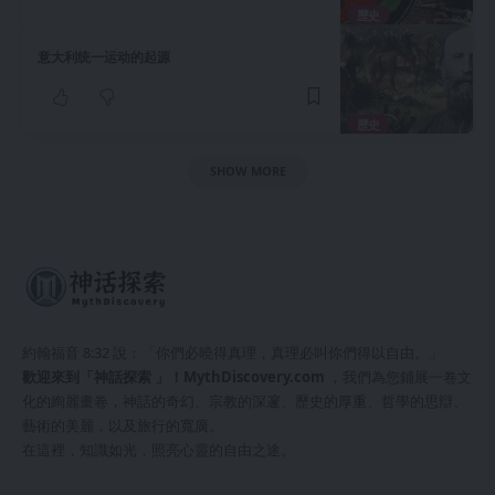
歷史
意大利统一运动的起源
歷史
SHOW MORE
約翰福音 8:32 說：「你們必曉得真理，真理必叫你們得以自由。」
歡迎來到「神話探索 」！
MythDiscovery.com
，我們為您鋪展一卷文
化的絢麗畫卷，神話的奇幻、宗教的深邃、歷史的厚重、哲學的思辯、
藝術的美麗，以及旅行的寬廣。
在這裡，知識如光，照亮心靈的自由之途。