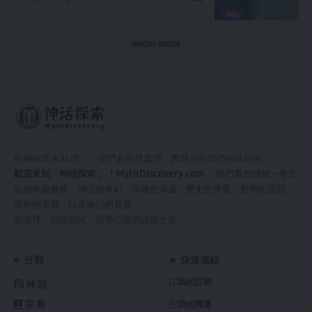
神話
SHOW MORE
約翰福音 8:32 說：「你們必曉得真理，真理必叫你們得以自由。」
歡迎來到「神話探索 」！
MythDiscovery.com
，我們為您鋪展一卷文
化的絢麗畫卷，神話的奇幻、宗教的深邃、歷史的厚重、哲學的思辯、
藝術的美麗，以及旅行的寬廣。
在這裡，知識如光，照亮心靈的自由之途。
分類
快速連結
我的訂閱
神話
宗教
我的興趣