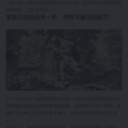
一样行走；并给予他跨越数代人的长寿，以及死后在冥府保留
神赐能力、记忆和意识。
盲眼先知的由来：蛇、变性与赫拉的惩罚
另一个流传甚广的故事则离奇得多：年轻的忒瑞西阿斯在伯罗
奔尼撒的基勒涅山看到两条蛇交配，他用棍子打死了雌蛇。这
激怒了众神之王宙斯的妻子赫拉，她将忒瑞西阿斯变成了女
人。
作为女人，她成为赫拉的女祭司，结婚并至少育有一女曼托，