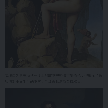
忒瑞西阿斯在俄狄浦斯王的故事中扮演重要角色，他揭示了俄
狄浦斯杀父娶母的事实，导致俄狄浦斯自戳双目。