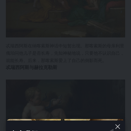
忒瑞西阿斯在纳喀索斯神话中短暂出现。那喀索斯的母亲利里
俄珀问他儿子是否长寿，先知神秘地说，只要他不认识自己，
就能长寿。后来，那喀索斯爱上了自己的倒影而死。
忒瑞西阿斯与赫拉克勒斯