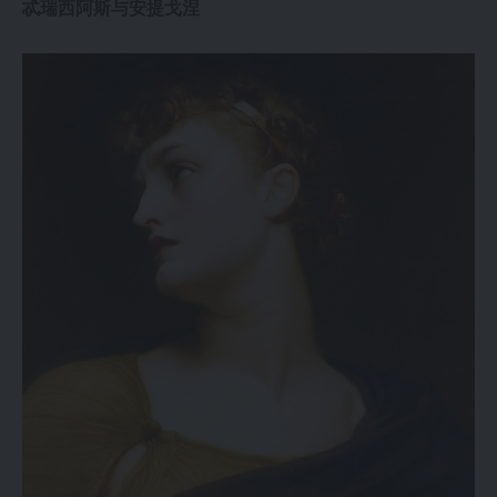
忒瑞西阿斯与安提戈涅