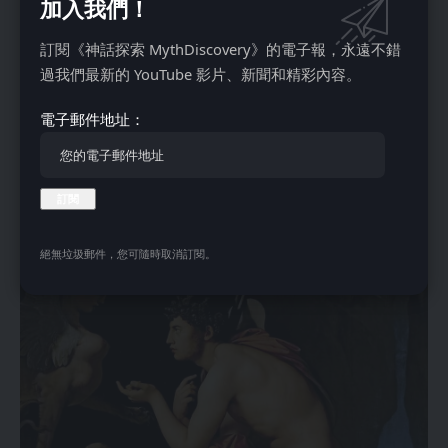
加入我們！
訂閱《神話探索 MythDiscovery》的電子報，永遠不錯
据说忒瑞西阿斯出席了赫拉克勒斯的诞生。赫拉派蛇攻击阿尔
過我們最新的 YouTube 影片、新聞和精彩內容。
克墨涅和安菲特里翁的双胞胎儿子，他们向忒瑞西阿斯求助，
他揭示了一个孩子是宙斯之子，并预言他将遭受赫拉的愤怒，
電子郵件地址：
但会成为伟大的英雄。
忒瑞西阿斯与俄狄浦斯
絕無垃圾郵件，您可隨時取消訂閱。