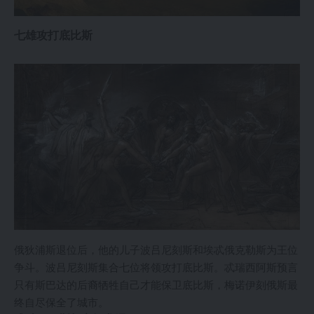
七雄攻打底比斯
俄狄浦斯退位后，他的儿子波吕尼刻斯和埃忒俄克勒斯为王位
争斗。波吕尼刻斯集合七位将领攻打底比斯。忒瑞西阿斯预言
只有斯巴达的后裔牺牲自己才能保卫底比斯，梅诺伊刻俄斯最
终自尽保全了城市。