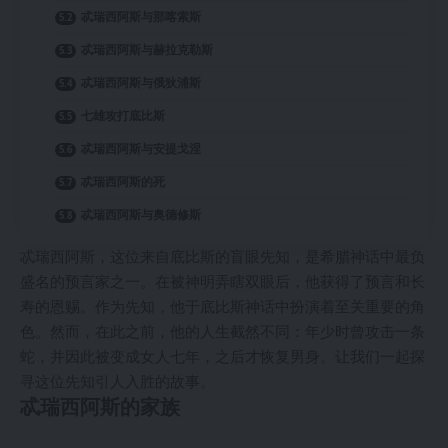
忒瑞西阿斯与那喀索斯
忒瑞西阿斯与赫拉克勒斯
忒瑞西阿斯与俄狄浦斯
七雄攻打底比斯
忒瑞西阿斯与安提戈涅
忒瑞西阿斯的死
忒瑞西阿斯与奥德修斯
忒瑞西阿斯，这位来自底比斯的盲眼先知，是希腊神话中最负
盛名的预言家之一。在被神明弄瞎双眼后，他获得了预言和长
寿的恩赐。作为先知，他于底比斯神话中扮演着至关重要的角
色。然而，在此之前，他的人生截然不同：年少时曾攻击一条
蛇，并因此被变成女人七年，之后才恢复男身。让我们一起探
寻这位先知引人入胜的故事。
忒瑞西阿斯的家族