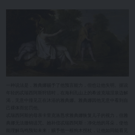
一种说法是，雅典娜赐予了他预言能力，但也让他失明。据说
年轻的忒瑞西阿斯狩猎时，在海利孔山上的希波克瑞涅泉边解
渴，无意中撞见正在沐浴的雅典娜。雅典娜因他无意中看到自
己裸体而惩罚他。
忒瑞西阿斯的母亲卡里克洛恳求雅典娜恢复儿子的视力，但雅
典娜无法撤销诅咒。她补偿忒瑞西阿斯：净化他的耳朵，使他
能理解鸟鸣预知未来；赐予他一根狗木拐杖，让他如同能看见