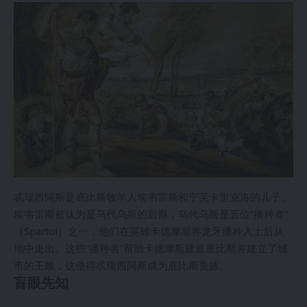
忒瑞西阿斯是底比斯牧羊人埃韦雷斯和宁芙卡里克洛的儿子。
埃韦雷斯被认为是乌代乌斯的后裔，乌代乌斯是五位“播种者”
（Spartoi）之一，他们在英雄卡德摩斯将龙牙播种入土后从
地中走出。这些“播种者”帮助卡德摩斯建造底比斯并建立了城
市的王族，这使得忒瑞西阿斯成为底比斯贵族。
盲眼先知