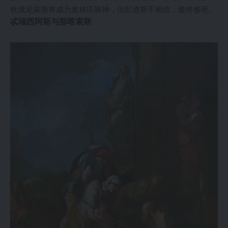
狄俄尼索斯将成为奥林匹斯神，但彭透斯不相信，最终惨死。
忒瑞西阿斯与那喀索斯