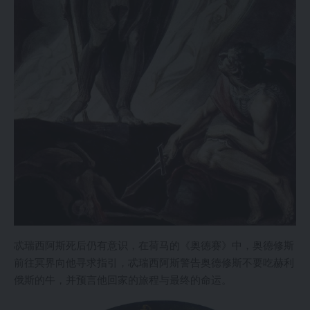
忒瑞西阿斯死后仍有意识，在荷马的《奥德赛》中，奥德修斯
前往冥界向他寻求指引，忒瑞西阿斯警告奥德修斯不要吃赫利
俄斯的牛，并预言他回家的旅程与最终的命运。