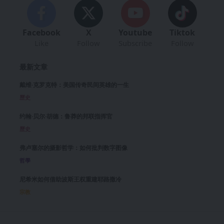
Facebook
X
Youtube
Tiktok
Like
Follow
Subscribe
Follow
最新文章
戴维·克罗克特：美国传奇民间英雄的一生
歷史
约翰·贝尔·胡德：鲁莽的邦联指挥官
歷史
弗卢塞尔的摄影哲学：如何批判数字图像
哲學
尼希米如何借助波斯王权重建耶路撒冷
宗教