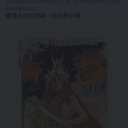
瓦在被描述为女武神时似乎还活着，因为她仍然在维京社会中
担任着她的职位。
最著名的女武神：布伦希尔德