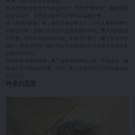
来源：我的北欧数字图像库
女武神有时也被称为“Rangahlin”，意思是“盾女神”。她们与诺
恩密切相关，诺恩是北欧神话中纺织命运的女神。
在《尼雅尔萨迦》中，冰岛传奇故事之一，一个人看到一群女
武神在织布。但她们使用的不是普通的织布机。男人的头被用
作配重，内脏作为经线和纬线，剑被用作梭子，梭子架是用箭
做的。作者观察到，她们用这种血腥的工作来选择谁将在未来
的战斗中获胜。
其他故事清楚地表明，奥丁会派女武神到人间，干预战斗，确
保战争取得预期的结果。因此，也许女武神也可以实现赢得战
争的愿望。
神圣的恶魔