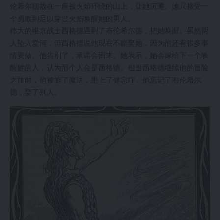
伦希尔德放在一座被火焰环绕的山上，让她沉睡。她只接受一
个勇敢到足以穿过火焰唤醒她的男人。
伟大的维京战士西格德遇到了布伦希尔德，把她唤醒。虽然两
人坠入爱河，但西格德说他现在不能娶她，因为他还有很多事
情要做。他告别了，承诺会回来。她表示，她会嫁给下一个唤
醒她的人，认为那个人会是西格德。但当西格德继续他的冒险
之旅时，他被施了魔法，患上了健忘症。他忘记了布伦希尔
德，娶了别人。