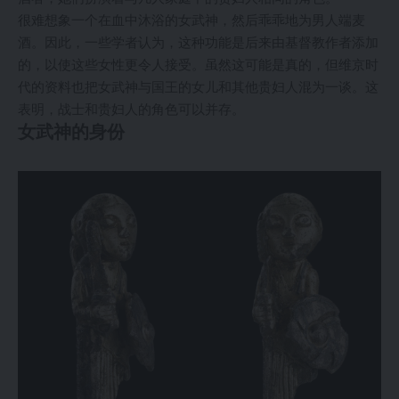
很难想象一个在血中沐浴的女武神，然后乖乖地为男人端麦
酒。因此，一些学者认为，这种功能是后来由基督教作者添加
的，以使这些女性更令人接受。虽然这可能是真的，但维京时
代的资料也把女武神与国王的女儿和其他贵妇人混为一谈。这
表明，战士和贵妇人的角色可以并存。
女武神的身份