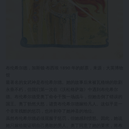
布伦希尔德，加斯顿·布西埃 1890 年的邮票，来源：大英博物
馆
最著名的女武神是布伦希尔德。她的故事后来被瓦格纳的歌剧
永垂不朽，但我们第一次在《沃松格萨迦》中遇到布伦希尔
德。布伦希尔德受奥丁命令干预一场战斗，但她击倒了错误的
国王。奥丁勃然大怒，谴责布伦希尔德嫁给凡人。这似乎是一
个非常残酷的惩罚，也许剥夺了她神圣的地位。
虽然布伦希尔德必须屈服于惩罚，但她感到愤怒。因此，她说
她只嫁给能证明自己勇敢的男人。奥丁同意了她的要求，将布