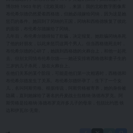
博尔特 1903 年的《北欧英雄》，来源：我的北欧数字图像库
布伦希尔德仍然爱着西格德，但她必须嫁给冈纳，因为这是她
惩罚的条件。她回到了冈纳的王国，冈纳和西格德恢复了彼此
的面容，布伦希尔德嫁给了冈纳。
几年后，布伦希尔德得知了欺骗，决定报复。她欺骗冈纳杀死
了他的好朋友，以此来惩罚这两个男人。但当西格德死去时，
布伦希尔德的心碎了，她跳到西格德的火葬台上，和他一起死
去。但别太同情布伦希尔德——她还安排将西格德和妻子生的
三岁的儿子杀死，放在火葬台上。
在他们关系的某个阶段，可能是他们第一次相遇时，西格德和
布伦希尔德发生了关系。布伦希尔德怀孕了，生下了一个女
儿，名叫阿斯劳格。根据传说，阿斯劳格被寄养，她的身份被
隐藏，直到她嫁给了著名的丹麦战士拉格纳·洛德布罗克。阿
斯劳格是拉格纳·洛德布罗克许多儿子的母亲，包括比约恩·铁
边和伊瓦尔·无骨。