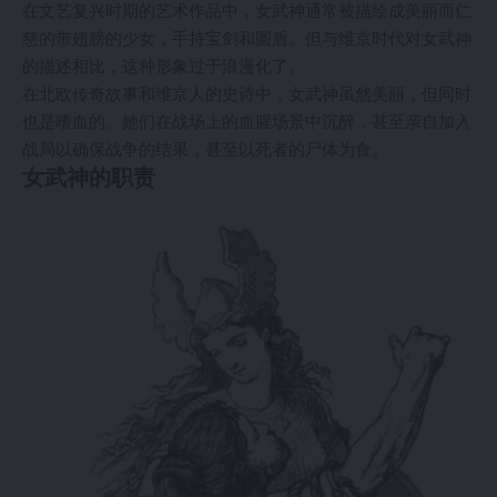
在文艺复兴时期的艺术作品中，女武神通常被描绘成美丽而仁
慈的带翅膀的少女，手持宝剑和圆盾。但与维京时代对女武神
的描述相比，这种形象过于浪漫化了。
在北欧传奇故事和维京人的史诗中，女武神虽然美丽，但同时
也是嗜血的。她们在战场上的血腥场景中沉醉，甚至亲自加入
战局以确保战争的结果，甚至以死者的尸体为食。
女武神的职责