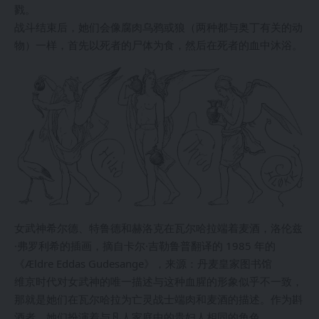
戮。
战斗结束后，她们会像腐肉乌鸦或狼（两种都与奥丁有关的动
物）一样，首先以死者的尸体为食，然后在死者的血中沐浴。
女武神希尔德、特鲁德和赫洛克在瓦尔哈拉端着麦酒，洛伦兹
·弗罗利希的插画，摘自卡尔·吉勒鲁普翻译的 1985 年的
《Ældre Eddas Gudesange》，来源：丹麦皇家图书馆
维京时代对女武神的唯一描述与这种血腥的形象似乎不一致，
那就是她们在瓦尔哈拉为亡灵战士端肉和麦酒的描述。作为斟
酒者，她们扮演着与凡人家庭中的贵妇人相同的角色。