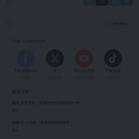
没有评论
Stay Connected
Facebook
X
Youtube
Tiktok
Like
Follow
Subscribe
Follow
最新文章
戴维·克罗克特：美国传奇民间英雄的一生
歷史
约翰·贝尔·胡德：鲁莽的邦联指挥官
歷史