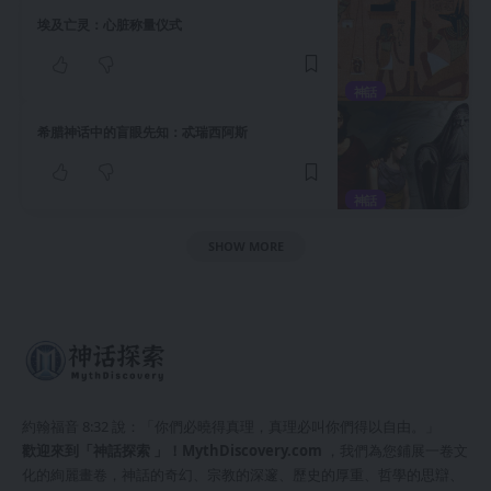
埃及亡灵：心脏称量仪式
神話
希腊神话中的盲眼先知：忒瑞西阿斯
神話
SHOW MORE
約翰福音 8:32 說：「你們必曉得真理，真理必叫你們得以自由。」
歡迎來到「神話探索 」！
MythDiscovery.com
，我們為您鋪展一卷文
化的絢麗畫卷，神話的奇幻、宗教的深邃、歷史的厚重、哲學的思辯、