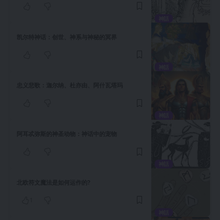
神話
凯尔特神话：创世、神系与神秘的冥界
神話
忠义悲歌：迦尔纳、杜亦由、阿什瓦塔玛
神話
阿耳忒弥斯的神圣动物：神话中的宠物
神話
北欧符文魔法是如何运作的?
1
神話