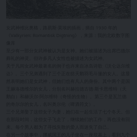
女武神维比奥格，路易斯·莫埃的插画，摘自 1930 年的
《Valkyrien: Romantisk Digtning》，来源：我的北欧数字图
像库
至少有一部分女武神被认为是女神。她们被描述为出席巴德尔
葬礼的神灵。但许多凡人女性也被描述为女武神。
关于凡间女武神最著名的例子也许来自冰岛诗歌《沃仑达尔维
达》。三个兄弟遇到了三个正在纺天鹅羽毛斗篷的女人。这显
然表明她们是女武神，但她们也有凡人的身份。其中两个是国
王赫洛德维尔的女儿，分别名叫赫拉德古德·斯卡恩维特（天
鹅白）和赫沃尔·阿尔维特（奇怪的生物）。第三个是瓦兰德
的奇尔尔的女儿，名叫奥尔伦（啤酒符文）。
三个兄弟娶了这些女子为妻，她们在一起生活了七个冬天。但
在那段时间，这些女子飞走了，继续她们的工作，再也没有回
来。每个男人都为了寻找失散的爱人而迷失了自己。
在另一个故事中，挪威国王的儿子坐在一座坟墓上，看到九个