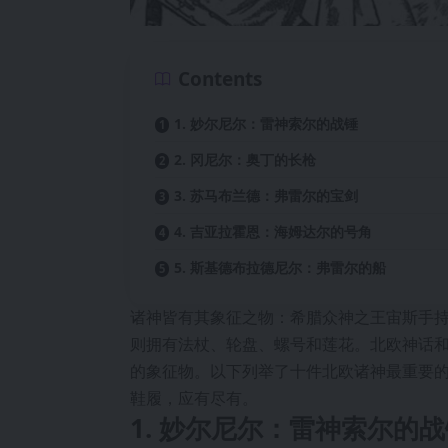
Contents
1. 妙尔尼尔：雷神索尔的战锤
2. 冈尼尔：奥丁的长枪
3. 苏马布兰德：弗雷尔的宝剑
4. 吉亚拉霍恩：海姆达尔的号角
5. 斯基德布拉德尼尔：弗雷尔的船
诸神皆有其象征之物：希腊众神之王宙斯手
则拥有法杖、轮盘、螺号和莲花。北欧神话
的象征物。以下列举了十件北欧诸神最重要
鞋履，应有尽有。
1. 妙尔尼尔：雷神索尔的