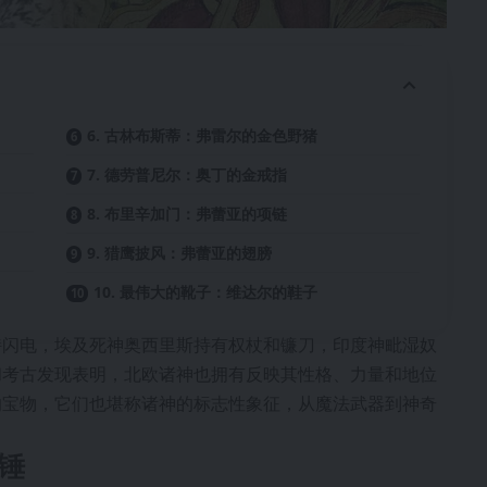
6. 古林布斯蒂：弗雷尔的金色野猪
7. 德劳普尼尔：奥丁的金戒指
8. 布里辛加门：弗蕾亚的项链
9. 猎鹰披风：弗蕾亚的翅膀
10. 最伟大的靴子：维达尔的鞋子
持闪电，埃及死神奥西里斯持有权杖和镰刀，印度神毗湿奴
和考古发现表明，北欧诸神也拥有反映其性格、力量和地位
的宝物，它们也堪称诸神的标志性象征，从魔法武器到神奇
战锤