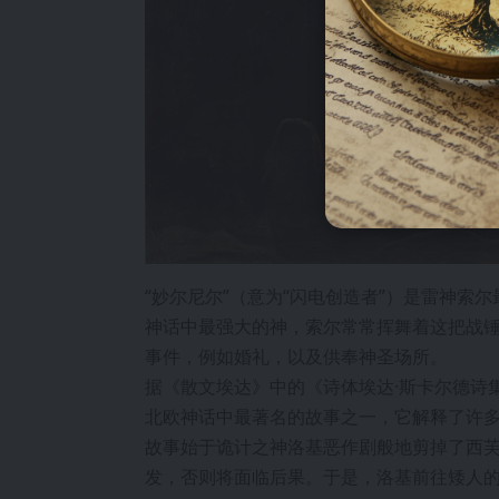
“妙尔尼尔”（意为“闪电创造者”）是雷神
神话中最强大的神，索尔常常挥舞着这把战锤
事件，例如婚礼，以及供奉神圣场所。
据《散文埃达》中的《诗体埃达·斯卡尔德诗集
北欧神话中最著名的故事之一，它解释了许
故事始于诡计之神洛基恶作剧般地剪掉了西
发，否则将面临后果。于是，洛基前往矮人