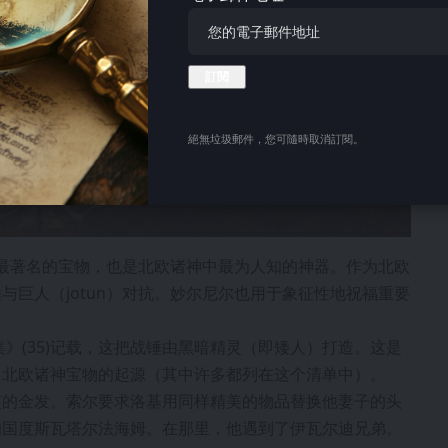
絕無垃圾郵件，您可隨時取消訂閱。
索尔最著名的宝物，也是北欧诸神中最为人知的神器。作为北欧
与巨人（jotun）对抗。妙尔尼尔也用于象征性地祝福重要
》(35)记载，这把战锤由黑暗精灵（即矮人）打造。这是
多北欧诸神宝物的起源（其中许多都列在这个清单中）。
芙的金发。索尔要求洛基用同样精美的物品替换他妻子的头
的国度斯瓦塔尔法海姆。在那里，他遇到了伊瓦尔迪兄弟。