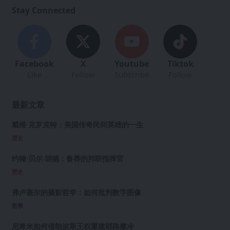
Stay Connected
Facebook
X
Youtube
Tiktok
Like
Follow
Subscribe
Follow
最新文章
戴维·克罗克特：美国传奇民间英雄的一生
歷史
约翰·贝尔·胡德：鲁莽的邦联指挥官
歷史
弗卢塞尔的摄影哲学：如何批判数字图像
哲學
尼希米如何借助波斯王权重建耶路撒冷