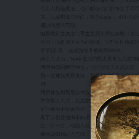
在瑞典发现的小型银质弗蕾娅雕像，公元800
维京人相信魔法。他们相信他们的符文字母
来，以及唱魔法歌曲，称为
Galdr
，可以引发
偶尔的魔法药剂。
但虽然符文魔法似乎主要属于男性领域（包括
的另一面是属于女性的领域。这些女性所施
子”的单词。 这些施法者被称为Volva。
维京人认为，Seidr魔法的艺术来自瓦尼
阿斯加德的阿斯神族，他们创造了米德加德
另一支神族关系良好，瓦尼尔神族是与自然
姆。
阿斯神族和瓦尼尔神族在时间开始之初曾发
方交换了人质，瓦尼尔神族尼约德、弗雷尔和
尼尔神族中普遍流行。
奥丁以贪婪地渴求知识而闻名。当瓦尼尔神
它。有一次，他因为从事这种女性化的艺术
握的知识和能力充满自信。然而，这种侮辱反映