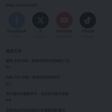
Stay Connected
Facebook
X
Youtube
Tiktok
Like
Follow
Subscribe
Follow
最新文章
戴维·克罗克特：美国传奇民间英雄的一生
歷史
约翰·贝尔·胡德：鲁莽的邦联指挥官
歷史
弗卢塞尔的摄影哲学：如何批判数字图像
哲學
尼希米如何借助波斯王权重建耶路撒冷