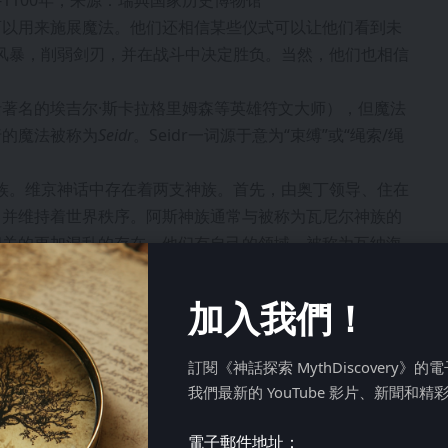
-1100年，来源：瑞典国家历史博物馆
可以用来施展魔法。他们还相信某些仪式可以让他们看到未
风暴，削弱剑刃，并在战斗中决定胜负。当然，他们也相信
著名的埃吉尔·斯卡拉格里姆森等英雄符文大师），但魔法
行的魔法被称为
Seidr
。Seidr一词源于意为“束缚”或“绳索/绳
尔神族。维京神话中存在着两支神族。首先，由奥丁领导、住在
，并维持着世界秩序。阿斯神族通常与被称为瓦尼尔神族的
相关的更加混乱的存在。他们有自己的领域，被称为瓦纳海
生过战争，但冲突最终以休战告终。作为休战的一部分，双
加入我們！
弗蕾娅被送往阿斯神族中生活。他们带来了Seidr，这在瓦
訂閱《神話探索 MythDiscovery》
族到来时，他请求弗蕾娅教他这门艺术，他很快就掌握了
我們最新的 YouTube 影片、新聞和精
而被洛基嘲笑。这并没有让奥丁感到困扰，因为他对自己掌
出维京人认为Seidr是一种以女性为主的艺术。
電子郵件地址：