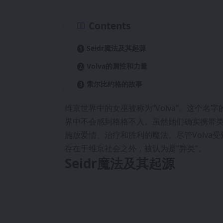
Contents
Seidr魔法及其起源
Volva的属性和力量
索尔比约格的故事
维京世界中的女巫被称为“Volva”。这个名
界中不会感到格格不入。虽然她们确实携带类
施放爱情、治疗和胜利的魔法。尽管Volv
存在于维京社会之外，被认为是“异类”。
Seidr魔法及其起源