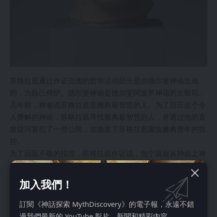
苏格拉底通过作证说他的哲学活动部分是由德尔斐神谕造成
的，为自己辩护。德尔斐神谕是德尔斐阿波罗神庙的女祭司。
几年前，神谕说苏格拉底是雅典最智慧的人。为了回应这个令
人费解的神谕，苏格拉底寻找雅典最智慧的人，并通过他的直
接提问冒犯了一些公民，这激发了苏格拉底腐蚀雅典青年的指
控。
为了回应不敬的指控，苏格拉底作证说，他宁愿服从神谕之神
而不是服从雅典人，因为哲学将导致敬神和灵魂的完美。苏格
拉底用他对哲学和神的意志的承诺来反驳他是不信神和不敬神
加入我們！
的指控。阿波罗是真理和预言之神，他主持着德尔斐的神谕，
因此我们可以假设苏格拉底的守护神最终与阿波罗以某种方式
訂閱《神話探索 MythDiscovery》的電子報，永遠不錯
相关。
過我們最新的 YouTube 影片、新聞和精彩內容。