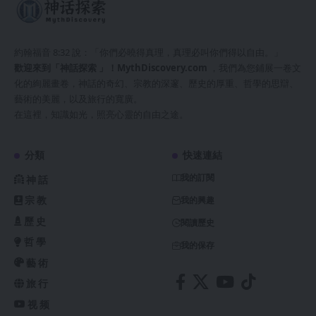
約翰福音 8:32 說：「你們必曉得真理，真理必叫你們得以自由。」
歡迎來到「神話探索 」！
MythDiscovery.com
，我們為您鋪展一卷文
化的絢麗畫卷，神話的奇幻、宗教的深邃、歷史的厚重、哲學的思辯、
藝術的美麗，以及旅行的寬廣。
在這裡，知識如光，照亮心靈的自由之途。
分類
快速連結
我的訂閱
神話
宗教
我的興趣
歷史
閱讀歷史
哲學
我的保存
藝術
旅行
视频