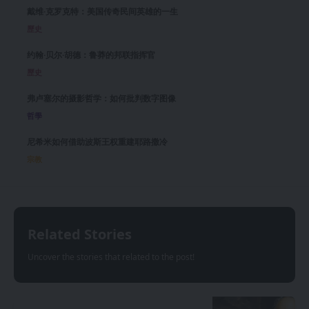
戴维·克罗克特：美国传奇民间英雄的一生
歷史
约翰·贝尔·胡德：鲁莽的邦联指挥官
歷史
弗卢塞尔的摄影哲学：如何批判数字图像
哲學
尼希米如何借助波斯王权重建耶路撒冷
宗教
Related Stories
Uncover the stories that related to the post!