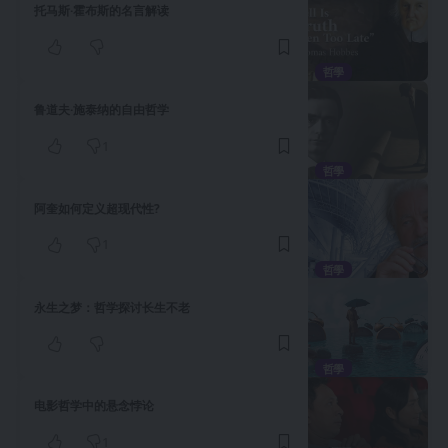
托马斯·霍布斯的名言解读
哲學
鲁道夫·施泰纳的自由哲学
1
哲學
阿奎如何定义超现代性?
1
哲學
永生之梦：哲学探讨长生不老
哲學
电影哲学中的悬念悖论
1