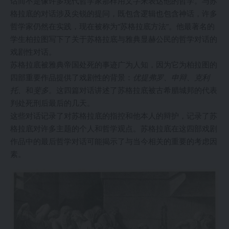
话而不是像许多现代哲学家那样用文字来表达他的哲学。与苏
格拉底的对话涉及尖锐的提问，既包含逻辑也包含神话，许多
哲学家仍然在实践，现在被称为“苏格拉底方法”。他最著名的
学生柏拉图写下了关于苏格拉底与雅典显赫公民的哲学对话的
戏剧性对话。
苏格拉底被雅典帝国处死的事迹广为人知，因为它为柏拉图的
四部重要作品提供了戏剧性的背景：
优提弗罗
、申辩、
克利
托、
和
斐多
。这四篇对话讲述了苏格拉底被古希腊城邦的代表
判处死刑后最后的几天。
这些对话记录了对苏格拉底的指控和他本人的辩护，记录了苏
格拉底对许多主题的个人和哲学观点。苏格拉底在这四部戏剧
作品中的最后哲学对话可能揭示了与当今相关的重要的考虑因
素。