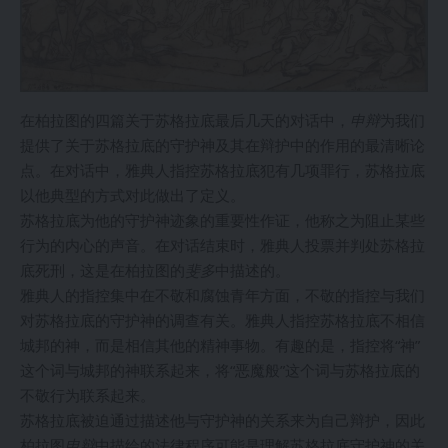
在柏拉图的四篇关于苏格拉底最后几天的对话中，
申辩
为我们
提供了关于苏格拉底的守护神及其在辩护中的作用的最清晰论
点。在对话中，雅典人指控苏格拉底犯有几项罪行，苏格拉底
以他典型的方式对此做出了定义。
苏格拉底为他的守护神迹象的重要性作证，他称之为阻止某些
行为的内心的声音。在对话结束时，雅典人投票并判处苏格拉
底死刑，这是在柏拉图的
斐多
中描述的。
雅典人的指控集中在不敬和腐蚀青年方面，不敬的指控与我们
对苏格拉底的守护神的调查有关。雅典人指控苏格拉底不相信
城邦的神，而是相信其他的精神事物。有趣的是，指控将“神”
这个词与城邦的神联系起来，将“恶魔般”这个词与苏格拉底的
不敬行为联系起来。
苏格拉底被迫通过描述他与守护神的关系来为自己辩护，因此
柏拉图
申辩
中描绘的法律程序可能是理解苏格拉底守护神的关