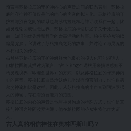
预言与苏格拉底的守护神内心的声音之间的联系表明，苏格拉
底的守护神不仅仅是他的内心的声音的拟人化。苏格拉底的守
护神与预言之间的联系也与苏格拉底核心神话联系在一起，比
如灵魂轮回或理念世界。苏格拉底的神话讲述了关于死后生
命、知识的优先性和哲学的崇高活动的故事。柏拉图
申辩
的续
篇是
斐多
，它讲述了苏格拉底之死的故事，并讨论了与灵魂的
不朽相关的传说。
虽然将苏格拉底的守护神解释为他良心的拟人化可能很诱人，
但柏拉图将其描述为预言。“占卜者”这个词根用来描述感知不
朽灵魂境界（即理念世界）的方式，以及苏格拉底的守护神内
心的声音。苏格拉底自己承认他几乎没有预言能力，也许跟德
尔斐神谕相比是这样。因此，从苏格拉底的小声音到阿波罗强
大的神谕，存在着预言能力的范围。
苏格拉底的内心的声音是他与神灵沟通的特殊方式，也许是直
接与神话之神阿波罗沟通，他在柏拉图的
申辩
中将他作为证
人。
古人真的相信神住在奥林匹斯山吗？