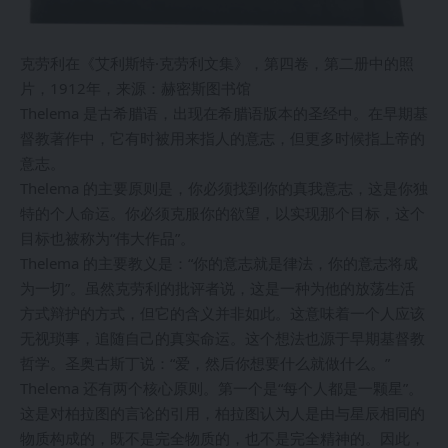
克劳利在《艾利斯特·克劳利文集》，第四卷，第二册中的照
片，1912年，来源：赫密斯图书馆
Thelema 是古希腊语，出现在希腊语版本的圣经中。在早期基
督教著作中，它有时被用来指人的意志，但更多时候指上帝的
意志。
Thelema 的主要原则是，你必须找到你的真我意志，这是你独
特的个人命运。你必须克服你的欲望，以实现那个目标，这个
目标也被称为“伟大作品”。
Thelema 的主要教义是：“你的意志就是律法，你的意志将成
为一切”。虽然克劳利的批评者说，这是一种为他的放荡生活
方式辩护的方式，但它的含义并非如此。这意味着一个人应该
无视琐事，追随自己的真实命运。这个想法也源于早期基督教
哲学。圣奥古斯丁说：“爱，然后你想要什么就做什么。”
Thelema 还有两个核心原则。第一个是“每个人都是一颗星”。
这是对柏拉图的言论的引用，柏拉图认为人是由与星辰相同的
物质构成的，既不是完全物质的，也不是完全精神的。因此，