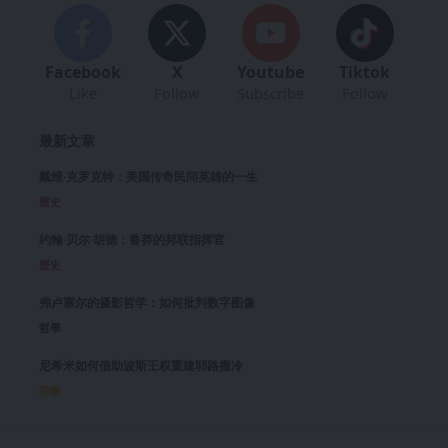
Facebook
X
Youtube
Tiktok
Like
Follow
Subscribe
Follow
最新文章
戴维·克罗克特：美国传奇民间英雄的一生
歷史
约翰·贝尔·胡德：鲁莽的邦联指挥官
歷史
弗卢塞尔的摄影哲学：如何批判数字图像
哲學
尼希米如何借助波斯王权重建耶路撒冷
宗教