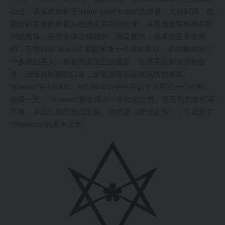
访过，该实体自称是“Hoor-paar-kraat”的使者。克劳利说，他
能听到实体的声音从他的左肩后面传来，并且感觉实体就在房
间的角落。虽然实体是模糊的，幽灵般的，或者说是天使般
的，克劳利说“Aiwass”看起来像一个身材高挑、皮肤黝黑的三
十多岁的男人，有着野蛮国王的面容。他用英语和克劳利交
谈，但没有明显的口音，穿着波斯或亚述风格的服装。
“Aiwass”在4月8日、9日和10日中午拜访了克劳利一个小时。
在每一天， “Aiwass”都会揭示一本知识之书。克劳利把这些写
下来，并以三章的形式出版，这就是《律法之书》，它成为了
“Thelema”的基本文本。