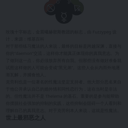
玫瑰十字标志，金晨曦赫密斯教团的标志，由 Fuzzypeg 设
计，来源：维基百科
对于那些练习魔法的人来说，最终的目标是跨越深渊，直接与
你的“daemon”交流，这样你才能真正体现你的真我意志。为
了做到这一点，你必须放弃所有自我。但那些没有做好准备就
试图这样做的人可能会变成“黑兄弟”。这些人会从内而外地逐
渐瓦解，并捕食他人。
克劳利也是一位著名的性魔法坚定支持者。他大部分恶名来自
于他公开承认自己的婚外情和同性恋行为，这在当时是非法
的。但性魔法并不是 Thelema 的基石。重要的是参与能帮助
你摆脱社会强加的抑制的实践，这些抑制会阻碍一个人看到和
理解自己的真我意志。对于克劳利本人来说，这就是性魔法。
世上最邪恶之人