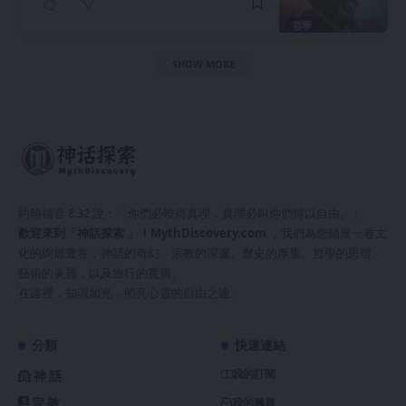
哲學
SHOW MORE
約翰福音 8:32 說：「你們必曉得真理，真理必叫你們得以自由。」
歡迎來到「神話探索 」！
MythDiscovery.com
，我們為您鋪展一卷文
化的絢麗畫卷，神話的奇幻、宗教的深邃、歷史的厚重、哲學的思辯、
藝術的美麗，以及旅行的寬廣。
在這裡，知識如光，照亮心靈的自由之途。
分類
快速連結
我的訂閱
神話
宗教
我的興趣