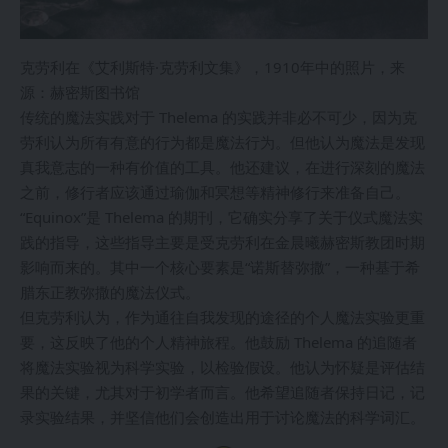
克劳利在《艾利斯特·克劳利文集》，1910年中的照片，来
源：赫密斯图书馆
传统的魔法实践对于 Thelema 的实践并非必不可少，因为克
劳利认为所有有意的行为都是魔法行为。但他认为魔法是发现
真我意志的一种有价值的工具。他还建议，在进行深刻的魔法
之前，修行者应该通过瑜伽和冥想等精神修行来准备自己。
“Equinox”是 Thelema 的期刊，它确实分享了关于仪式魔法实
践的指导，这些指导主要是受克劳利在金晨曦赫密斯教团时期
影响而来的。其中一个核心要素是“诺斯替弥撒”，一种基于希
腊东正教弥撒的魔法仪式。
但克劳利认为，作为通往自我发现的途径的个人魔法实验更重
要，这反映了他的个人精神旅程。他鼓励 Thelema 的追随者
将魔法实验视为科学实验，以检验假设。他认为怀疑是评估结
果的关键，尤其对于初学者而言。他希望追随者保持日记，记
录实验结果，并坚信他们会创造出用于讨论魔法的科学词汇。