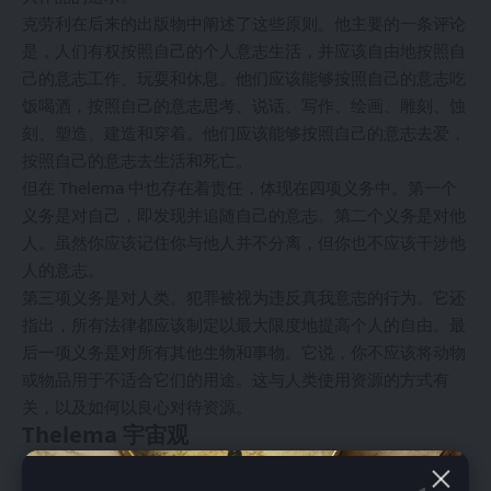
克劳利在后来的出版物中阐述了这些原则。他主要的一条评论
是，人们有权按照自己的个人意志生活，并应该自由地按照自
己的意志工作、玩耍和休息。他们应该能够按照自己的意志吃
饭喝酒，按照自己的意志思考、说话、写作、绘画、雕刻、蚀
刻、塑造、建造和穿着。他们应该能够按照自己的意志去爱，
按照自己的意志去生活和死亡。
但在 Thelema 中也存在着责任，体现在四项义务中。第一个
义务是对自己，即发现并追随自己的意志。第二个义务是对他
人。虽然你应该记住你与他人并不分离，但你也不应该干涉他
人的意志。
第三项义务是对人类。犯罪被视为违反真我意志的行为。它还
指出，所有法律都应该制定以最大限度地提高个人的自由。最
后一项义务是对所有其他生物和事物。它说，你不应该将动物
或物品用于不适合它们的用途。这与人类使用资源的方式有
关，以及如何以良心对待资源。
Thelema 宇宙观