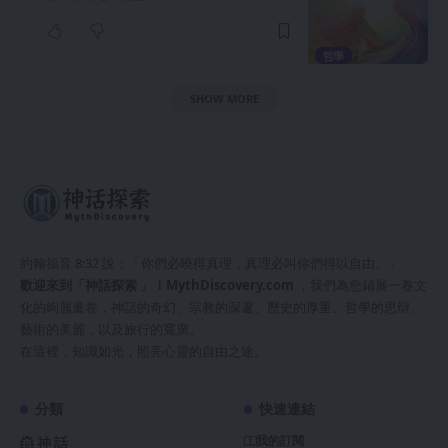
哲學
SHOW MORE
約翰福音 8:32 說：「你們必曉得真理，真理必叫你們得以自由。」
歡迎來到「神話探索 」！
MythDiscovery.com
，我們為您鋪展一卷文
化的絢麗畫卷，神話的奇幻、宗教的深邃、歷史的厚重、哲學的思辯、
藝術的美麗，以及旅行的寬廣。
在這裡，知識如光，照亮心靈的自由之途。
分類
快速連結
我的訂閱
神話