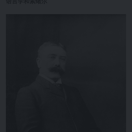
语言学和索绪尔