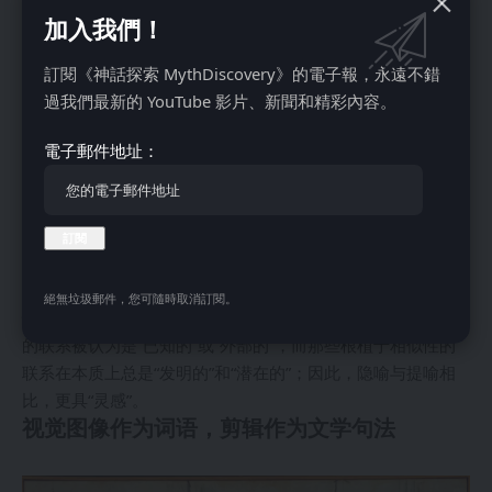
加入我們！
訂閱《神話探索 MythDiscovery》的電子報，永遠不錯
過我們最新的 YouTube 影片、新聞和精彩內容。
電子郵件地址：
《第七封印》（1957），英格玛·伯格曼导演。来源：IMDb
内涵也是有动机的，但对类比的动机较小；梅茨将十字架作为
基督教的象征：十字架被视为基督教的实际象征。尽管其他与
宗教相关的符号和图像，但十字架已成为最具识别度的基督教
图像。梅茨写道：“许多电影隐喻或多或少地直接基于潜台词
或提喻。”梅茨继续区分提喻（直接接触）和隐喻（相似
絕無垃圾郵件，您可隨時取消訂閱。
性），表达对后者的偏好，因为根植于一致性、提喻潜在起源
的联系被认为是“已知的”或“外部的”，而那些根植于相似性的
联系在本质上总是“发明的”和“潜在的”；因此，隐喻与提喻相
比，更具“灵感”。
视觉图像作为词语，剪辑作为文学句法