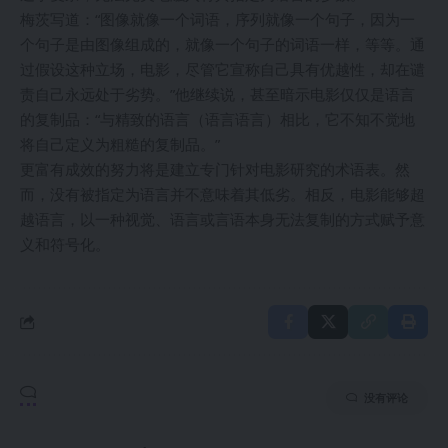
梅茨写道：“图像就像一个词语，序列就像一个句子，因为一
个句子是由图像组成的，就像一个句子的词语一样，等等。通
过假设这种立场，电影，尽管它宣称自己具有优越性，却在谴
责自己永远处于劣势。”他继续说，甚至暗示电影仅仅是语言
的复制品：“与精致的语言（语言语言）相比，它不知不觉地
将自己定义为粗糙的复制品。”
更富有成效的努力将是建立专门针对电影研究的术语表。然
而，没有被指定为语言并不意味着其低劣。相反，电影能够超
越语言，以一种视觉、语言或言语本身无法复制的方式赋予意
义和符号化。
没有评论