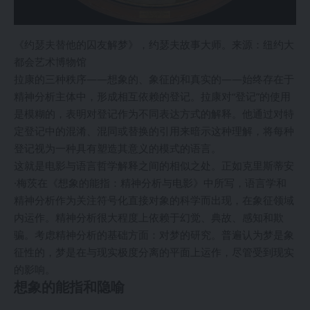
《约瑟夫替他的囚友解梦》，约瑟夫故事大师。来源：纽约大
都会艺术博物馆
拉康的三种秩序——想象的、象征的和真实的——始终存在于
精神分析主体中，形成相互依赖的登记。拉康对“登记”的使用
是模糊的，表明对登记作为不同表达方式的解释。他通过对特
定登记中的混淆、混同或替换的引用来暗示这种理解，将每种
登记视为一种具有塑造其意义的模式的语言。
这就是电影与语言哲学解释之间的相似之处。正如克里斯蒂安
·梅茨在《想象的能指：精神分析与电影》中所写，语言学和
精神分析作为关注符号化直接对象的科学而出现，在象征领域
内运作。精神分析很大程度上依赖于幻觉、典故、感知和欺
骗。考虑精神分析的基础方面：对梦的研究。普遍认为梦是象
征性的，梦是在与现实极度分离的平面上运作，尽管受到现实
的影响。
想象的能指和隐喻