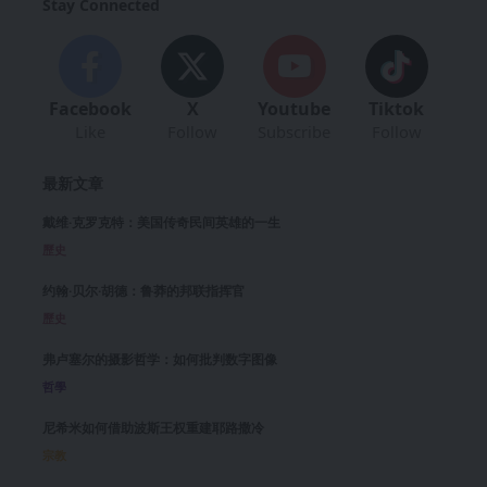
Stay Connected
Facebook
X
Youtube
Tiktok
Like
Follow
Subscribe
Follow
最新文章
戴维·克罗克特：美国传奇民间英雄的一生
歷史
约翰·贝尔·胡德：鲁莽的邦联指挥官
歷史
弗卢塞尔的摄影哲学：如何批判数字图像
哲學
尼希米如何借助波斯王权重建耶路撒冷
宗教