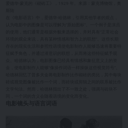
爱德华·蒙克的《砌砖工》，1929 年。来源：蒙克博物馆，奥
斯陆
在《电影语言》中，爱德华·哈德林，引用其他学者的观点，
认为电影中的图像是可以理解为“原始图标”。一个例子是演员
的使用，他们通常是根据外貌来选择的，并对具有“正常社会
环境的观众来说，具有某种情感和智力上的联想”。这些长期
存在的现实生活和参照性语境使电影制作人能够迅速将重要特
征赋予角色，并通过潜意识的联想，从而将这些特征赋予观
众。哈德林认为，电影图像已经具有情感和象征意义上的资
金，使电影制作人能够“像操作词语一样操纵这些视觉符号”。
哈德林回忆了普多夫金将电影制作比作砌砖的类比，其中每块
砖或视觉图像被比作一个词，而砖块或剪辑之间的联系被比作
文学句法。然而，哈德林指出了不一致之处，强调与砖块不
同，一个词的含义会随着语境的变化而变化。
电影镜头与语言词语