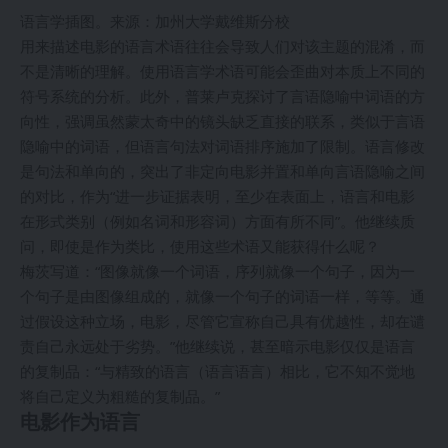
语言学插图。来源：加州大学戴维斯分校
用来描述电影的语言术语往往会导致人们对该主题的混淆，而
不是清晰的理解。使用语言学术语可能会歪曲对本质上不同的
符号系统的分析。此外，普莱卢克探讨了言语隐喻中词语的方
向性，强调虽然蒙太奇中的镜头缺乏直接的联系，类似于言语
隐喻中的词语，但语言句法对词语排序施加了限制。语言修改
是句法和单向的，突出了非定向电影并置和单向言语隐喻之间
的对比，作为“进一步证据表明，至少在表面上，语言和电影
在形式类别（例如名词和形容词）方面有所不同”。他继续质
问，即使是作为类比，使用这些术语又能获得什么呢？
梅茨写道：“图像就像一个词语，序列就像一个句子，因为一
个句子是由图像组成的，就像一个句子的词语一样，等等。通
过假设这种立场，电影，尽管它宣称自己具有优越性，却在谴
责自己永远处于劣势。”他继续说，甚至暗示电影仅仅是语言
的复制品：“与精致的语言（语言语言）相比，它不知不觉地
将自己定义为粗糙的复制品。”
电影作为语言