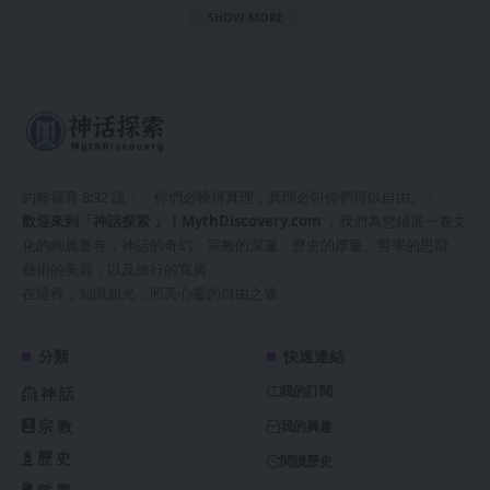
SHOW MORE
約翰福音 8:32 說：「你們必曉得真理，真理必叫你們得以自由。」
歡迎來到「神話探索 」！
MythDiscovery.com
，我們為您鋪展一卷文
化的絢麗畫卷，神話的奇幻、宗教的深邃、歷史的厚重、哲學的思辯、
藝術的美麗，以及旅行的寬廣。
在這裡，知識如光，照亮心靈的自由之途。
分類
快速連結
我的訂閱
神話
宗教
我的興趣
歷史
閱讀歷史