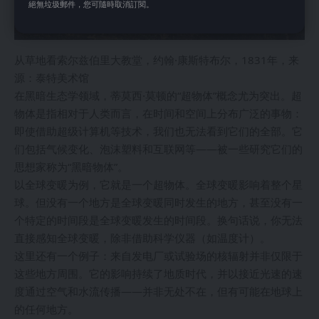
絕無垃圾郵件，您可隨時取消訂閱。
从草地看索尔兹伯里大教堂，约翰·康斯特布尔，1831年，来
源：泰特美术馆
在黑暗生态学领域，蒂莫西·莫顿的“超物体”概念尤为突出。超
物体是指相对于人类而言，在时间和空间上分布广泛的事物：
即使借助超级计算机等技术，我们也无法看到它们的全部。它
们包括气候变化、泡沫塑料和互联网等——被一些研究它们的
思想家称为“黑暗物体”。
以全球变暖为例，它就是一个超物体。全球变暖影响着整个星
球。但没有一个地方是全球变暖同时发生的地方，甚至没有一
个特定的时间段是全球变暖发生的时间段。换句话说，你无法
直接感知全球变暖，除非借助科学仪器（如温度计）。
这里还有一个例子：来自发电厂或试验场的核辐射并非仅限于
这些地方周围。它的影响持续了地质时代，并以接近光速的速
度通过空气和水流传播——并非无处不在，但有可能在地球上
的任何地方。