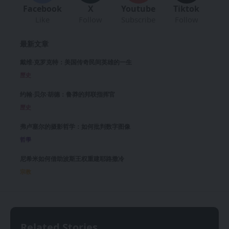
Facebook
X
Youtube
Tiktok
Like
Follow
Subscribe
Follow
最新文章
戴维·克罗克特：美国传奇民间英雄的一生
歷史
约翰·贝尔·胡德：鲁莽的邦联指挥官
歷史
弗卢塞尔的摄影哲学：如何批判数字图像
哲學
尼希米如何借助波斯王权重建耶路撒冷
宗教
Related Stories