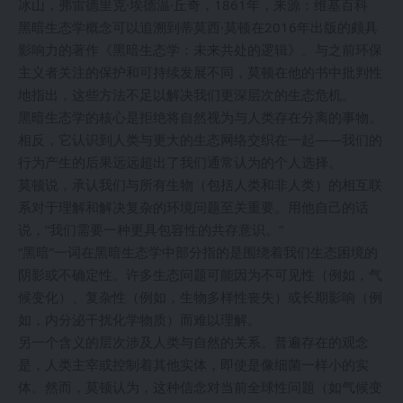
冰山，弗雷德里克·埃德温·丘奇，1861年，来源：维基百科
黑暗生态学概念可以追溯到蒂莫西·莫顿在2016年出版的颇具
影响力的著作《黑暗生态学：未来共处的逻辑》。与之前环保
主义者关注的保护和可持续发展不同，莫顿在他的书中批判性
地指出，这些方法不足以解决我们更深层次的生态危机。
黑暗生态学的核心是拒绝将自然视为与人类存在分离的事物。
相反，它认识到人类与更大的生态网络交织在一起——我们的
行为产生的后果远远超出了我们通常认为的个人选择。
莫顿说，承认我们与所有生物（包括人类和非人类）的相互联
系对于理解和解决复杂的环境问题至关重要。用他自己的话
说，“我们需要一种更具包容性的共存意识。”
“黑暗”一词在黑暗生态学中部分指的是围绕着我们生态困境的
阴影或不确定性。许多生态问题可能因为不可见性（例如，气
候变化）、复杂性（例如，生物多样性丧失）或长期影响（例
如，内分泌干扰化学物质）而难以理解。
另一个含义的层次涉及人类与自然的关系。普遍存在的观念
是，人类主宰或控制着其他实体，即使是像细菌一样小的实
体。然而，莫顿认为，这种信念对当前全球性问题（如气候变