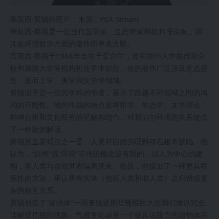
蒂莫西·莫顿的照片，来源：PCA Stream
蒂莫西·莫顿是一位当代哲学家、生态学家和批判理论家，因
其在环境哲学方面的著作而声名大噪。
蒂莫西·莫顿于1968年出生于爱尔兰，曾在加州大学戴维斯分
校和莱斯大学等机构担任学术职位。他的著作广泛涉及生态思
想、形而上学、美学和文学等领域。
莫顿似乎是一位跨学科的学者，展示了跨越不同领域之间的鸿
沟的可能性。他的作品的特点是将哲学、生态学、文学理论、
精神分析和文化研究的见解相结合，对我们与环境的关系提供
了一种新的解读。
莫顿的主要观点之一是，人类对自然的理解存在根本缺陷。他
认为，“自然”或“环境”等传统概念是有限的、以人为中心的建
构，将人类与自然世界隔离开来。相反，他提出了一种更具联
系性的方法，承认所有实体（包括人类和非人类）之间错综复
杂的相互关系。
莫顿创造了“超物体”一词来描述那些规模巨大但我们难以完全
理解或把握的现象。气候变化就是一个极具说服力的超物体例