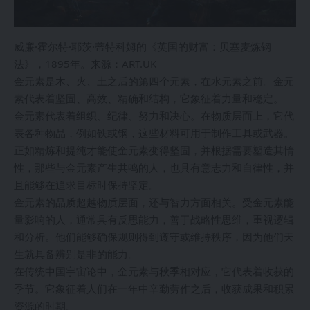
威廉·霍尔特·耶茨·蒂特科姆的《英国的财富：贝塞麦炼钢
法》，1895年。来源：ART.UK
金元素是木、火、土之后的第四个元素，在水元素之前。金元
素代表着坚固、高效、精确和结构，它象征着力量和稳定。
金元素代表着组织、纪律、努力和决心。在物质层面上，它代
表各种物品，例如铁或钢，这些材料可用于制作工具或武器。
正如精炼和提纯才能使金元素变得坚固，并根据需要塑造其惰
性，那些与金元素产生共鸣的人，也具有意志力和自律性，并
且能够在追求目标时保持坚定。
金元素的品质超越物质层面，还与智力方面相关。受金元素能
量影响的人，通常具有反思能力，善于战略性思维，重视逻辑
和分析。他们能够确保规则得到遵守或维持秩序，因为他们天
生就具备辨别是非的能力。
在传统中国宇宙论中，金元素与秋季相对应，它代表着收获的
季节。它象征着人们在一年中辛勤劳作之后，收获成果和积累
资源的时期。