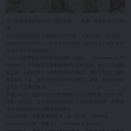
东汉时期佚名作者的《人物交谈图》。来源：维基百科公有领
域
五行学说的起源可以追溯到古代中国，尤其是汉代（公元前
206年-公元220年）。但早在汉代之前，就已经有一些文本中
出现了五行学说的雏形。
“五行”一词最早出现在西周时期的《国语》（
Discourses of the
States)
中，但当时并没有明确地指代五种元素。在五行学说形
成之前，已经出现了一些与它相关的概念，例如宇宙论、阴阳
理论和占卜等。这些思想为五行学说奠定了基础，并最终使它
成为一个完整的体系。
学者们认为，这些“五行”的前身概念在汉代融合成一个统一的
体系。在汉代，五行学说开始得到广泛的认可和应用，并逐渐
成为中国传统文化的重要组成部分。
在这个时期，许多重要的文本，如《尚书》（
Book of
Documents
）和《淮南子》（
The Book of Master
Huainan
），都对五行学说进行了阐述，并赋予了每个元素独