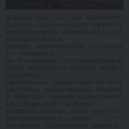
格兰特·伍德的《秋收》，1931年。来源：维基百科公有领域
在五行学说中，木是代表生长和运动的元素。尽管木常常与实
体的树木和其他植物相关联，但它的象征意义远不止此，它还
包含着许多其他的属性和方面。
在物质层面上，木象征着树木和其他植物——这些生命体不断
生长，并适应周围的环境。
同样，受木元素能量影响的人，往往具有坚韧的意志和强烈的
成长欲望。他们通常具有竞争力、热情和适应性，并且能够为
实现目标而努力奋斗。
就像树枝不断向上生长，朝着阳光的方向延伸，那些与木元素
能量产生共鸣的人，也总是乐于尝试新的机会，伸展自己的翅
膀，探索新的可能性，开拓新的视野。他们拥有远大的理想和
目标，并且能够勤奋地工作，为实现梦想而努力。
根据中国宇宙论，木代表着春天，万物复苏，欣欣向荣。它代
表着经过漫长的冬季休眠之后，生命重获新生。
受木元素影响的人，总是对新事物充满热情，能够采取行动，