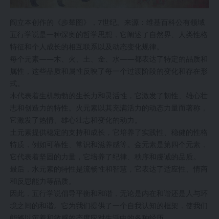
阎立本创作的《步辇图》，7世纪。来源：维基百科公有领域
五行学说是一种深奥的哲学思想，它阐述了自然界、人类性格
特征和个人成长的相互联系以及动态变化规律。
每个元素——木、火、土、金、水——都表达了特定的品质和
属性，这些品质和属性反映了每一个过渡阶段的变化和存在形
式。
木代表着生机勃勃的生长力和灵活性，它激发了韧性、雄心壮
志和创造力的特性。火元素以其充满活力的动态力量而著称，
它激发了热情、雄心壮志和变化的动力。
土元素提供稳定的支持和成长，它培养了实践性、稳健的性格
特质，例如可靠性、常识和滋养感等。金元素是第四个元素，
它代表着坚固的力量，它培养了纪律、秩序和虔诚的品质。
最后，水元素的特性是流畅性和智慧，它表达了适应性、情商
和反思能力等品质。
因此，五行学说倡导平衡和和谐，无论是内在和谐还是人与环
境之间的和谐。它为我们提供了一个自我认知的框架，使我们
能够以沉着和敏感的态度应对生活中的各种经历。