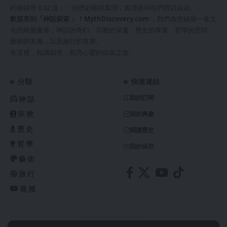
約翰福音 8:32 說：「你們必曉得真理，真理必叫你們得以自由。」
歡迎來到「神話探索 」！
MythDiscovery.com
，我們為您鋪展一卷文
化的絢麗畫卷，神話的奇幻、宗教的深邃、歷史的厚重、哲學的思辯、
藝術的美麗，以及旅行的寬廣。
在這裡，知識如光，照亮心靈的自由之途。
分類
快速連結
我的訂閱
神話
宗教
我的興趣
歷史
閱讀歷史
哲學
我的保存
藝術
旅行
视频