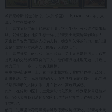
希罗尼穆斯·博世创作的《人间乐园》，约1490-1500年。来
源：普拉多博物馆
土元素在物质层面上代表着土壤，它为生物生长和维持提供基
础。就像植物在地面生存一样，那些受土元素能量影响的人，
天生就具备为周围的人提供支持、稳定和关怀的能力。他们通
常是可靠的朋友或家人，能够让人感到安全。
土元素与务实、耐心和可靠相联系。受土元素影响的人，通常
是现实的交易者和勤奋的工人。他们谨慎地处理问题，并通过
努力工作，一步一步地实现目标。
在中国宇宙论中，土元素与夏末相对应，此时植物生长茂盛，
即将收获。受土元素影响的人，通常具有滋养的特性；他们擅
长培养和谐的人际关系，并在社区中营造归属感。
此外，在传统中医中，土元素与消化系统，特别是脾胃经相对
应。它代表着我们消化食物和处理情绪的能力，这被比喻为
“吃东西”。
然而，过度坚持稳定可能会导致停滞或抗拒变化。那些与土元