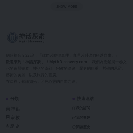
SHOW MORE
約翰福音 8:32 說：「你們必曉得真理，真理必叫你們得以自由。」
歡迎來到「神話探索 」！
MythDiscovery.com
，我們為您鋪展一卷文
化的絢麗畫卷，神話的奇幻、宗教的深邃、歷史的厚重、哲學的思辯、
藝術的美麗，以及旅行的寬廣。
在這裡，知識如光，照亮心靈的自由之途。
分類
快速連結
我的訂閱
神話
宗教
我的興趣
歷史
閱讀歷史