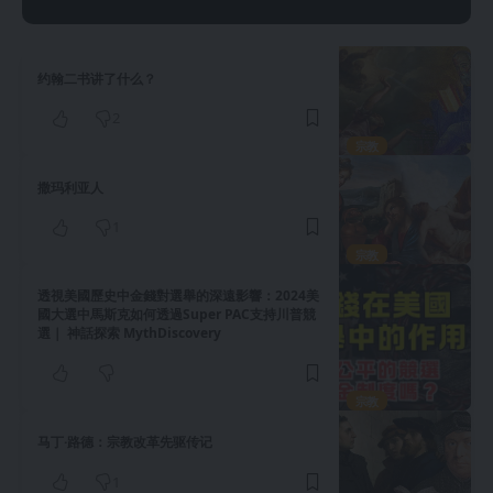
约翰二书讲了什么？
2
宗教
撒玛利亚人
1
宗教
透視美國歷史中金錢對選舉的深遠影響：2024美
國大選中馬斯克如何透過Super PAC支持川普競
選｜ 神話探索 MythDiscovery
宗教
马丁·路德：宗教改革先驱传记
1