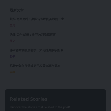
最新文章
戴维·克罗克特：美国传奇民间英雄的一生
歷史
约翰·贝尔·胡德：鲁莽的邦联指挥官
歷史
弗卢塞尔的摄影哲学：如何批判数字图像
哲學
尼希米如何借助波斯王权重建耶路撒冷
宗教
Related Stories
Uncover the stories that related to the post!