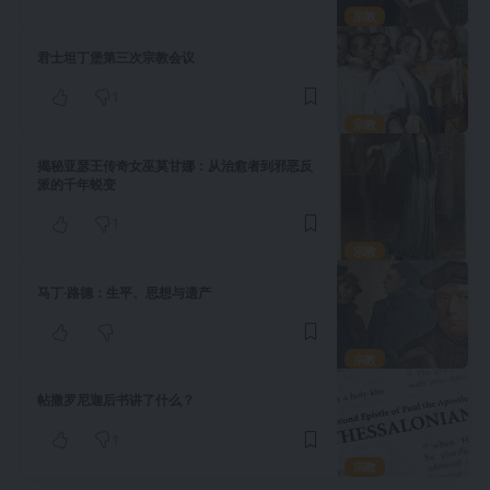
宗教
君士坦丁堡第三次宗教会议
1
宗教
揭秘亚瑟王传奇女巫莫甘娜：从治愈者到邪恶反
派的千年蜕变
1
宗教
马丁·路德：生平、思想与遗产
宗教
帖撒罗尼迦后书讲了什么？
1
宗教