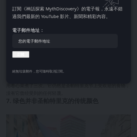
移居美国的愛爾蘭移民，基於生活所需，將腌牛肉和卷心菜作
訂閱《神話探索 MythDiscovery》的電子報，永遠不錯
為聖帕特里克節傳統的餐點。在愛爾蘭，這個節日的傳統餐點
過我們最新的 YouTube 影片、新聞和精彩內容。
是火腿和卷心菜。但是，火腿對移居美國的愛爾蘭移民來說太
貴了。
電子郵件地址：
在愛爾蘭發生毀滅性的馬鈴薯飢荒後，成群結隊的人們移居國
外，希望能在美国找到更好的生活。然而，抵達美国後，爱尔
兰移民受到美国社会上层阶级的轻蔑对待，因為他們主要都是
非熟練勞工。
因此，当他们想要庆祝他们守护神的盛宴时，爱尔兰移民寻找
更便宜的替代品，比如腌 牛肉。这种传统始于 19 世纪后期和
絕無垃圾郵件，您可隨時取消訂閱。
20 世纪初住在曼哈顿的移民，他们购买了腌牛肉的边角料，
用卷心菜煮了三次。它仍然是圣帕特里克节上受欢迎的食物，
没有它曾经受到的任何轻蔑。
7. 绿色并非圣帕特里克的传统颜色