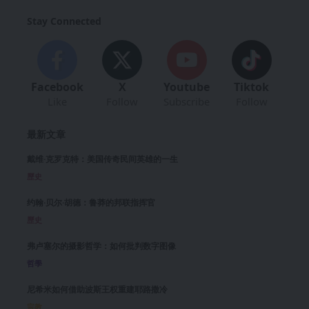
Stay Connected
Facebook
X
Youtube
Tiktok
Like
Follow
Subscribe
Follow
最新文章
戴维·克罗克特：美国传奇民间英雄的一生
歷史
约翰·贝尔·胡德：鲁莽的邦联指挥官
歷史
弗卢塞尔的摄影哲学：如何批判数字图像
哲學
尼希米如何借助波斯王权重建耶路撒冷
宗教