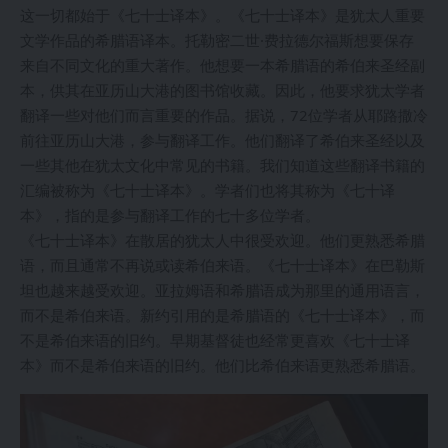
这一切都始于《七十士译本》。《七十士译本》是犹太人重要
文学作品的希腊语译本。托勒密二世·费拉德尔福斯想要保存
来自不同文化的重大著作。他想要一本希腊语的希伯来圣经副
本，供其在亚历山大港的图书馆收藏。因此，他要求犹太学者
翻译一些对他们而言重要的作品。据说，72位学者从耶路撒冷
前往亚历山大港，参与翻译工作。他们翻译了希伯来圣经以及
一些其他在犹太文化中常见的书籍。我们知道这些翻译书籍的
汇编被称为《七十士译本》。学者们也将其称为《七十译
本》，指的是参与翻译工作的七十多位学者。
《七十士译本》在散居的犹太人中很受欢迎。他们更熟悉希腊
语，而且通常不再说或读希伯来语。《七十士译本》在巴勒斯
坦也越来越受欢迎。亚拉姆语和希腊语成为那里的通用语言，
而不是希伯来语。新约引用的是希腊语的《七十士译本》，而
不是希伯来语的旧约。早期基督徒也经常更喜欢《七十士译
本》而不是希伯来语的旧约。他们比希伯来语更熟悉希腊语。