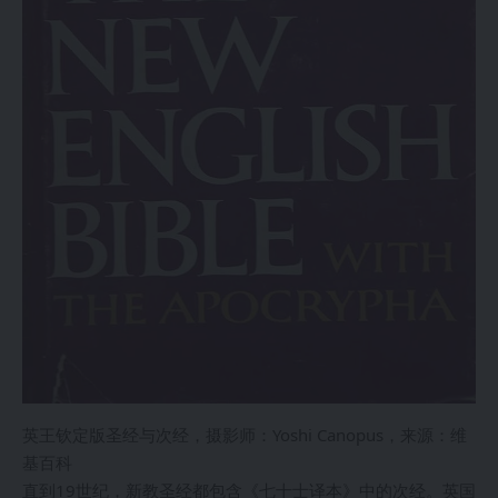
英王钦定版圣经与次经，摄影师：Yoshi Canopus，来源：维
基百科
直到19世纪，新教圣经都包含《七十士译本》中的次经。英国