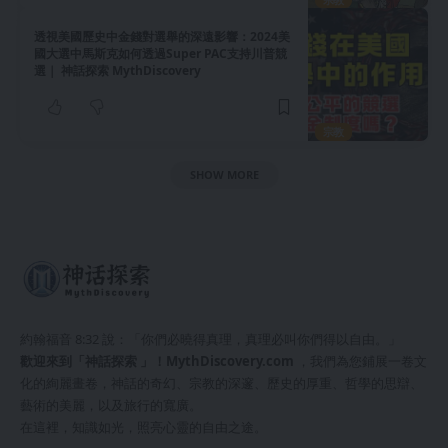
透視美國歷史中金錢對選舉的深遠影響：2024美
國大選中馬斯克如何透過Super PAC支持川普競
選｜ 神話探索 MythDiscovery
宗教
SHOW MORE
約翰福音 8:32 說：「你們必曉得真理，真理必叫你們得以自由。」
歡迎來到「神話探索 」！
MythDiscovery.com
，我們為您鋪展一卷文
化的絢麗畫卷，神話的奇幻、宗教的深邃、歷史的厚重、哲學的思辯、
藝術的美麗，以及旅行的寬廣。
在這裡，知識如光，照亮心靈的自由之途。