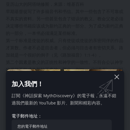
亚历山大的阿塔纳修斯，来源：维基百科
早期基督徒写了许多福音书和书信。其中一些包含了不可靠或
不真实的资料。另一些甚至包含了错误的教义。教会父老必须
决定哪些书籍应该成为新约正典的一部分。为了成为新约正典
的一部分，一本书必须满足某些标准。
第一个标准是使徒的权威。只有使徒或使徒的亲密同伴的作品
才算数。作者不必是目击者，但必须与目击者有密切关系。路
加就是一个很好的例子（见《路加福音》1:1-4）。
第二个因素是教义的正统性和神学的一致性。不符合公认神学
的书籍不能成为新约正典的一部分。例如，《以诺书》（《以
诺一书》）为教会父老所熟知。它包含了与公认教义不一致的
加入我們！
观点。因此，教会父老无法接受它作为正典。
第三个标准是社会接受度和礼仪使用。没有被更广泛的基督教
訂閱《神話探索 MythDiscovery》的電子報，永遠不錯
群体使用的作品不能作为圣经正典。当一本书在礼仪实践和崇
過我們最新的 YouTube 影片、新聞和精彩內容。
拜中被广泛使用时，它更有可能成为正典的一部分。
现存最古老的新约66卷书籍列表出现在公元367年亚历山大的
電子郵件地址：
阿塔纳修斯的复活节信中。建立新约正典花费了250多年的时
间。