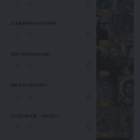
1
宗教
天主教最奇特的10位守护神
宗教
圣经中的预言如何应验?
1
宗教
耶稣曾在印度生活吗？
宗教
古代犹太教圣殿：功能与意义
1
宗教