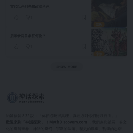
古代以色列先知政治角色
1
宗教
启示录两兽象征何物？
1
宗教
SHOW MORE
約翰福音 8:32 說：「你們必曉得真理，真理必叫你們得以自由。」
歡迎來到「神話探索 」！
MythDiscovery.com
，我們為您鋪展一卷文
化的絢麗畫卷，神話的奇幻、宗教的深邃、歷史的厚重、哲學的思辯、