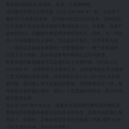
弗雷德·珀西瓦尔·莫兹利。来源：大英博物馆。
当玛雅文明进入古典时期（公元 250-900 年）时，它经历了
被称为“大崩溃”的衰落，这可能与其统治方式有关，这种统治
方式依赖于贡品来维持城市不断增长的人口。大多数，如果不
是全部的话，玛雅城市都采用这种统治方式，因此，当一方或
另一方未能履行其义务时，无论是由于叛乱、干旱还是内战
——这些仅仅是城市衰落的一些推测原因——整个体系崩溃，
只留下几个城邦，其中包括奇琴伊察和之后的玛雅潘。
奇琴伊察的最初建造可以追溯到这个古典时期，大约在公元
500-800 年。在特奥蒂瓦坎衰落之后，这些最早的定居点遵循
了普克风格的建筑传统。特奥蒂瓦坎在公元 200-600 年的鼎
盛时期，是玛雅人等许多族群的家园。与特奥蒂瓦坎一样，奇
琴伊察在最初被占领后，成为一个高度融合的社会，至少在风
格方面是这样。
在公元 900-950 年左右，随着来自崩溃的玛雅帝国的难民从
危地马拉和墨西哥南部迁徙到尤卡坦半岛，该遗址的后期占领
开始了。到那时，足够的贸易关系已经形成了玛雅-墨西卡/托
尔特克混合群体，其中包括伊察人。