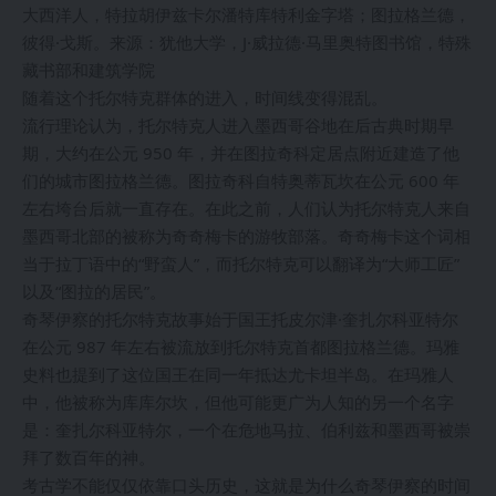
大西洋人，特拉胡伊兹卡尔潘特库特利金字塔；图拉格兰德，
彼得·戈斯。来源：犹他大学，J·威拉德·马里奥特图书馆，特殊
藏书部和建筑学院
随着这个托尔特克群体的进入，时间线变得混乱。
流行理论认为，托尔特克人进入墨西哥谷地在后古典时期早
期，大约在公元 950 年，并在图拉奇科定居点附近建造了他
们的城市图拉格兰德。图拉奇科自特奥蒂瓦坎在公元 600 年
左右垮台后就一直存在。在此之前，人们认为托尔特克人来自
墨西哥北部的被称为奇奇梅卡的游牧部落。奇奇梅卡这个词相
当于拉丁语中的“野蛮人”，而托尔特克可以翻译为“大师工匠”
以及“图拉的居民”。
奇琴伊察的托尔特克故事始于国王托皮尔津·奎扎尔科亚特尔
在公元 987 年左右被流放到托尔特克首都图拉格兰德。玛雅
史料也提到了这位国王在同一年抵达尤卡坦半岛。在玛雅人
中，他被称为库库尔坎，但他可能更广为人知的另一个名字
是：奎扎尔科亚特尔，一个在危地马拉、伯利兹和墨西哥被崇
拜了数百年的神。
考古学不能仅仅依靠口头历史，这就是为什么奇琴伊察的时间