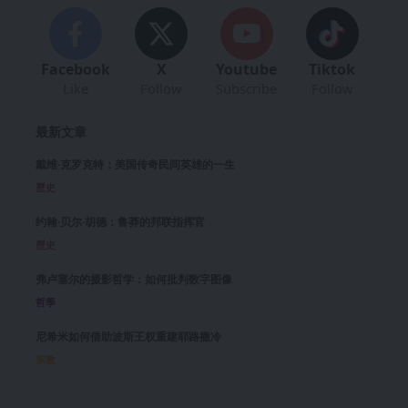
Facebook
X
Youtube
Tiktok
Like
Follow
Subscribe
Follow
最新文章
戴维·克罗克特：美国传奇民间英雄的一生
歷史
约翰·贝尔·胡德：鲁莽的邦联指挥官
歷史
弗卢塞尔的摄影哲学：如何批判数字图像
哲學
尼希米如何借助波斯王权重建耶路撒冷
宗教