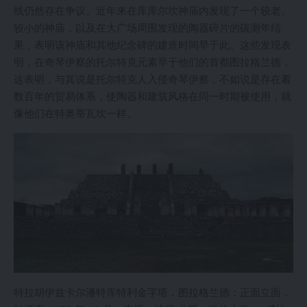
线仍然存在争议。近年来在库库尔坎神庙内发现了一个较老、
较小的神庙，以及在大广场周围发现的陶器碎片的碳测年结
果，表明该神庙和其他纪念碑的建造时间早于此。这些发现表
明，在奇琴伊察的托尔特克元素早于他们的首都图拉格兰德，
这表明，与其说是托尔特克人入侵奇琴伊察，不如说是存在着
数百年的贸易体系，使陶器和建筑风格在同一时期被使用，就
像他们在特奥蒂瓦坎一样。
特拉胡伊兹卡尔潘特库特利金字塔，图拉格兰德；正面立面，