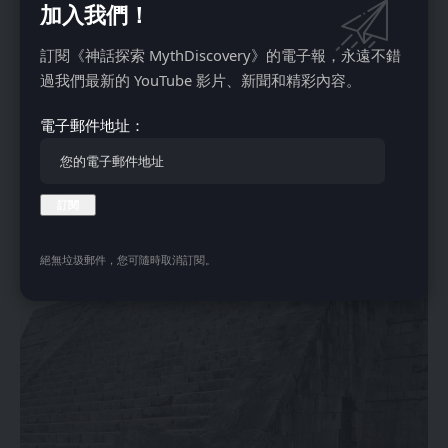
加入我們！
阿兹特克特诺奇提特兰也有出现。“恰克莫尔”是一种石头雕
像，以斜躺的姿态出现，戴着托尔特克头盔，双手放在胸口，
訂閱《神話探索 MythDiscovery》的電子報，永遠不錯
形成一种长凳或躺椅。一般认为“恰克莫尔”祭坛是玛雅球赛的
過我們最新的 YouTube 影片、新聞和精彩內容。
一部分，这些“恰克莫尔”祭坛占据着公共和私人空间，表明同
一物体具有不同的用途，但都被认为具有祭祀用途。
電子郵件地址：
球员本身是否被献祭还有待商榷，因为球赛在整个中美洲广泛
存在。假设确实涉及献祭，那么祭坛可能用来放置被献祭者的
心脏（获胜者或失败者），而在其他情况下，祭坛用来放置食
物，如玉米或蔬菜。
奇琴伊察建筑的亮点
絕無垃圾郵件，您可隨時取消訂閱。