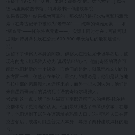
拍摄于 1975 年 10 月。来源：彼得·戈斯。犹他大学，J·威拉
德·马里奥特图书馆，特殊藏书部和建筑学院
如果将碳测年结果视为可靠的，那么结论是托尔特克和玛雅元
素（在考古记录中被称为“老奇琴”——纯粹的玛雅元素——和
“新奇琴”——托尔特克元素——）实际上同时存在，可能可以
追溯到特奥蒂瓦坎在公元 600-800 年衰落后的最初建设时
期。
这留下了伊察人本身的问题。伊察人在抵达尤卡坦半岛后，被
现有的尤卡坦玛雅人称为“说话结巴的人”。他们奇怪的语言可
能是他们起源的一个线索，而他们的起源，就像玛雅文明的许
多方面一样，仍然存在争议。最流行的理论是，他们是从危地
马拉中部的佩滕湖地区迁移来的，而另一些人则认为，他们是
来自墨西哥南部的说纳瓦特语的奇塔尔玛雅人。
考虑到这一点，我们对从墨西哥南部迁移而来的伊察-托尔特
克群体有了更清晰的认识。他们最终到达了奇琴伊察城，在那
里，他们遇到了居住在该遗址的玛雅人口，这些玛雅人口在普
克占领后，或者可能是普克人本身，导致了两种建筑风格的融
合。