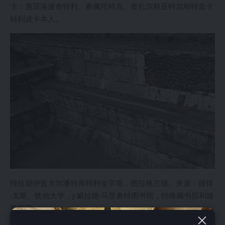
卡：惠茨洛波奇特利、希佩托特克、奎扎尔科亚特尔和特兹卡
特利波卡本人。
特拉胡伊兹卡尔潘特库特利金字塔，图拉格兰德。来源：彼得
·戈斯。犹他大学，J·威拉德·马里奥特图书馆，特殊藏书部和建
筑学院
在伊察-托尔特克时期，“恰克莫尔”祭坛也开始出现，在后来的