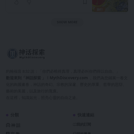
旅行
SHOW MORE
約翰福音 8:32 說：「你們必曉得真理，真理必叫你們得以自由。」
歡迎來到「神話探索 」！
MythDiscovery.com
，我們為您鋪展一卷文
化的絢麗畫卷，神話的奇幻、宗教的深邃、歷史的厚重、哲學的思辯、
藝術的美麗，以及旅行的寬廣。
在這裡，知識如光，照亮心靈的自由之途。
分類
快速連結
我的訂閱
神話
宗教
我的興趣