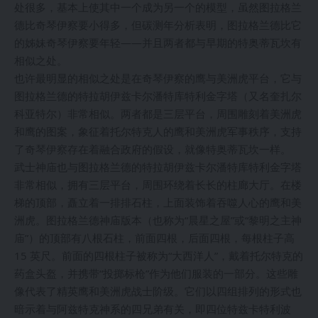
处很多，基本上使其中一个成为另一个的模型，虽然图拉格兰
德比奇琴伊察要小得多，但碳测年分析表明，图拉格兰德比它
的姊妹奇琴伊察要年轻——并且两者都与早期的特奥蒂瓦坎有
相似之处。
也许最明显的相似之处是在奇琴伊察的鹰与美洲虎平台，它与
图拉格兰德的特拉胡伊兹卡尔潘特库特利金字塔（又名奎扎尔
科亚特尔）非常相似。两者都是三层平台，周围雕刻着美洲虎
和鹰的图案，象征着托尔特克人的鹰和美洲虎军事秩序，支持
了奇琴伊察存在着融合政府的假设，就像特奥蒂瓦坎一样。
武士神庙也与图拉格兰德的特拉胡伊兹卡尔潘特库特利金字塔
非常相似，拥有三层平台，周围环绕着长长的柱廊大厅。在楼
梯的顶部，矗立着一排排石柱，上面装饰着吞噬人心的鹰和美
洲虎。图拉格兰德神庙版本（也称为“晨星之屋”或“黎明之主神
庙”）的顶部有八根石柱，前面四根，后面四根，每根柱子高
15 英尺。前面的四根柱子被称为“大西洋人”，戴着托尔特克的
药盒头盔，并携带“投掷标枪”作为他们服装的一部分。这些雕
像代表了精英鹰和美洲虎战士阶级。它们以四组排列的形式也
暗示着与阿兹特克神系的四兄弟有关，即四位特兹卡特利波