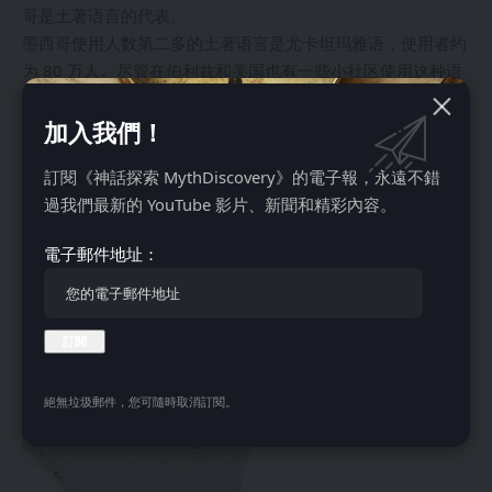
哥是土著语言的代表。
墨西哥使用人数第二多的土著语言是尤卡坦玛雅语，使用者约
为 80 万人。尽管在伯利兹和美国也有一些小社区使用这种语
言，但大多数尤卡坦玛雅语使用者居住在墨西哥南部的尤卡坦
半岛。虽然它通常被称为“玛雅语”，但需要注意的是，玛雅语
加入我們！
是一个包含许多语言变体的语言群体。 恰帕斯州广泛使用采
訂閱《神話探索 MythDiscovery》的電子報，永遠不錯
尔塔尔玛雅语和佐齐尔玛雅语，这两种语言的使用者都超过了
過我們最新的 YouTube 影片、新聞和精彩內容。
50 万人。
在墨西哥，还有许多其他土著语言具有重要的影响力。奥托米
電子郵件地址：
语使用者约为 30 万人，他们大多数居住在墨西哥中部的高原
地区。乔尔语属於玛雅语系，使用人数约为 25 万人，分布在
该国南部。米斯特克语和萨波特克语族也包含许多变体，每个
语族都有约 50 万使用者。
结语
絕無垃圾郵件，您可隨時取消訂閱。