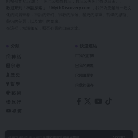
約翰福音 8:32 說：「你們必曉得真理，真理必叫你們得以自由。」
歡迎來到「神話探索 」！
MythDiscovery.com
，我們為您鋪展一卷文
化的絢麗畫卷，神話的奇幻、宗教的深邃、歷史的厚重、哲學的思辯、
藝術的美麗，以及旅行的寬廣。
在這裡，知識如光，照亮心靈的自由之途。
分類
快速連結
我的訂閱
神話
宗教
我的興趣
歷史
閱讀歷史
哲學
我的保存
藝術
旅行
视频
@ 2024 神話探索 MythDiscovery.com. All Rights Reserved.
使用本網站即表示您同意
隱私權政策
和
使用條款
。
ACCEPT