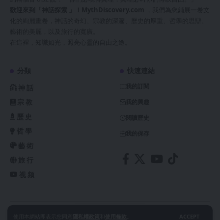
歡迎來到「神話探索 」！
MythDiscovery.com
，我們為您鋪展一卷文
化的絢麗畫卷，神話的奇幻、宗教的深邃、歷史的厚重、哲學的思辯、
藝術的美麗，以及旅行的寬廣。
在這裡，知識如光，照亮心靈的自由之途。
分類
快速連結
我的訂閱
神話
宗教
我的興趣
歷史
閱讀歷史
哲學
我的保存
藝術
旅行
视频
@ 2024 神話探索 MythDiscovery.com. All Rights Reserved.
使用本網站即表示您同意
隱私權政策
和
使用條款
。
ACCEPT