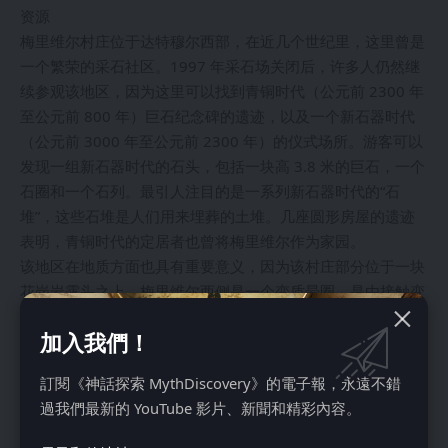
资源
梅里维尔村庄位于达特穆尔西部，在近几个世纪里，这里曾是
一个繁荣的采石社区。1997 年采石场关闭后，许多人仍然继
续参观该地区，因为这里可以找到青铜时代（公元前 2300 年
至公元前 800 年）巨石纪念碑的遗迹，以及一个新石器时代
（公元前 3000 年至公元前 2300 年）的仪式场所。游客可以
发现一组新石器时代的石头，包括一块高 3.8 米的巨石，一个
石圈和一个石列。最引人注目的是一系列新石器时代的“石
堆”，这些石堆是人们用来埋葬的土堆。几座圆形房屋的遗迹
表明，青铜时代的定居者也曾将梅里维尔作为家园。
该地区在地质方面也具有重要意义，因为该村庄部分位于一块
花岗岩露头之上。梅里维尔西侧是一个变质晕圈，是由接触变
质作用形成的，在此过程中，岩浆上升到较冷的围岩中。梅里
加入我們！
维尔花岗岩以其晶体而闻名，这些晶体混合了橙色、白色、奶
油色和深灰色。当地居民欢迎游客，历史爱好者可以近距离探
訂閱《神話探索 MythDiscovery》的電子報，永遠不錯
索梅里维尔史前遗址的石制特征。
過我們最新的 YouTube 影片、新聞和精彩內容。
6. 在托雷修道院，探索 900 年的历史