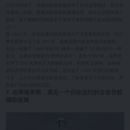
大部分拆除了。东翼和教堂都被剥夺了所有贵重物品，甚至包
括屋顶上的铅。西翼和南翼被改建成住宅，也许正是因为这个
原因，两个翼楼的回廊是至今保存下来的为数不多的原始特征
之一。
在 1662 年，这座改建后的房屋成为了卡里家族的住所，他们
将在那里生活了近 300 年。该建筑群内有各种各样的建筑，
包括一座建于 1380 年的守门楼和一座建于 13 世纪的什一税
谷仓。这座谷仓被称为“西班牙谷仓”，因为 1588 年，这里曾
关押了 397 名西班牙无敌舰队战俘，时间长达两周。这座修
道院具有明显的乔治亚风格，这得益于 1740 年进行的翻修。
今天，人们可以参观这座修道院，了解更多关于它的历史，并
探索广阔的场地和花园。
7. 在蒂格茅斯，遇见一个仍在运行的古老导航
辅助设施