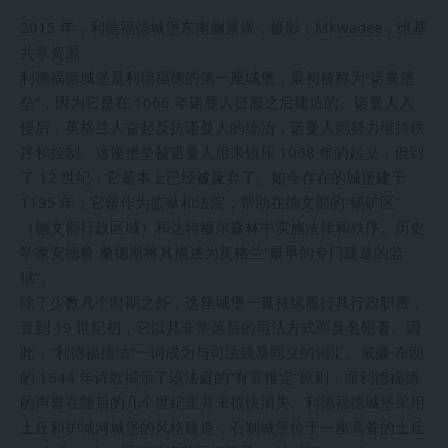
2015 年，利德福德城堡东南侧景观，摄影：Mkwadee，维基
共享资源
利德福德城堡是利德福德的第一座城堡，最初被称为“诺曼堡
垒”，因为它是在 1066 年诺曼人征服之后建造的。诺曼人入
侵后，英格兰人奋起反抗诺曼人的统治，诺曼人则努力维持秩
序和控制。这座堡垒被诺曼人用来镇压 1068 年的起义，但到
了 12 世纪，它基本上已经被废弃了。如今存在的城堡建于
1195 年，它曾作为监狱和法院，帮助在德文郡的“锡矿区”
（德文郡行政区域）和达特穆尔森林中实施法律和秩序。历史
学家安德鲁·桑德斯将其描述为英格兰“最早的专门建造的监
狱”。
除了少数几个时期之外，这座城堡一直持续履行其行政职责，
直到 19 世纪初，它以其非常落后的司法方式而臭名昭著。因
此，“利德福德法”一词成为与司法残暴同义的词汇。威廉·布朗
的 1644 年诗歌揭示了该法庭的“有罪推定”原则，而利德福德
的声誉在随后的几个世纪里并未很快消失。利德福德城堡采用
土丘和护城河城堡的风格建造，石制城堡位于一座高耸的土丘