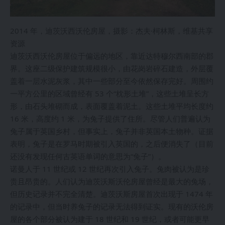
2014 年，迪茨沃西沃伦房屋，摄影：杰夫·柯林斯，维基共享
资源
迪茨沃西沃伦房屋位于偏远的地区，靠近达特穆尔西南部的郡
界。这座二级保护建筑规模很小，由花岗岩碎石建造，外层覆
盖着一层水泥灰浆，其中一些部分至今依然保存完好。周围约
一平方公里的区域曾经有 53 个“枕形土堆”，这些土堆呈长方
形，由石头堆砌而成，表面覆盖着泥土。这些土堆平均长度约
16 米，高度约 1 米，为兔子提供了住所。尽管人们普遍认为
兔子属于英国乡村，但事实上，兔子并非英国本土物种。证据
表明，兔子是在罗马时期被引入英国的，之后便消失了（目前
还没有发现任何古英语单词的意思为“兔子”）。
诺曼人于 11 世纪或 12 世纪再次引入兔子。兔肉被认为是珍
贵且昂贵的。人们认为迪茨沃斯沃伦房屋曾经是最大的兔场，
但历史记录并不完全清楚。迪茨沃斯房屋首次出现于 1474 年
的记录中，但当时养兔子的记录无法得到证实。现有的沃伦房
屋的各个部分被认为建于 18 世纪和 19 世纪，或者可能更早