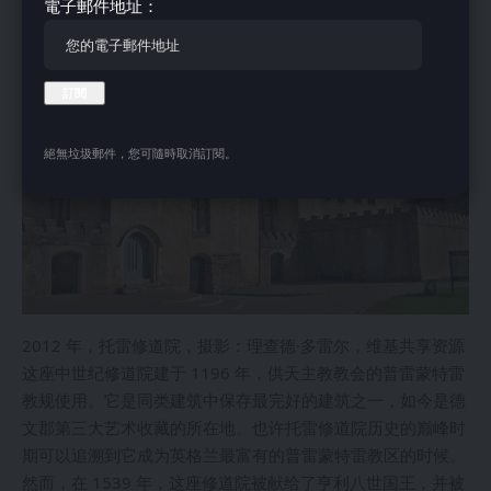
電子郵件地址：
絕無垃圾郵件，您可隨時取消訂閱。
2012 年，托雷修道院，摄影：理查德·多雷尔，维基共享资源
这座中世纪修道院建于 1196 年，供天主教教会的普雷蒙特雷
教规使用。它是同类建筑中保存最完好的建筑之一，如今是德
文郡第三大艺术收藏的所在地。也许托雷修道院历史的巅峰时
期可以追溯到它成为英格兰最富有的普雷蒙特雷教区的时候。
然而，在 1539 年，这座修道院被献给了亨利八世国王，并被