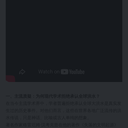
一、主流质疑：为何现代学术拒绝承认全球洪水？
在当今主流学术界中，学者普遍拒绝承认全球大洪水是真实发
生过的历史事件。对他们而言，这些在世界各地广泛流传的洪
水传说，只是神话、比喻或古人单纯的想象。
著名作家格雷厄姆·汉考克曾在他的著作《失落的文明起源》