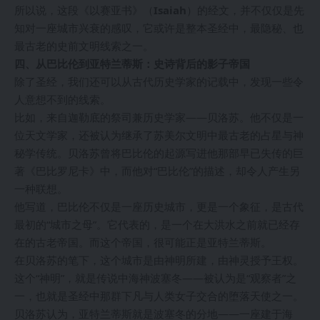
所以说，这段《以赛亚书》（
Isaiah
）的经文，并不仅仅是先
知对一座城市兴衰的感叹，它或许是整本圣经中，最隐秘、也
最古老的史前文明线索之一。
四、从巴比伦到亚特兰蒂斯：史诗背后的影子帝国
除了圣经，我们还可以从古代历史学家的记载中，发现一些令
人意想不到的线索。
比如，来自迦勒底的祭司兼历史学家——贝洛苏。他不仅是一
位天文学家，还被认为继承了苏美尔文明中最古老的占星与神
秘学传统。贝洛苏曾将巴比伦的起源写进他那部早已失传的巨
著《巴比罗尼卡》中，而他对“巴比伦”的描述，却令人产生另
一种联想。
他写道，巴比伦不仅是一座历史城市，更是一个象征，是古代
最初的“城市之母”。它代表的，是一个在大洪水之前就已经存
在的古老帝国。而这个帝国，很可能正是亚特兰蒂斯。
在贝洛苏的笔下，这个城市是由神明所建，由神灵授予王权。
这个“神明”，就是传说中海神波塞冬——被认为是“观察者”之
一，也就是圣经中那群下凡与人类女子交合的堕落天使之一。
贝洛苏认为，亚特兰蒂斯就是波塞冬的分地——一座建于海