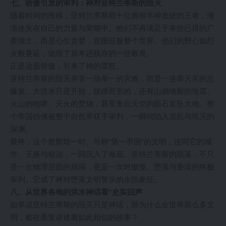
七、骄傲引发的审判：神对亚特兰蒂斯的毁灭
随着时间的推移，亚特兰蒂斯那十位拥有半神血统的王者，渐
渐迷失在自己的力量与荣耀中。他们不再满足于掌控已得的广
袤领土，而是心生贪婪，意图征服整个世界。他们的野心如烈
火般蔓延，烧毁了原本还残存的一丝敬畏。
正是这股骄傲，引来了神的震怒。
亚特兰蒂斯的毁灭并非一场单一的灾难，而是一连串天灾的总
爆发。大洪水只是开始，接踵而至的，还有山崩地裂的地震、
火山的咆哮、天火的焚烧，甚至来自天空的陨石直坠大地。整
个帝国仿佛被整个自然界联手审判，一瞬间陷入混乱与毁灭的
深渊。
最终，这个曾辉煌一时、号称“第一帝国”的文明，连同它的城
市、王座与秘法，一同沉入了海底。亚特兰蒂斯的陨落，不只
是一次物理层面的崩塌，更是一次对傲慢、堕落与亵渎的终极
审判。它成了神对堕落文明警示的永恒象征。
八、从世界各地的洪水神话看“史实回声
如果说亚特兰蒂斯的毁灭只是神话，那为什么全世界那么多文
明，都在重复讲述着如此相似的故事？