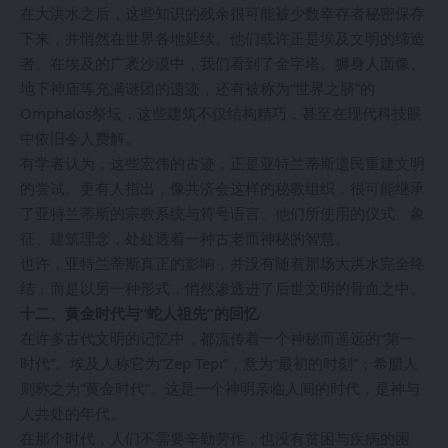
在大洪水之后，这些知识的残余很可能被少数幸存者秘密保存
下来，并悄然在世界各地延续。他们或许正是埃及文明的缔造
者。在埃及的广袤沙漠中，我们看到了金字塔、狮身人面像、
地下神庙等充满谜团的遗迹，还有被称为“世界之脐”的
Omphalos祭坛，这些建筑不仅结构精巧，甚至在现代科技眼
中依旧令人费解。
有学者认为，这些宏伟的古迹，正是亚特兰蒂斯遗民重建文明
的尝试。更有人指出，像共济会这样的秘教组织，很可能继承
了亚特兰蒂斯的宗教系统与符号语言。他们所使用的仪式、象
征、建筑理念，处处透着一种古老而神秘的智慧。
也许，亚特兰蒂斯真正的影响，并没有随着那场大洪水完全终
结，而是以另一种形式，悄然渗透进了后世文明的骨血之中。
十二、黄金时代与“蛇人祖先”的回忆
在许多古代文明的记忆中，都流传着一个神秘而遥远的“第一
时代”。埃及人称它为“Zep Tepi”，意为“最初的时刻”；希腊人
则称之为“黄金时代”。这是一个神明亲临人间的时代，是神与
人共处的年代。
在那个时代，人们不需要辛勤劳作，也没有贫困与疾病的困