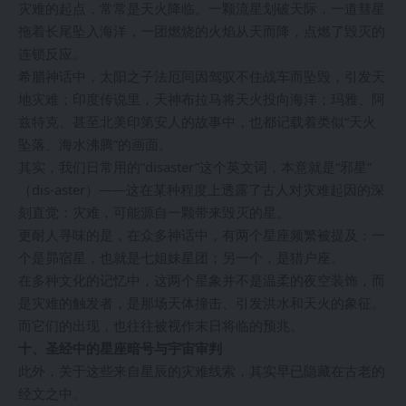
灾难的起点，常常是天火降临。一颗流星划破天际，一道彗星
拖着长尾坠入海洋，一团燃烧的火焰从天而降，点燃了毁灭的
连锁反应。
希腊神话中，太阳之子法厄同因驾驭不住战车而坠毁，引发天
地灾难；印度传说里，天神布拉马将天火投向海洋；玛雅、阿
兹特克、甚至北美印第安人的故事中，也都记载着类似“天火
坠落、海水沸腾”的画面。
其实，我们日常用的“disaster”这个英文词，本意就是“邪星”
（dis-aster）——这在某种程度上透露了古人对灾难起因的深
刻直觉：灾难，可能源自一颗带来毁灭的星。
更耐人寻味的是，在众多神话中，有两个星座频繁被提及：一
个是昴宿星，也就是七姐妹星团；另一个，是猎户座。
在多种文化的记忆中，这两个星象并不是温柔的夜空装饰，而
是灾难的触发者，是那场天体撞击、引发洪水和天火的象征。
而它们的出现，也往往被视作末日将临的预兆。
十、圣经中的星座暗号与宇宙审判
此外，关于这些来自星辰的灾难线索，其实早已隐藏在古老的
经文之中。