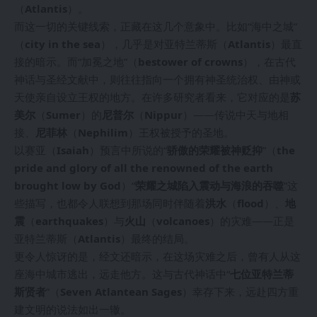
（
Atlantis
）。
而这一切的关键线索，正藏在这几个意象中。比如“海中之城”
（
city in the sea
），几乎是对亚特兰蒂斯（
Atlantis
）最直
接的暗示。而“加冕之地”（
bestower of crowns
），在古代
神话与圣经文献中，则往往指向一个拥有神圣统治权、由神或
天使亲自设立王权的地方。在许多研究者看来，它对应的是
苏
美尔
（
Sumer
）的
尼普尔
（
Nippur
）——传说中天与地相
接、
尼菲林
（
Nephilim
）王权被授予的圣地。
以赛亚（
Isaiah
）预言中所说的“
骄傲的荣耀被神贬抑
”（
the
pride and glory of all the renowned of the earth
brought low by God
）“
荣耀之城陷入震动与海浪的吞噬
”这
些描写，也都令人联想到那场同时伴随着
洪水
（
flood
）、
地
震
（
earthquakes
）与
火山
（
volcanoes
）的灾难——正是
亚特兰蒂斯（
Atlantis
）最终的结局。
更令人惊讶的是，经文还暗示，在这场灾难之后，曾有人从这
座海中城市逃出，远走他方。这与古代神话中“
七位亚特兰蒂
斯贤者
”（
Seven Atlantean Sages
）幸存下来，远赴四方重
建文明的说法如出一辙。