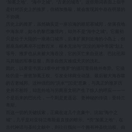
“加冕之地”、“海中之城”、“古老的城市”。这些用词表面上似乎
是针对历史上的推罗，但稍加推敲，就会发现其中存在明显的
不协调。
历史上的推罗，虽然确实是一座沿海的腓尼基城邦，坐落在地
中海东岸，如今的黎巴嫩境内，却并不是“海中之城”。它最初
只是位于大陆的一座港口城市，后来扩展到近海的小岛上，但
那座岛屿离岸不过数百米，根本无法与“沉没的海中帝国”划上
等号。推罗也从未被大海吞没，它的灭亡来自亚述、巴比伦和
马其顿的军事征服，而非自然灾难或天灾的洗礼。
因此，以赛亚书第23章中对“推罗”的描写显得格外奇异。它描
绘的是一座曾加冕王权、引发全球商业动荡、最后被大海吞噬
的古老城邦。这种强烈的“洪水”“沉没”意象，与真正的推罗历
史并不相符，却意外地与另两座文明产生了惊人的呼应——一
个是后来的巴比伦，一个则是更遥远、更神秘的传说：亚特兰
蒂斯。
而这一切的关键线索，正藏在这几个意象中。比如“海中之
城”，几乎是对亚特兰蒂斯最直接的暗示。*而“加冕之地”，在
古代神话与圣经文献中，则往往指向一个拥有神圣统治权、由