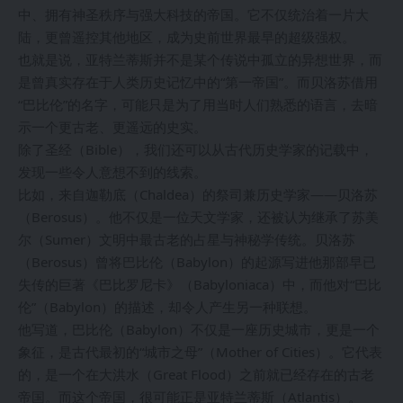
中、拥有神圣秩序与强大科技的帝国。它不仅统治着一片大
陆，更曾遥控其他地区，成为史前世界最早的超级强权。
也就是说，亚特兰蒂斯并不是某个传说中孤立的异想世界，而
是曾真实存在于人类历史记忆中的“第一帝国”。而贝洛苏借用
“巴比伦”的名字，可能只是为了用当时人们熟悉的语言，去暗
示一个更古老、更遥远的史实。
除了圣经（Bible），我们还可以从古代历史学家的记载中，
发现一些令人意想不到的线索。
比如，来自迦勒底（Chaldea）的祭司兼历史学家——贝洛苏
（Berosus）。他不仅是一位天文学家，还被认为继承了苏美
尔（Sumer）文明中最古老的占星与神秘学传统。贝洛苏
（Berosus）曾将巴比伦（Babylon）的起源写进他那部早已
失传的巨著《巴比罗尼卡》（Babyloniaca）中，而他对“巴比
伦”（Babylon）的描述，却令人产生另一种联想。
他写道，巴比伦（Babylon）不仅是一座历史城市，更是一个
象征，是古代最初的“城市之母”（Mother of Cities）。它代表
的，是一个在大洪水（Great Flood）之前就已经存在的古老
帝国。而这个帝国，很可能正是亚特兰蒂斯（Atlantis）。