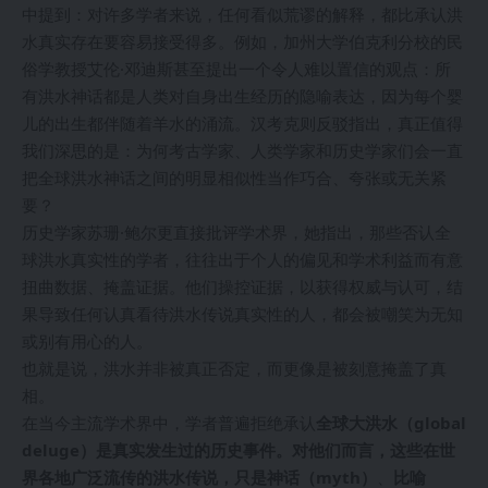
中提到：对许多学者来说，任何看似荒谬的解释，都比承认洪
水真实存在要容易接受得多。例如，加州大学伯克利分校的民
俗学教授艾伦·邓迪斯甚至提出一个令人难以置信的观点：所
有洪水神话都是人类对自身出生经历的隐喻表达，因为每个婴
儿的出生都伴随着羊水的涌流。汉考克则反驳指出，真正值得
我们深思的是：为何考古学家、人类学家和历史学家们会一直
把全球洪水神话之间的明显相似性当作巧合、夸张或无关紧
要？
历史学家苏珊·鲍尔更直接批评学术界，她指出，那些否认全
球洪水真实性的学者，往往出于个人的偏见和学术利益而有意
扭曲数据、掩盖证据。他们操控证据，以获得权威与认可，结
果导致任何认真看待洪水传说真实性的人，都会被嘲笑为无知
或别有用心的人。
也就是说，洪水并非被真正否定，而更像是被刻意掩盖了真
相。
在当今主流学术界中，学者普遍拒绝承认
全球大洪水（global
deluge）是真实发生过的历史事件。对他们而言，这些在世
界各地广泛流传的洪水传说，只是神话（myth）
、
比喻