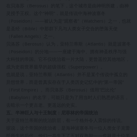
在贝洛苏（Berosus）的笔下，这个城市是由神明所建，由神
灵授予王权。这个“神明”，就是传说中海神波塞冬
（Poseidon）——被认为是“观察者”（Watchers）之一，也就
是圣经（Bible）中那群下凡与人类女子交合的堕落天使
（Fallen Angels）之一。
贝洛苏（Berosus）认为，亚特兰蒂斯（Atlantis）就是波塞冬
（Poseidon）的分地——一座建于海中、拥有神圣秩序与强
大科技的帝国。它不仅统治着一片大陆，更曾遥控其他地区，
成为史前世界最早的超级强权（Superpower）。
也就是说，亚特兰蒂斯（Atlantis）并不是某个传说中孤立的
异想世界，而是曾真实存在于人类历史记忆中的“第一帝国”
（First Empire）。而贝洛苏（Berosus）借用“巴比伦”
（Babylon）的名字，可能只是为了用当时人们熟悉的语言，
去暗示一个更古老、更遥远的史实。
五、半神巨人与十王制度：尼菲林的帝国统治
关于亚特兰蒂斯的统治阶层，有一个格外令人震惊的传说。
据说，这个帝国的统治者，是海神波塞冬与一位人类女子克蕾
托所生的后代。他们一共生下了五对双胞胎——也就是十位半