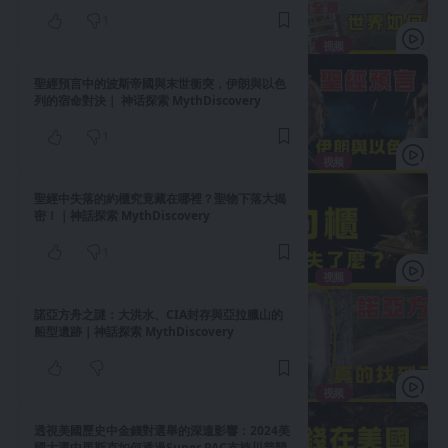
1
视频
聖經預言中的波斯帝國與末世衝突，伊朗與以色
列的宿命對決｜ 神话探索 MythDiscovery
1
视频
聖經中失落的約櫃究竟藏在哪裡？聖物下落大揭
密！｜神話探索 MythDiscovery
1
视频
諾亞方舟之謎：大洪水、CIA封存與亞拉臘山的
船型遺跡｜神話探索 MythDiscovery
视频
透視美國歷史中金錢對選舉的深遠影響：2024美
國大選中馬斯克如何透過Super PAC支持川普競