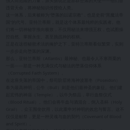
强大而危险的力量，源头据说正是那群堕落的天使——他们曾
违背天命，将神秘知识传授给人类。
这一体系，后来被称为“堕落的以诺宗教”，也是史前“黑魔法帝
国”的代号。亚特兰蒂斯，就是这个体系最纯粹的实践者。他
们将一切神秘学推向极致，不仅用秘法来增强王权，也试图操
控自然、掌握永生、甚至挑战神的权柄。
正是在这些秘密术法的掩护之下，亚特兰蒂斯看似繁荣，实则
一步步走向堕落的深渊。
那么，亚特兰蒂斯（Atlantis）最神秘、也最令人不寒而栗的
一面——那是一种充满仪式与秘法的堕落信仰体系
（Corrupted Faith System）。
在这座失落的帝国中，祭司阶层将海神波塞冬（Poseidon）
奉为最高神明，公牛（Bull）则是他们最神圣的象征。他们建
起宏伟的神庙（Temple），以牛为祭品，举行血祭仪式
（Blood Ritual）。他们会将牛血与酒混合，倒入圣杯（Holy
Grail），众王围坐饮用，以此重申对神明的效忠与誓言。这不
仅仅是献祭，更是一种灵魂与血的契约（Covenant of Blood
and Spirit）。