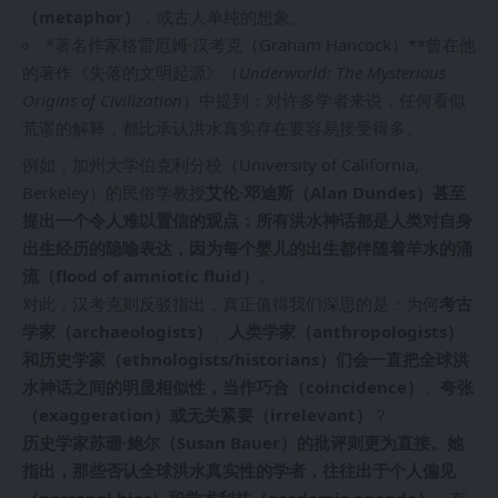
（metaphor）
，或古人单纯的想象。
*著名作家格雷厄姆·汉考克（Graham Hancock）**曾在他
的著作《失落的文明起源》（
Underworld: The Mysterious
Origins of Civilization
）中提到：对许多学者来说，任何看似
荒谬的解释，都比承认洪水真实存在要容易接受得多。
例如，加州大学伯克利分校（University of California,
Berkeley）的民俗学教授
艾伦·邓迪斯（Alan Dundes）甚至
提出一个令人难以置信的观点：所有洪水神话都是人类对自身
出生经历的隐喻表达，因为每个婴儿的出生都伴随着羊水的涌
流（flood of amniotic fluid）
。
对此，汉考克则反驳指出，真正值得我们深思的是：为何
考古
学家（archaeologists）
、
人类学家（anthropologists）
和历史学家（ethnologists/historians）们会一直把全球洪
水神话之间的明显相似性，当作巧合（coincidence）
、
夸张
（exaggeration）或无关紧要（irrelevant）
？
历史学家苏珊·鲍尔（Susan Bauer）的批评则更为直接。她
指出，那些否认全球洪水真实性的学者，往往出于个人偏见
（personal bias）和学术利益（academic agenda）
，有