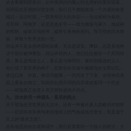
从古希腊到苏美尔，从中美洲的玛雅人到北美的印第安部落，
再到远在亚洲的印度文明，我们几乎都能发现一个共通的叙述
模式：远古时期，一群身形巨大的存在——无论被称为泰坦、
尼菲林、阿修罗，还是其他名字——因为傲慢与暴力，挑战神
的权柄、破坏天地秩序，最终引来神的审判。毁灭性的洪水降
临，将整个世界洗劫一空。
但这并不是全然绝望的故事。无论是诺亚、摩奴，还是各地神
话中那些被神警告、得以幸存的人，他们往往都有一个共同特
质：要么是悔改之人，要么是与神同行、被特别拣选的义人。
他们成了新世界的种子，把那些在灾难中被摧毁的文明记忆，
透过口述、诗篇、神话与图腾，一代代传了下来。这些神话表
面上看各自独立，实则却在用不同的语言讲述着同一个历史
——那场真正改变人类文明轨迹的大洪水。
九、洪水的另一种源头：星辰的怒火
关于那场改变世界的大洪水，还有一种被许多人忽略的可能性
——它或许并非单纯来自地球上的气候或地壳变化，而是源于
天上的“星辰之怒”。
在各地流传的古老神话中，我们反复看到一个惊人的模式：大