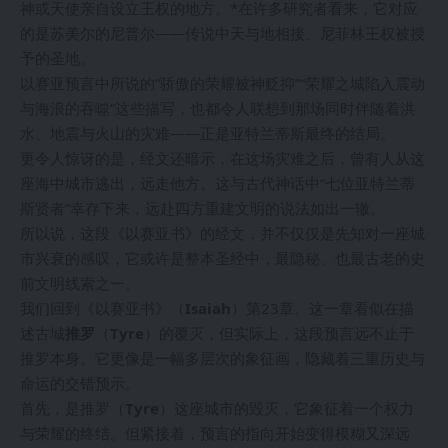
神或天使亲自设立王权的地方。*在许多研究者看来，它对应
的是苏美尔的尼普尔——传说中天与地相接、尼菲林王权被授
予的圣地。
以赛亚预言中所说的“骄傲的荣耀被神贬抑”“荣耀之城陷入震动
与海浪的吞噬”这些描写，也都令人联想到那场同时伴随着洪
水、地震与火山的灾难——正是亚特兰蒂斯最终的结局。
更令人惊讶的是，经文还暗示，在这场灾难之后，曾有人从这
座海中城市逃出，远走他方。这与古代神话中“七位亚特兰蒂
斯贤者”幸存下来，远赴四方重建文明的说法如出一辙。
所以说，这段《以赛亚书》的经文，并不仅仅是先知对一座城
市兴衰的感叹，它或许是整本圣经中，最隐秘、也最古老的史
前文明线索之一。
我们回到《以赛亚书》（
Isaiah
）第23章。这一章看似在描
述古城
推罗
（
Tyre
）的覆灭，但实际上，这段预言远不止于
推罗本身。它更像是一幅多层次的象征画，隐藏着三重历史与
命运的交错预示。
首先，是推罗（
Tyre
）这座城市的毁灭，它象征着一个权力
与荣耀的终结。但紧接着，预言的指向开始变得模糊又深远