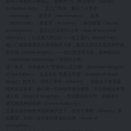
亚特兰蒂斯的宗教核心，被称作“七门禁忌学问”（Seven
Forbidden Arts）。这七门学问，囊括了占星术
（Astrology）、通灵术（Necromancy）、巫术
（Witchcraft）、炼金术（Alchemy）、秘仪建筑（Sacred
Architecture）、远古记忆的封印之术（Seal of Ancestral
Memory），以及最为禁忌的——血之盟约（Blood Pact）。
每一门都承载着强大而危险的力量，其源头据说正是那群堕落
的天使（Fallen Angels）——他们曾违背天命，将神秘知识
（Forbidden Knowledge）传授给人类。
这一体系，后来被称为“堕落的以诺宗教”（Enochian Religion
of the Fallen），也是史前“黑魔法帝国”（Empire of Black
Magic）的代号。亚特兰蒂斯（Atlantis），就是这个体系最
纯粹的实践者。他们将一切神秘学推向极致，不仅用秘法来增
强王权（Magical Kingship），也试图操控自然、掌握永生、
甚至挑战神的权柄（Divine Authority）。
正是在这些秘密术法的掩护之下，亚特兰蒂斯（Atlantis）看
似繁荣，实则一步步走向堕落的深渊（Abyss of
Corruption）。