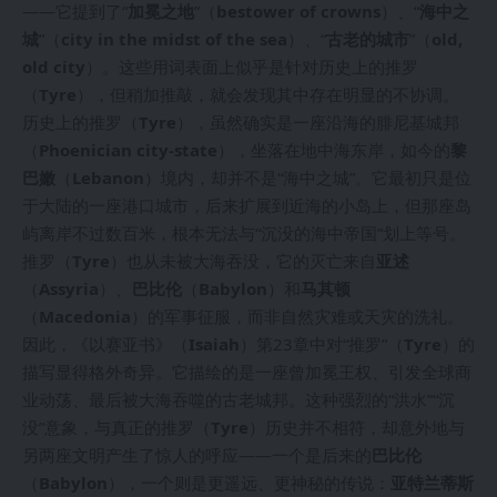
——它提到了“
加冕之地
”（
bestower of crowns
）、“
海中之
城
”（
city in the midst of the sea
）、“
古老的城市
”（
old,
old city
）。这些用词表面上似乎是针对历史上的推罗
（
Tyre
），但稍加推敲，就会发现其中存在明显的不协调。
历史上的推罗（
Tyre
），虽然确实是一座沿海的腓尼基城邦
（
Phoenician city-state
），坐落在地中海东岸，如今的
黎
巴嫩
（
Lebanon
）境内，却并不是“海中之城”。它最初只是位
于大陆的一座港口城市，后来扩展到近海的小岛上，但那座岛
屿离岸不过数百米，根本无法与“沉没的海中帝国”划上等号。
推罗（
Tyre
）也从未被大海吞没，它的灭亡来自
亚述
（
Assyria
）、
巴比伦
（
Babylon
）和
马其顿
（
Macedonia
）的军事征服，而非自然灾难或天灾的洗礼。
因此，《以赛亚书》（
Isaiah
）第23章中对“推罗”（
Tyre
）的
描写显得格外奇异。它描绘的是一座曾加冕王权、引发全球商
业动荡、最后被大海吞噬的古老城邦。这种强烈的“洪水”“沉
没”意象，与真正的推罗（
Tyre
）历史并不相符，却意外地与
另两座文明产生了惊人的呼应——一个是后来的
巴比伦
（
Babylon
），一个则是更遥远、更神秘的传说：
亚特兰蒂斯