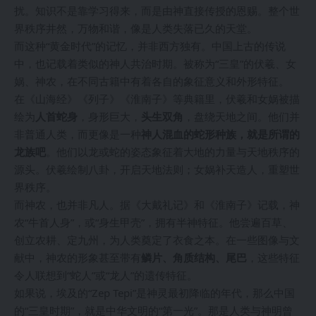
扰。知识不是靠学习得来，而是由神直接传授的恩赐。整个世
界秩序井然，万物和谐，像是人类失落已久的天堂。
而这种“黄金时代”的记忆，并非西方独有。中国上古的传说
中，也记载着类似的神人共治时期。被称为“三皇”的伏羲、女
娲、神农，在不同古籍中有着各自的象征意义和外形特征。
在《山海经》《列子》《淮南子》等典籍里，伏羲和女娲被描
绘为
人首蛇身
，身形巨大，
头生双角
，盘绕天地之间。他们并
非普通人类，而更像是一种
神人混血的蛇形种族，就是所谓的
龙族吧
。他们以龙或蛇的姿态象征着大地的力量与天地秩序的
源头。伏羲绘制八卦，开启天地法则；女娲补天造人，重塑世
界秩序。
而神农，也并非凡人。据《大戴礼记》和《淮南子》记载，神
农“牛首人身”，或“身生甲壳”，拥有半神特征。他尝遍百草、
创立农耕、定九州，为人类奠定了衣食之本。在一些图像与文
献中，神农的形象甚至带有
鳞片、角质结构、尾巴
，这些特征
令人联想到“蛇人”或“龙人”的遗传特征。
如果说，埃及的“Zep Tepi”是神灵最初降临的年代，那么中国
的“三皇时期”，就是中华文明的“第一光”。那是人类与神明曾