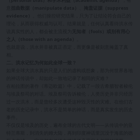
意
扭曲数据（manipulate data）
、
掩盖证据（suppress
evidence）
。他们操控研究结果，只为了让结论符合自己的
理论，从而获得权威与认可。结果就是，任何认真看待洪水传
说真实性的人，都会被主流视为
无知者（fools）或别有用心
之人（those with an agenda）
。
也就是说，洪水并非被真正否定，而更像是被刻意掩盖了真
相。
二、洪水记忆为何如此全球一致？
如果全球大洪水真的只是人们的虚构或想象，那为何世界各地
的神话传说中，却如此一致地记录了相同的灾难？
在柏拉图的著作《蒂迈欧篇》中，记载了一段古希腊智者梭伦
与埃及祭司的对话。埃及祭司告诉梭伦，人类历史并非只经历
过一次洪水，而是曾经多次遭受这种毁灭性的灾难。在他们古
老的历史记录中，洪水不是简单的神话，而是真实发生的历史
事件。
不仅仅是埃及的历史，遍布全球的古代文明——从传说中的亚
特兰蒂斯，到消失的姆大陆，再到印度神话里沉没于海底的德