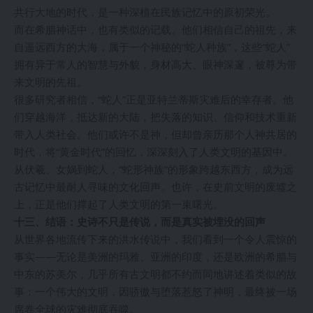
共行大地的时代，是一种深植在民族记忆中的原初荣光。
而在希腊神话中，也有类似的记载。他们相信自己的祖先，来
自遥远西方的大海，属于一个神秘的“蛇人种族”，这些“蛇人”
拥有异于常人的智慧与外貌，身材高大、眼神深邃，被尊为带
来文明的先祖。
很多研究者相信，“蛇人”正是亚特兰蒂斯灾难后的幸存者。他
们穿越海洋，抵达新的大陆，把失落的知识、信仰和技术重新
带入人类社会。他们或许不是神，但却曾亲历那个人神共居的
时代，将“黄金时代”的回忆，深深刻入了人类文明的基因中。
从伏羲、女娲到蛇人，“蛇形神族”的形象跨越东西方，成为远
古记忆中最耐人寻味的文化回声。也许，在史前文明的废墟之
上，正是他们撑起了人类文明的第一束曙光。
十三、结语：史诗不只是传说，而是真实被埋没的回声
从世界各地流传下来的洪水传说中，我们看到一个令人震惊的
事实——无论是美洲的玛雅、亚洲的印度，还是欧洲的希腊与
中东的苏美尔，几乎所有古文明都不约而同地讲述着类似的故
事：一个伟大的文明，因骄傲与堕落惹怒了神明，最终被一场
席卷全球的灾难彻底吞噬。