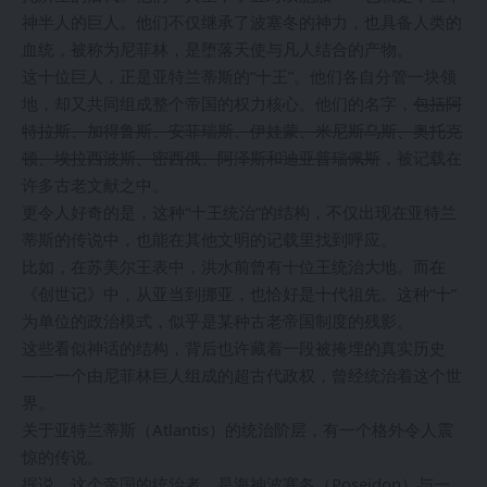
神半人的巨人。他们不仅继承了波塞冬的神力，也具备人类的
血统，被称为尼菲林，是堕落天使与凡人结合的产物。
这十位巨人，正是亚特兰蒂斯的“十王”。他们各自分管一块领
地，却又共同组成整个帝国的权力核心。他们的名字，
包括阿
特拉斯、加得鲁斯、安菲瑞斯、伊娃蒙、米尼斯乌斯、奥托克
顿、埃拉西波斯、密西俄、阿泽斯和迪亚普瑞佩斯
，被记载在
许多古老文献之中。
更令人好奇的是，这种“十王统治”的结构，不仅出现在亚特兰
蒂斯的传说中，也能在其他文明的记载里找到呼应。
比如，在苏美尔王表中，洪水前曾有十位王统治大地。而在
《创世记》中，从亚当到挪亚，也恰好是十代祖先。这种“十”
为单位的政治模式，似乎是某种古老帝国制度的残影。
这些看似神话的结构，背后也许藏着一段被掩埋的真实历史
——一个由尼菲林巨人组成的超古代政权，曾经统治着这个世
界。
关于亚特兰蒂斯（Atlantis）的统治阶层，有一个格外令人震
惊的传说。
据说，这个帝国的统治者，是海神波塞冬（Poseidon）与一