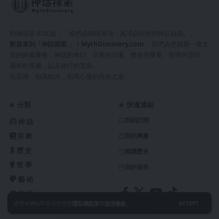
約翰福音 8:32 說：「你們必曉得真理，真理必叫你們得以自由。」
歡迎來到「神話探索 」！
MythDiscovery.com
，我們為您鋪展一卷文
化的絢麗畫卷，神話的奇幻、宗教的深邃、歷史的厚重、哲學的思辯、
藝術的美麗，以及旅行的寬廣。
在這裡，知識如光，照亮心靈的自由之途。
分類
快速連結
我的訂閱
神話
宗教
我的興趣
歷史
閱讀歷史
哲學
我的保存
藝術
旅行
使用本網站即表示您同意
隱私權政策
和
使用條款
。
ACCEPT
视频