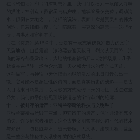
在《约伯记》和《阿摩司书》里，我们可以看到一段耐人寻味
的描述：神创造了昴宿星与猎户座，祂掌管昼夜交替，调动海
水，倾倒在大地之上。这样的说法，表面上看是赞美神的伟大
创造，但若细细揣摩，似乎暗藏着一层更深的寓意——这些星
辰，与洪水和审判有关。
而在《诗篇》第18章中，更是有一段充满视觉冲击力的文字：
天裂地动，山岳震颤，滚滚黑云遮天蔽日，烈火从天而降，海
底的深谷都显露出来，大地的根基被揭开……这幅场景，几乎
就像是在描述一场包含地震、天火和大洪水的复合式灾难。
这种描写，与神话中天体撞击地球所引发的末日图景如出一
辙。它可能不是象征性的诗句，而是真实历史的残影——是古
人目睹末日场景后，以诗歌的方式流传下来的记忆。透过这些
经文，我们似乎能窥见那场被遗忘的宇宙审判的轮廓。
十一、被封存的遗产：亚特兰蒂斯的科技与文明种子
亚特兰蒂斯虽然毁于灾难，但它留下的遗产，似乎并没有完全
消失。许多研究者相信，这个古老文明曾掌握远超时代的技术
与知识——包括航海术、殖民管理、天文学、建筑工程，甚至
是一整套与神秘主义紧密相关的仪式系统。