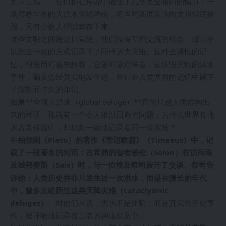
瓦卡古城——它们都在传说中描述了几乎完全相同的情节：一
场席卷世界的大洪水突然降临，将当时高度发达的文明彻底摧
毁，只有少数人得以幸存下来。
这些文明之间遥远且隔绝，他们没有互相交流的机会，却几乎
以完全一致的方式记录下了同样的大灾难。这种全球性的记
忆，很难用巧合来解释，它更可能意味着，这场毁灭性的洪水
事件，确实曾经真实地发生过，并且在人类共同的记忆中留下
了深刻而持久的印记。
如果**全球大洪水（global deluge）**真的只是人类虚构出
来的神话，那就有一个令人难以回避的问题：为什么世界各地
的古老传说中，却如此一致地记录着同一场灾难？
在
柏拉图（Plato）的著作《蒂迈欧篇》（Timaeus）中，记
载了一段著名的对话：古希腊的智者梭伦（Solon）在访问埃
及城邦赛斯（Sais）时，与一位埃及祭司展开了交谈。祭司告
诉他：人类历史并非只发生过一次洪水，而是在漫长的年代
中，曾多次经历过这类天降灾难（cataclysmic
deluges）
。对他们来说，洪水不是比喻，而是真实的历史事
件，被详细地记录在古老的神庙档案中。