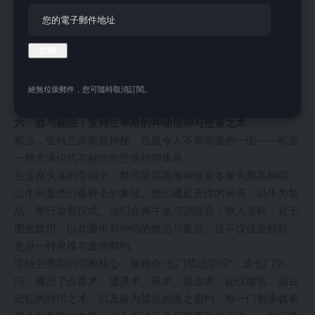
世记》（Book of Genesis）中，从亚当（Adam）到挪亚
（Noah），也恰好是十代祖先。这种“十”为单位的政治模式，
似乎是某种古老帝国制度的残影。
这些看似神话的结构，背后也许藏着一段被掩埋的真实历史
——一个由尼菲林（Nephilim）巨人组成的超古代政权，曾经
絕無垃圾郵件，您可隨時取消訂閱。
统治着这个世界。
六、血与秘法：亚特兰蒂斯的神秘信仰与堕落之术
那么，亚特兰蒂斯最神秘、也最令人不寒而栗的一面——那是
一种充满仪式与秘法的堕落信仰体系。
在这座失落的帝国中，祭司阶层将海神波塞冬奉为最高神明，
公牛则是他们最神圣的象征。他们建起宏伟的神庙，以牛为祭
品，举行血祭仪式。他们会将牛血与酒混合，倒入圣杯，众王
围坐饮用，以此重申对神明的效忠与誓言。这不仅仅是献祭，
更是一种灵魂与血的契约。
亚特兰蒂斯的宗教核心，被称作“七门禁忌学问”。这七门学
问，囊括了占星术、通灵术、巫术、炼金术、秘仪建筑、远古
记忆的封印之术，以及最为禁忌的血之盟约。每一门都承载着