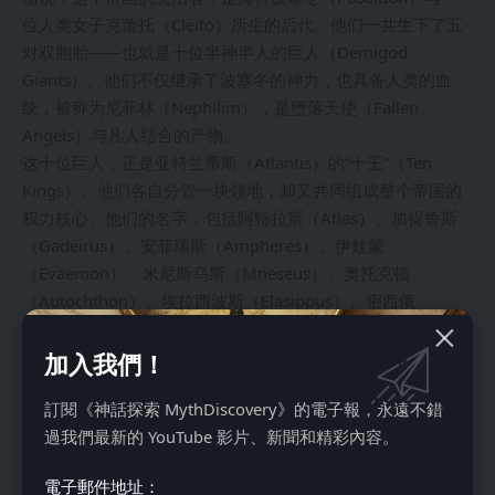
位人类女子克蕾托（Cleito）所生的后代。他们一共生下了五
对双胞胎——也就是十位半神半人的巨人（Demigod
Giants）。他们不仅继承了波塞冬的神力，也具备人类的血
统，被称为尼菲林（Nephilim），是堕落天使（Fallen
Angels）与凡人结合的产物。
这十位巨人，正是亚特兰蒂斯（Atlantis）的“十王”（Ten
Kings）。他们各自分管一块领地，却又共同组成整个帝国的
权力核心。他们的名字，包括阿特拉斯（Atlas）、加得鲁斯
（Gadeirus）、安菲瑞斯（Ampheres）、伊娃蒙
（Evaemon）、米尼斯乌斯（Mneseus）、奥托克顿
（Autochthon）、埃拉西波斯（Elasippus）、密西俄
（Mestor）、阿泽斯（Azaes）和迪亚普瑞佩斯
（Diaprepes），被记载在许多古老文献之中。
加入我們！
更令人好奇的是，这种“十王统治”（Ten-King Rule）的结构，
訂閱《神話探索 MythDiscovery》的電子報，永遠不錯
不仅出现在亚特兰蒂斯（Atlantis）的传说中，也能在其他文
過我們最新的 YouTube 影片、新聞和精彩內容。
明的记载里找到呼应。
比如，在苏美尔王表（Sumerian King List）中，洪水前曾有
電子郵件地址：
十位王（Ten Kings before the Flood）统治大地。而在《创