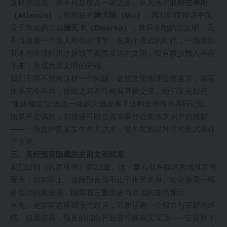
这样的说法，并不只是埃及一家之言。从失落的
亚特兰蒂斯
（Atlantis）
，到神秘的
姆大陆（Mu）
，再到印度神话中沉
没于海底的古城
德瓦卡（Dwarka）
，世界各地的古文明，无
不流传着一个惊人相似的情节：在某个遥远的时代，一场突如
其来的全球性洪水摧毁了高度发达的文明，仅有极少数人幸存
下来，并成为新文明的开端。
我们不得不思考这样一个问题：这些文明地理位置各异，语言
体系完全不同，彼此之间不可能有直接交流，他们又是如何
“集体编造”出如此一致的灾难故事？这种全球性的共同记忆，
如果不是偶然，那就很可能是真实事件在集体意识中的残影
——一场曾经真实发生的大洪水，被各民族以神话的形式保存
了下来。
三、圣经预言隐藏的史前文明线索
我们回到《以赛亚书》第23章。这一章看似在描述古城推罗的
覆灭，但实际上，这段预言远不止于推罗本身。它更像是一幅
多层次的象征画，隐藏着三重历史与命运的交错预示。
首先，是推罗这座城市的毁灭，它象征着一个权力与荣耀的终
结。但紧接着，预言的指向开始变得模糊又深远——它提到了