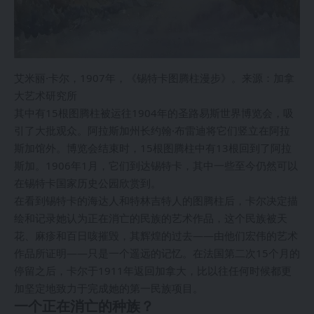
艾米丽·卡尔，1907年，《锡特卡图腾柱漫步》。来源：加拿
大艺术研究所
其中有15根图腾柱被运往1904年的圣路易斯世界博览会，吸
引了大批观众。阿拉斯加州长约翰·布雷迪将它们竖立在阿拉
斯加馆外。博览会结束时，15根图腾柱中有13根回到了阿拉
斯加。1906年1月，它们到达锡特卡，其中一些至今仍然可以
在锡特卡国家历史公园欣赏到。
在看到锡特卡的海达人和特林吉特人的图腾柱后，卡尔决定描
绘和记录她认为正在消亡的民族的艺术作品，这个民族被天
花、麻疹和百日咳摧毁，其辉煌的过去——由他们宏伟的艺术
作品所证明——只是一个遥远的记忆。在法国第二次15个月的
停留之后，卡尔于1911年返回加拿大，比以往任何时候都更
加坚定地致力于完成她的第一民族项目。
一个正在消亡的种族？