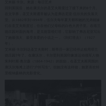
艾米丽·卡尔。来源：每日艺术
回到英国后，她在康沃尔的圣艾夫斯度过了接下来的8个月。
在文学界，圣艾夫斯通常被认为是弗吉尼亚·伍尔夫的失落天
堂。从1882年到1894年，伍尔夫每年夏天都和她的兄弟姐妹
们在圣艾夫斯度过，住在他们父母租的白色大房子里。在塔兰
德庄园对面的海湾，是戈德雷维灯塔，它影响了弗吉尼亚写出
了她最强大、最受喜爱的小说之一，《到灯塔去》（1927
年）。
艾米丽·卡尔到达圣艾夫斯时，斯蒂芬一家已经停止租用塔兰
德庄园7年了。在康沃尔，卡尔受到英国印象派运动领军人物
朱利叶斯·奥尔森（1864-1942）的鼓励，在圣艾夫斯周围的
康沃尔海滩上进行“户外写生”。但她没有这样做，她更喜欢特
里根纳森林的光影变化。