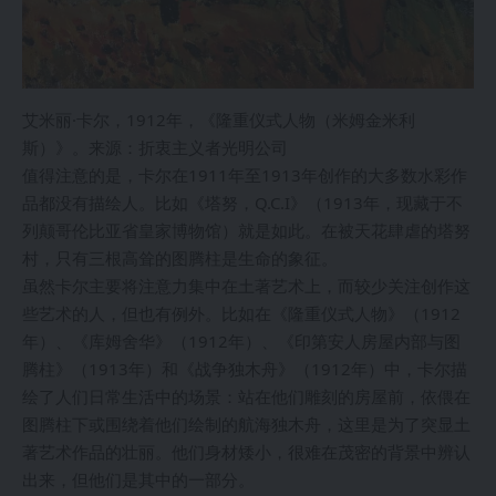
艾米丽·卡尔，1912年，《隆重仪式人物（米姆金米利
斯）》。来源：折衷主义者光明公司
值得注意的是，卡尔在1911年至1913年创作的大多数水彩作
品都没有描绘人。比如《塔努，Q.C.I》（1913年，现藏于不
列颠哥伦比亚省皇家博物馆）就是如此。在被天花肆虐的塔努
村，只有三根高耸的图腾柱是生命的象征。
虽然卡尔主要将注意力集中在土著艺术上，而较少关注创作这
些艺术的人，但也有例外。比如在《隆重仪式人物》（1912
年）、《库姆舍华》（1912年）、《印第安人房屋内部与图
腾柱》（1913年）和《战争独木舟》（1912年）中，卡尔描
绘了人们日常生活中的场景：站在他们雕刻的房屋前，依偎在
图腾柱下或围绕着他们绘制的航海独木舟，这里是为了突显土
著艺术作品的壮丽。他们身材矮小，很难在茂密的背景中辨认
出来，但他们是其中的一部分。