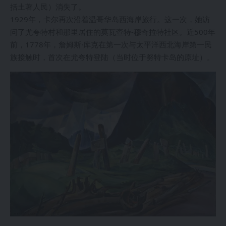
括土著人民）消失了。
1929年，卡尔再次沿着温哥华岛西海岸旅行。这一次，她访
问了尤夸特村和那里居住的莫瓦查特-穆奇拉特社区。近500年
前，1778年，詹姆斯·库克在第一次与太平洋西北海岸第一民
族接触时，首次在尤夸特登陆（当时位于努特卡岛的原址）。