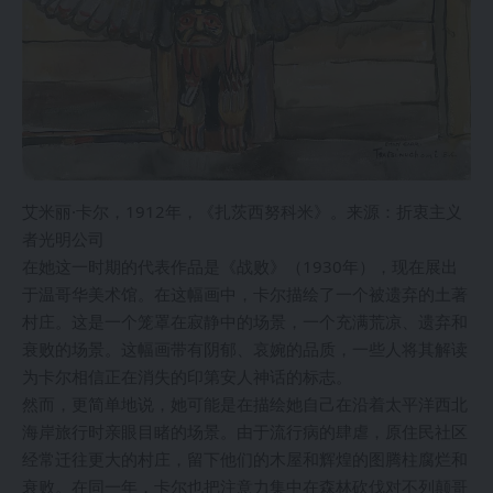
艾米丽·卡尔，1912年，《扎茨西努科米》。来源：折衷主义
者光明公司
在她这一时期的代表作品是《战败》（1930年），现在展出
于温哥华美术馆。在这幅画中，卡尔描绘了一个被遗弃的土著
村庄。这是一个笼罩在寂静中的场景，一个充满荒凉、遗弃和
衰败的场景。这幅画带有阴郁、哀婉的品质，一些人将其解读
为卡尔相信正在消失的印第安人神话的标志。
然而，更简单地说，她可能是在描绘她自己在沿着太平洋西北
海岸旅行时亲眼目睹的场景。由于流行病的肆虐，原住民社区
经常迁往更大的村庄，留下他们的木屋和辉煌的图腾柱腐烂和
衰败。在同一年，卡尔也把注意力集中在森林砍伐对不列颠哥