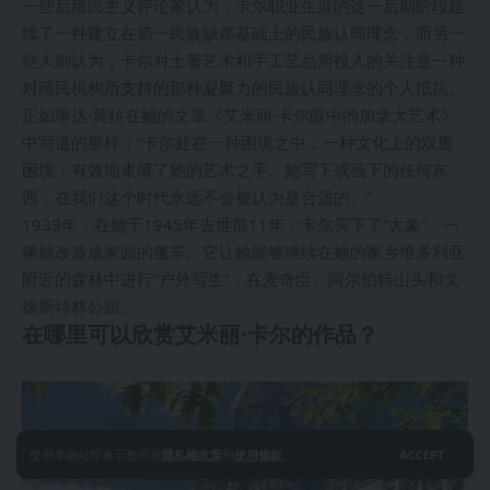
一些后殖民主义评论家认为，卡尔职业生涯的这一后期阶段延
续了一种建立在第一民族缺席基础上的民族认同理念，而另一
些人则认为，卡尔对土著艺术和手工艺品所投入的关注是一种
对殖民机构所支持的那种凝聚力的民族认同理念的个人抵抗。
正如琳达·莫拉在她的文章《艾米丽·卡尔眼中的加拿大艺术》
中写道的那样：“卡尔处在一种困境之中，一种文化上的双重
困境，有效地束缚了她的艺术之手。她写下或画下的任何东
西，在我们这个时代永远不会被认为是合适的。”
1933年，在她于1945年去世前11年，卡尔买下了“大象”，一
辆她改造成家园的篷车。它让她能够继续在她的家乡维多利亚
附近的森林中进行“户外写生”，在麦奇臣、阿尔伯特山头和戈
德斯特林公园。
在哪里可以欣赏艾米丽·卡尔的作品？
使用本網站即表示您同意
隱私權政策
和
使用條款
。
ACCEPT