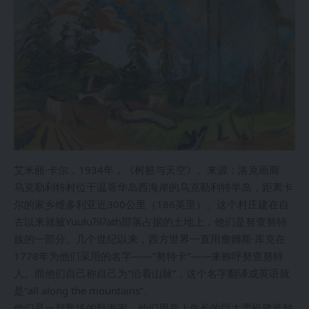
艾米丽·卡尔，1934年，《树桩与天空》。来源：洛克画廊
乌克勒利特村位于温哥华岛西海岸的乌克勒利特半岛，距离卡
尔的家乡维多利亚近300公里（186英里）。这个村庄建在自
古以来就被Yuułuʔiłʔatḥ部落占据的土地上，他们是努查努特
族的一部分。几个世纪以来，西方世界一直用詹姆斯·库克在
1778年为他们采用的名字——“努特卡”——来称呼努查努特
人。而他们自己称自己为“沿着山脉”，这个名字翻译成英语就
是“all along the mountains”。
他们是一群熟练的航海家，他们用岛上生长的巨大雪松建造独