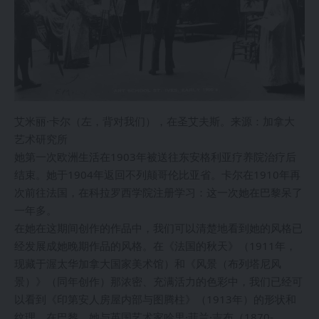
艾米丽·卡尔（左，背对我们），在圣艾夫斯。来源：加拿大
艺术研究所
她第一次欧洲生活在1903年被送往东安格利亚疗养院治疗后
结束。她于1904年返回不列颠哥伦比亚省。卡尔在1910年再
次前往法国，在科拉罗西学院注册学习：这一次她在巴黎呆了
一年多。
在她在这期间创作的作品中，我们可以清楚地看到她的风格已
经发展成她晚期作品的风格。在《法国的秋天》（1911年，
现藏于渥太华加拿大国家美术馆）和《风景（布列塔尼风
景）》（同年创作）那浓密、充满活力的色彩中，我们已经可
以看到《印第安人房屋内部与图腾柱》（1913年）的形状和
纹理。在巴黎，她与英国艺术家哈里·菲兰·吉布（1870-