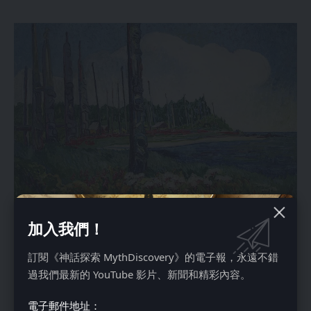
加入我們！
艾米丽·卡尔，1912年，《燕，Q.C.I.》。来源：折衷主义者光
明公司
訂閱《神話探索 MythDiscovery》的電子報，永遠不錯
1912年，卡尔沿着西北海岸进行了多次旅行。她前往海达瓜
過我們最新的 YouTube 影片、新聞和精彩內容。
伊，这是一个位于不列颠哥伦比亚省北部海岸的群岛，当时被
称为女王夏洛特群岛。她沿着海岸向北行驶，在那里遇到了该
電子郵件地址：