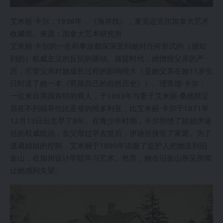
艾米丽·卡尔，1936年，《海岸线》，麦克迈克尔加拿大艺术
收藏馆。来源：加拿大艺术研究所
艾米丽·卡尔的一生和事业都深深受到她对任何形式的（感知
到的）权威主义的反抗的驱动。孩提时代，她憎恨父亲的严
厉，尽管父亲对她成长过程的影响很大（是她父亲在她11岁生
日时送了她一本《男孩自己的自然历史》）。理查德·卡尔，
一位来自英国肯特的商人，于1863年与妻子艾米丽·桑德斯定
居在不列颠哥伦比亚省的维多利亚，比艾米丽·卡尔于1871年
12月13日出生早了8年。在青少年时期，卡尔拒绝了姐姐伊迪
丝的权威统治，在父母过早去世后，伊迪丝接管了家庭。为了
逃避姐姐的控制，艾米丽于1890年说服了监护人把她送到旧
金山，在加州设计学院学习艺术。然而，她在旧金山所见所闻
让她感到失望。