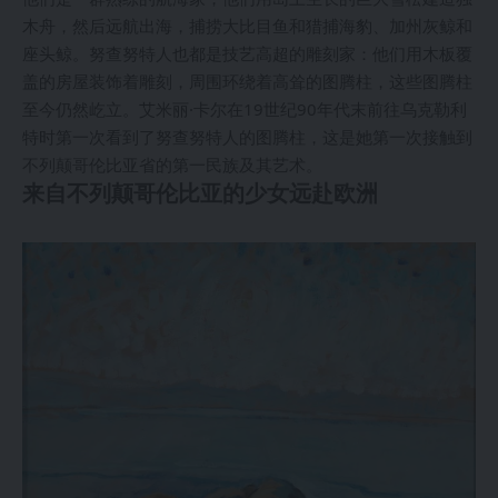
木舟，然后远航出海，捕捞大比目鱼和猎捕海豹、加州灰鲸和
座头鲸。努查努特人也都是技艺高超的雕刻家：他们用木板覆
盖的房屋装饰着雕刻，周围环绕着高耸的图腾柱，这些图腾柱
至今仍然屹立。艾米丽·卡尔在19世纪90年代末前往乌克勒利
特时第一次看到了努查努特人的图腾柱，这是她第一次接触到
不列颠哥伦比亚省的第一民族及其艺术。
来自不列颠哥伦比亚的少女远赴欧洲