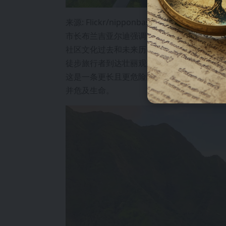
来源: Flickr/nipponbasse83
市长布兰吉亚尔迪强调，这一决定是出于对居住
社区文化过去和未来历史的尊重。拆除楼梯
徒步旅行者到达壮丽观景点的决心并不仅限
这是一条更长且更危险的地形。这条替代路
并危及生命。