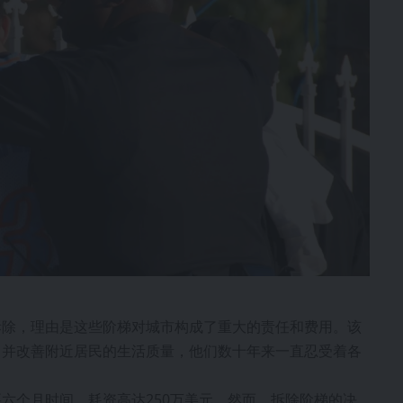
拆除，理由是这些阶梯对城市构成了重大的责任和费用。该
，并改善附近居民的生活质量，他们数十年来一直忍受着各
六个月时间，耗资高达250万美元。然而，拆除阶梯的决