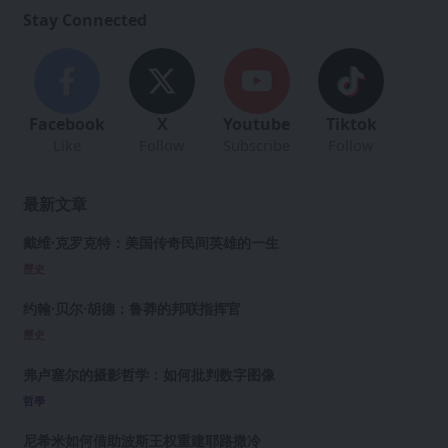
Stay Connected
Facebook
X
Youtube
Tiktok
Like
Follow
Subscribe
Follow
最新文章
戴维·克罗克特：美国传奇民间英雄的一生
歷史
约翰·贝尔·胡德：鲁莽的邦联指挥官
歷史
弗卢塞尔的摄影哲学：如何批判数字图像
哲學
尼希米如何借助波斯王权重建耶路撒冷