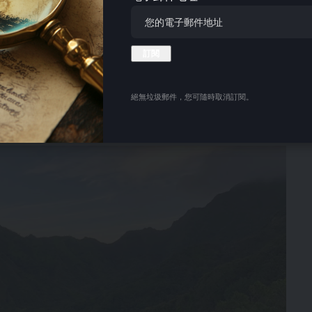
在楼梯入口附近居民、ʻāina（土地和海洋）以及海伊库
被视为保护该地区自然美景和环境的必要步骤。
于海库阶梯本身。许多人试图通过莫纳鲁亚岭进入该地区，
絕無垃圾郵件，您可隨時取消訂閱。
线已导致当地当局进行了多次救援任务，进一步消耗了资源