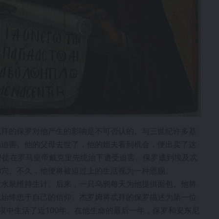
忒拜的保罗对他产生的影响是不可否认的。与三世纪许多基
局迫害。他的父母去世了，他的姐夫看到机会，便出卖了这
督徒在罗马皇帝戴克里先统治下遭受迫害。保罗逃到埃及忒
洞穴。不久，他便将被迫过上的生活视为一种恩赐。
淡水泉维持生计。后来，一只乌鸦每天为他提供面包。他将
他始终忠于自己的信仰。杰罗姆将忒拜的保罗描述为第一位
漠中生活了近100年。在他生命的最后一年，保罗和安东尼