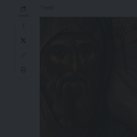
“`html
SHARE