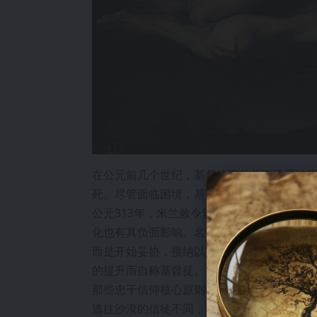
在公元前几个世纪，基督徒因信仰而遭受迫
死。尽管面临困境，基督徒人数迅速增长，
公元313年，米兰敕令颁布，君士坦丁大帝
化也有其负面影响。名义上的基督徒开始出
而是开始妥协，接纳以前基督徒从未参与的
的提升而自称基督徒。
那些忠于信仰核心原则的基督徒希望与盛行
逃往沙漠的信徒不同，他们退隐到埃及、巴