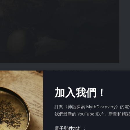
害，甚至丧命。当时不存在名义上的基督徒，信仰关乎生
随之而来的是不可避免的变化。
宣布基督教为国教。对基督徒的迫害结束了。然而，这一变
加入我們！
现。许多自称基督徒的人不再对信仰原则有着彻底的奉献，
生活方式和行为。平庸之风盛行，许多人仅仅为了社会地位
訂閱《神話探索 MythDiscovery》
我們最新的 YouTube 影片、新聞和精
于城市的世俗基督教形式区分开来。与以往为了躲避迫害而
勒斯坦和叙利亚等偏远地区，以逃避妥协的基督教。在沙漠
電子郵件地址：