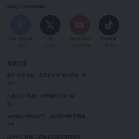
Stay Connected
Facebook
X
Youtube
Tiktok
Like
Follow
Subscribe
Follow
最新文章
戴维·克罗克特：美国传奇民间英雄的一生
歷史
约翰·贝尔·胡德：鲁莽的邦联指挥官
歷史
弗卢塞尔的摄影哲学：如何批判数字图像
哲學
尼希米如何借助波斯王权重建耶路撒冷