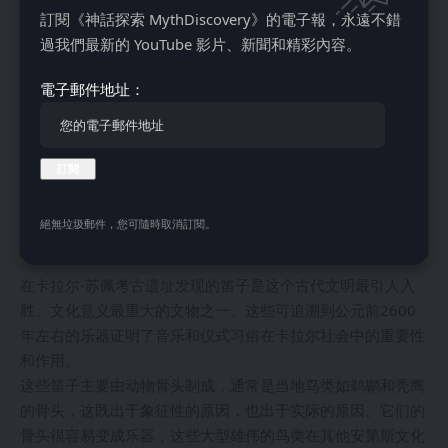
訂閱《神話探索 MythDiscovery》的電子報，永遠不錯
過我們最新的 YouTube 影片、新聞和精彩內容。
電子郵件地址：
絕無垃圾郵件，您可隨時取消訂閱。
在卡拉尔-苏佩考古遗址发现的笛子是这个古代文明最引人入
胜、文化意义最重大的文物之一。这些可追溯到公元前2600
年左右的乐器证明了音乐和仪式习俗在卡拉尔社会中的重要性
和作用。
这些笛子主要由动物骨头制成，通常是当地鸟类如鹈鹕和秃鹰
的骨头，这既出于象征性的原因，也出于实际的原因。它们的
骨头很容易变成乐器，这些大型雄伟的鸟类在其他安第斯文化