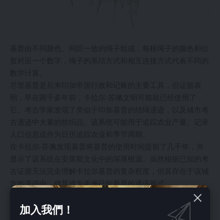
基普由不同颜色、间距一致的绳子组成，每根绳子的颜色和位
置对应一个数字，绳子的系结方式和相互连接方式代表不同的
数学计算。
尽管基普是后来印加帝国行政和记账的主要工具，但证据表
明，早在两千多年前，卡拉尔-苏佩文明可能就已经使用了
它。考古学家发现了类似于印加基普的结绳遗迹，以及城市考
古遗迹中大量的纺织品。该系统可能用于追踪农业产量、记录
人口信息或作为日历追踪农业和季节周期。
在卡拉尔-苏佩发现基普将基普的使用时间提前了几千年，并
显示了该系统在安第斯文化中的深厚根源。虽然根据已知的考
古证据无法完全理解卡拉尔基普的复杂程度，但其存在于该城
市的遗迹中，使其成为美洲已知最早的通讯形式。
笛子：卡拉尔-苏佩精神生活中的音乐
加入我們！