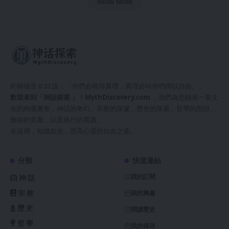
SHOW MORE
約翰福音 8:32 說：「你們必曉得真理，真理必叫你們得以自由。」
歡迎來到「神話探索 」！
MythDiscovery.com
，我們為您鋪展一卷文
化的絢麗畫卷，神話的奇幻、宗教的深邃、歷史的厚重、哲學的思辯、
藝術的美麗，以及旅行的寬廣。
在這裡，知識如光，照亮心靈的自由之途。
分類
快速連結
我的訂閱
神話
宗教
我的興趣
歷史
閱讀歷史
哲學
我的保存