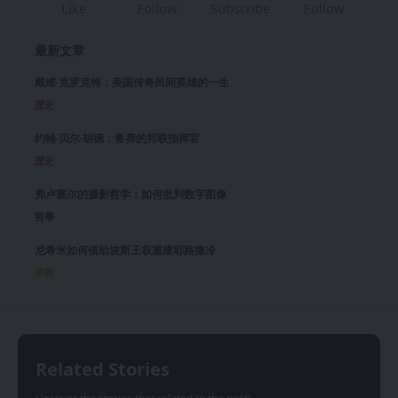
Like
Follow
Subscribe
Follow
最新文章
戴维·克罗克特：美国传奇民间英雄的一生
歷史
约翰·贝尔·胡德：鲁莽的邦联指挥官
歷史
弗卢塞尔的摄影哲学：如何批判数字图像
哲學
尼希米如何借助波斯王权重建耶路撒冷
宗教
Related Stories