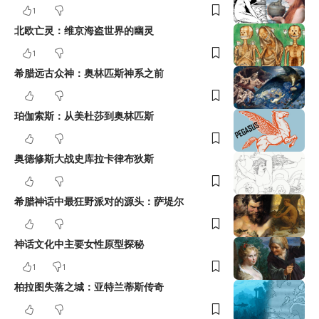
1
北欧亡灵：维京海盗世界的幽灵
1
希腊远古众神：奥林匹斯神系之前
珀伽索斯：从美杜莎到奥林匹斯
奥德修斯大战史库拉卡律布狄斯
希腊神话中最狂野派对的源头：萨堤尔
神话文化中主要女性原型探秘
1
1
柏拉图失落之城：亚特兰蒂斯传奇