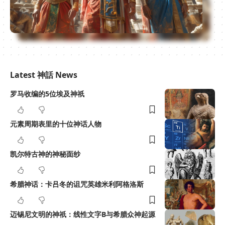
Latest 神話 News
罗马收编的5位埃及神祇
元素周期表里的十位神话人物
凯尔特古神的神秘面纱
希腊神话：卡吕冬的诅咒英雄米利阿格洛斯
迈锡尼文明的神祇：线性文字B与希腊众神起源