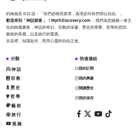
約翰福音 8:32 說：「你們必曉得真理，真理必叫你們得以自由。」
歡迎來到「神話探索 」！
MythDiscovery.com
，我們為您鋪展一卷文
化的絢麗畫卷，神話的奇幻、宗教的深邃、歷史的厚重、哲學的思辯、
藝術的美麗，以及旅行的寬廣。
在這裡，知識如光，照亮心靈的自由之途。
分類
快速連結
我的訂閱
神話
宗教
我的興趣
歷史
閱讀歷史
哲學
我的保存
藝術
旅行
视频