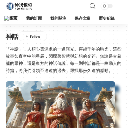
首頁
我的訂閱
我的關注
保存文章
歷史紀錄
神話
「神話」，人類心靈深處的一道曙光。穿越千年的時光，這些
故事如夜空中的星辰，閃爍著智慧與幻想的光芒。無論是古希
臘的眾神，還是東方的神話傳說，每一則神話都是一曲動人的
詩篇，將我們引領至遙遠的過去，尋找那份久違的感動。