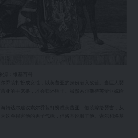
，来源：维基百科
索尔乔装打扮成女性，以芙蕾亚的身份潜入敌营。当巨人瑟
芙蕾亚的手来换，才会归还锤子。虽然索尔期待芙蕾亚嫁给
，海姆达尔建议索尔乔装打扮成芙蕾亚，假装嫁给瑟吉，从
认为这会损害他的男子气概，但洛基说服了他。索尔和洛基