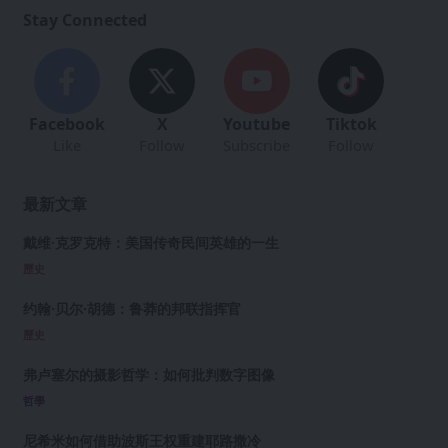
Stay Connected
Facebook
X
Youtube
Tiktok
Like
Follow
Subscribe
Follow
最新文章
戴维·克罗克特：美国传奇民间英雄的一生
歷史
约翰·贝尔·胡德：鲁莽的邦联指挥官
歷史
弗卢塞尔的摄影哲学：如何批判数字图像
哲學
尼希米如何借助波斯王权重建耶路撒冷