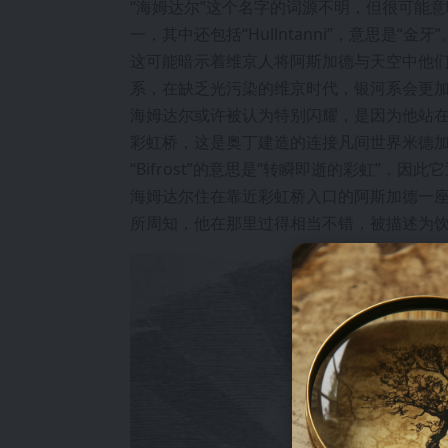
“海姆达尔”这个名字的词源不明，但很可能
一，其中还包括“Hullntanni”，意思是
这可能暗示着维京人将阿斯加德与天空中他
系，在缺乏光污染的维京时代，银河系会更
海姆达尔或许被认为特别闪耀，是因为他站
彩虹桥，这是奥丁建造的连接凡间世界米德
“Bifrost”的意思是“转瞬即逝的彩虹”
海姆达尔住在靠近彩虹桥入口的阿斯加德一座叫做“
所周知，他在那里过得相当不错，被描述为