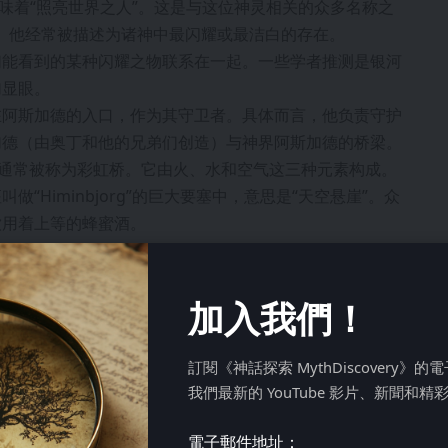
意味着“照亮世界之人”。这是与这位神灵相关的众多名称之
“金牙”。他经常被描述为诸神中最闪耀或最洁白的存在。
们能看到的某种闪耀之物联系在一起。一些学者推测是银河
加显眼。
在阿斯加德的入口，作为其守卫者。具体而言，他负责守护
加德（由奥丁和他的兄弟们创造）与神界阿斯加德的桥梁。
，因此它通常被称为彩虹桥。它由火、水和空气这三种元素构成。
Himinbjorg”的巨大要塞中，意思是“天空悬崖”。众
饮用着上等的蜂蜜酒。
加入我們！
訂閱《神話探索 MythDiscovery》
我們最新的 YouTube 影片、新聞和精
電子郵件地址：