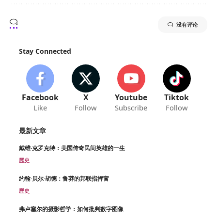
没有评论
Stay Connected
Facebook
X
Youtube
Tiktok
Like
Follow
Subscribe
Follow
最新文章
戴维·克罗克特：美国传奇民间英雄的一生
歷史
约翰·贝尔·胡德：鲁莽的邦联指挥官
歷史
弗卢塞尔的摄影哲学：如何批判数字图像