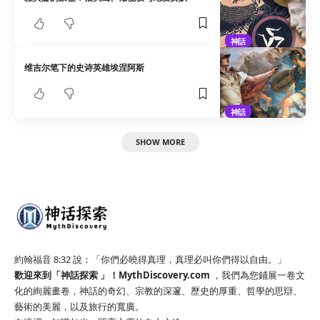
神話
维吉尔笔下的史诗英雄埃涅阿斯
神話
SHOW MORE
約翰福音 8:32 說：「你們必曉得真理，真理必叫你們得以自由。」
歡迎來到「神話探索 」！
MythDiscovery.com
，我們為您鋪展一卷文
化的絢麗畫卷，神話的奇幻、宗教的深邃、歷史的厚重、哲學的思辯、
藝術的美麗，以及旅行的寬廣。