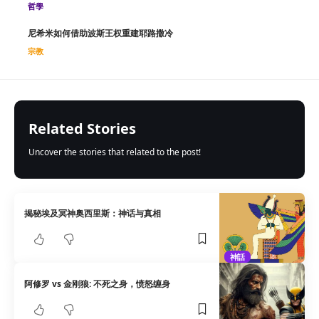
哲學
尼希米如何借助波斯王权重建耶路撒冷
宗教
Related Stories
Uncover the stories that related to the post!
揭秘埃及冥神奥西里斯：神话与真相
神話
阿修罗 vs 金刚狼: 不死之身，愤怒缠身