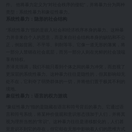
件。 他将暴力定义为“对社会秩序的侵犯”，并将暴力分为两种
类型：系统性暴力和象征性暴力。
系统性暴力：隐形的社会结构
“系统性暴力”指的是嵌入社会和经济秩序本身的暴力。这种暴
力并非来自个人的恶意，而是来自社会结构本身的缺陷和不公
正，例如贫困、不平等、剥削等等。它像一道无形的藩篱，将
一部分人禁锢在社会底层，而另一部分人则在光鲜的社会顶端
享有特权。
齐泽克强调，我们不能只看到个体之间的暴力冲突，而忽视了
更深层的系统性暴力。这种暴力往往是隐性的，但其影响却无
处不在，它剥夺了弱势群体的一切，并将他们置于极其不利的
境地。
象征性暴力：语言的权力游戏
“象征性暴力”指的是隐藏在语言和符号背后的暴力。它通过语
言和符号系统，将某种价值观和意识形态强加于人们，并将其
视为理所当然的“常识”。这种暴力往往是潜移默化的，人们甚
至意识不到它的存在，但它却在无形中影响着人们的思维方式