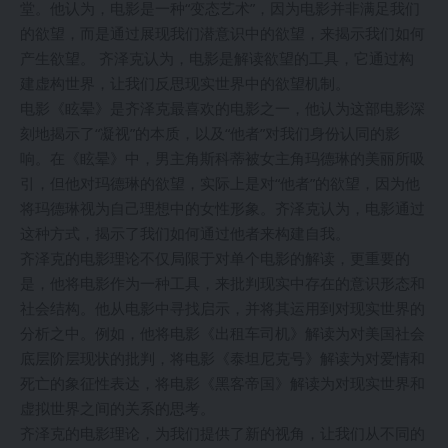
堂。他认为，电影是一种“变态艺术”，因为电影并非满足我们
的欲望，而是通过展现我们潜意识中的欲望，来揭示我们如何
产生欲望。 齐泽克认为，电影是解读欲望的工具，它通过构
建虚构世界，让我们反思现实世界中的欲望机制。
电影《眩晕》是齐泽克最喜欢的电影之一，他认为这部电影深
刻地揭示了“凝视”的本质，以及“他者”对我们身份认同的影
响。在《眩晕》中，男主角斯科蒂被女主角玛德琳的美丽所吸
引，但他对玛德琳的欲望，实际上是对“他者”的欲望，因为他
将玛德琳视为自己理想中的女性形象。齐泽克认为，电影通过
这种方式，揭示了我们如何通过他者来构建自我。
齐泽克的电影理论不仅局限于对单个电影的解读，更重要的
是，他将电影作为一种工具，来批判现实中存在的意识形态和
社会结构。他从电影中寻找启示，并将其运用到对现实世界的
分析之中。例如，他将电影《出租车司机》解读为对美国社会
底层阶层现状的批判，将电影《泰坦尼克号》解读为对爱情和
死亡的象征性表达，将电影《黑客帝国》解读为对现实世界和
虚拟世界之间的关系的思考。
齐泽克的电影理论，为我们提供了新的视角，让我们从不同的