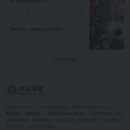
但丁的政治哲学是什么?
哲學
虚构的悖论：情感投入是否非理性？
1
哲學
SHOW MORE
約翰福音 8:32 說：「你們必曉得真理，真理必叫你們得以自由。」
歡迎來到「神話探索 」！
MythDiscovery.com
，我們為您鋪展一卷文
化的絢麗畫卷，神話的奇幻、宗教的深邃、歷史的厚重、哲學的思辯、
藝術的美麗，以及旅行的寬廣。