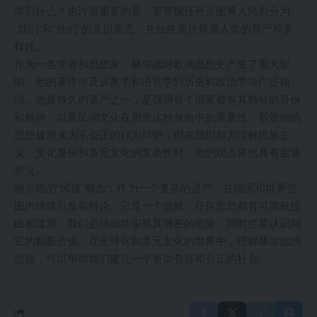
学到什么？也许最重要的是，要警惕任何企图将人民划分为
“我们”和“他们”的意识形态，并始终坚持尊重人类的尊严和多
样性。
作为一名学者和思想家，赫尔德对欧洲思想史产生了重大影
响。他的著作涉及从美学和语言学到历史和政治学等广泛领
域。他最持久的遗产之一，是强调每个国家都有其独特的身份
和精神，以及民间文化在塑造这种身份中的重要性。尽管他的
思想被用来为不公正的行为辩护，但在我们努力理解民族主
义、文化身份和多元文化的复杂性时，他的观点依然具有启迪
意义。
赫尔德的“民族”概念，作为一个复杂的遗产，在德国和世界范
围内继续引发着辩论。它是一个提醒，任何思想都有可能被扭
曲和滥用，我们必须始终审视其潜在的危险，同时也要认识到
它的积极价值。在全球化和多元文化的世界中，理解赫尔德的
思想，可以帮助我们建立一个更加包容和公正的社会。