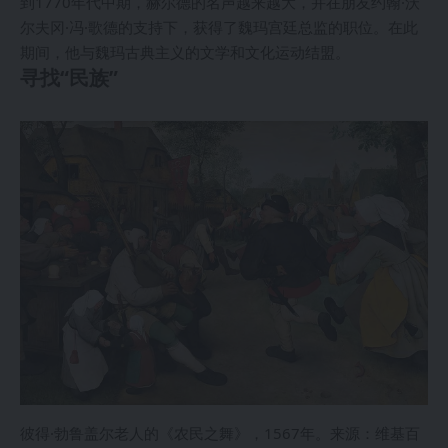
到1770年代中期，赫尔德的名声越来越大，并在朋友约翰·沃
尔夫冈·冯·歌德的支持下，获得了魏玛宫廷总监的职位。在此
期间，他与魏玛古典主义的文学和文化运动结盟。
寻找“民族”
彼得·勃鲁盖尔老人的《农民之舞》，1567年。来源：维基百