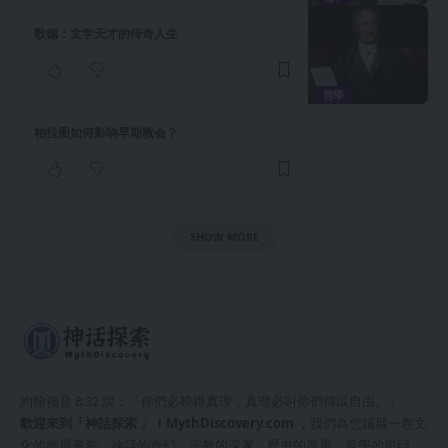
歌德：文学天才的传奇人生
哲學
柏拉图如何影响早期教会？
SHOW MORE
約翰福音 8:32 說：「你們必曉得真理，真理必叫你們得以自由。」
歡迎來到「神話探索 」！
MythDiscovery.com
，我們為您鋪展一卷文
化的絢麗畫卷，神話的奇幻、宗教的深邃、歷史的厚重、哲學的思辯、