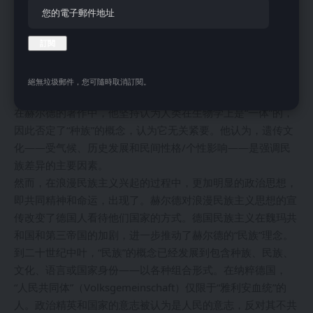
希特勒在兰茨贝格监狱期间写的《我的奋斗》的第一版。来
絕無垃圾郵件，您可隨時取消訂閱。
源：第一版
在赫尔德的著作中，他坚持认为人类在生物学上是“一体”的，
因此否定了“种族”的概念，认为它无关紧要。他认为，遗传文
化——受气候、历史发展和民间性格/个性影响——是强调民
族差异的主要因素。
然而，在浪漫民族主义兴起的过程中，更加明显的政治思想，
即共同精神和命运，出现了。赫尔德对浪漫民族主义思想的宣
传改变了德国人看待他们国家的方式。德国民族主义在魏玛共
和国和第三帝国的加剧，进一步推动了赫尔德的“民族”理念。
到二十世纪中叶，“民族”的概念已经发展到包含种族、民族、
文化、语言或国家身份——以各种组合形式。在纳粹德国，
“人民共同体”（Volksgemeinschaft）仅限于“雅利安血统”的
人。政治精英和国家的意志被认为是人民的意志，反对其不共