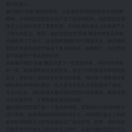
戴天的敌人。
赫尔德对“民族”概念的研究，以及他所强调的民间文化和国家
精神，对德国的思想和文化产生了深远的影响。他的思想在浪
漫主义运动中发挥了重要作用，并对欧洲民族主义的发展产生
了持久的意义。然而，他的思想也为“民族”概念的种族化和政
治操纵埋下了种子，这在纳粹德国的时代显露无遗。赫尔德的
思想在历史的进程中扮演了复杂的角色，提醒我们，任何思想
都可能被用于善或恶的目的。
虽然赫尔德的“民族”概念引发了一些负面后果，但它也有积极
的一面。他强调民间文化的价值，促进了对民族语言和传统的
关注，并推动了德国文学和音乐的发展。他对每个国家都有其
独特身份和精神的观点，也为多元文化主义思想提供了基础。
在当代社会，我们应该从赫尔德的思想中汲取教训，既要珍视
文化的多样性，又要警惕其潜在的危险。
赫尔德的思想遗产是一个复杂的课题，需要我们以批判的眼光
进行审视。他强调国家精神和民间文化，对德国民族主义的兴
起和欧洲国家主义的兴起都起到了推动作用。然而，他的思想
也被用来为种族主义和排外主义辩护。从赫尔德的思想中可以