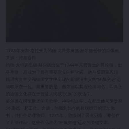
1785年安东·格拉夫为约翰·戈特弗里德·赫尔德创作的肖像画。
来源：维基百科
约翰·戈特弗里德·赫尔德出生于1744年东普鲁士的莫伦根，出
身卑微，却成为了具有重要意义的哲学家。他与反启蒙思想、
魏玛古典主义和德国文学中出现的前浪漫主义的“狂飙突进”运
动联系在一起。最重要的是，赫尔德以其理论而闻名，即真正
的德国文化存在于普通人民或“民族”的表达中。
赫尔德在柯尼斯堡学习哲学、神学和文学，在那里他与伊曼努
尔·康德一起工作。之后，他搬到如今的拉脱维亚的里加教
书，并担任助理牧师。1771年，他搬到了贝克贝格，并创作
了几部作品，这些作品成为“狂飙突进”运动的关键文本。