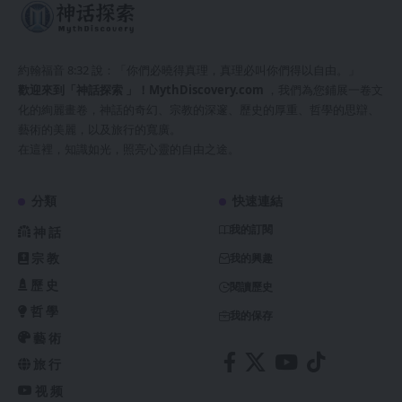
約翰福音 8:32 說：「你們必曉得真理，真理必叫你們得以自由。」
歡迎來到「神話探索 」！
MythDiscovery.com
，我們為您鋪展一卷文
化的絢麗畫卷，神話的奇幻、宗教的深邃、歷史的厚重、哲學的思辯、
藝術的美麗，以及旅行的寬廣。
在這裡，知識如光，照亮心靈的自由之途。
分類
快速連結
我的訂閱
神話
宗教
我的興趣
歷史
閱讀歷史
哲學
我的保存
藝術
旅行
视频