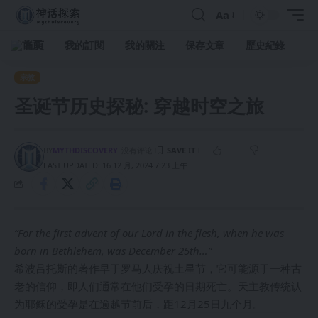
Aa
首頁
我的訂閱
我的關注
保存文章
歷史紀錄
宗教
圣诞节历史探秘: 穿越时空之旅
BY
MYTHDISCOVERY
没有评论
LAST UPDATED: 16 12 月, 2024 7:23 上午
“For the first advent of our Lord in the flesh, when he was
born in Bethlehem, was December 25
th
…”
希波吕托斯的著作早于罗马人庆祝土星节，它可能源于一种古
老的信仰，即人们通常在他们受孕的日期死亡。天主教传统认
为耶稣的受孕是在逾越节前后，距12月25日九个月。