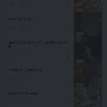
1
宗教
沙漠教父教母是谁？
1
宗教
揭秘大卫王临终遗言：所罗门继承王位的关键秘
训
宗教
奇幻预言与历史中的敌基督
宗教
圣经章节号的意外起源