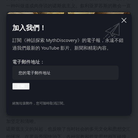
一种叫做道成肉身说的诺斯底主义。叙利亚罗苏斯的教会一直
在使用伪彼得福音，塞拉皮翁发现它不是彼得写的一部真正的
福音书，并在得知其内容后建议不要使用它。
加入我們！
解决诺斯底主义最终成为对基督教的一大帮助，因为它帮助早
期基督徒从众多著作中筛选出，并开发出识别耶稣基督使徒想
訂閱《神話探索 MythDiscovery》的電子報，永遠不錯
要传递下来内容的方法和手段。耶稣基督对基督徒的身份和本
過我們最新的 YouTube 影片、新聞和精彩內容。
质至关重要，确定那些确立真理的著作，是早期教会内部需要
解决的首要问题。
電子郵件地址：
通过了解诺斯底主义的历史和影响，我们能更好地理解早期基
督教的发展和正统信仰的形成。诺斯底派对基督教教义、文本
和实践的挑战，迫使教会领袖和神学家明确界定正统信仰，并
明确区分真正的福音书和伪经。这一过程不仅塑造了基督教的
信仰体系，也形成了教会的内部结构，为后世的基督教发展奠
絕無垃圾郵件，您可隨時取消訂閱。
定了基础。诺斯底派的挑战，让我们看到了信仰的韧性，以及
在面对异端时，正统信仰如何通过辩论、阐释和发展，变得更
加坚定和清晰。
诺斯底主义的兴起，也反映了当时社会的多元文化和思想交汇
的状况。在罗马帝国统治下，各种宗教和哲学思想相互碰撞，