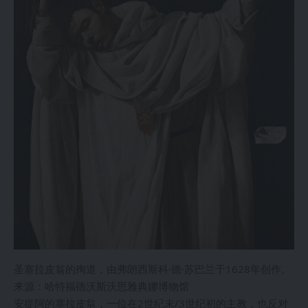
圣塞拉皮翁的殉道，由弗朗西斯科·德·苏巴兰于1628年创作。
来源：哈特福德沃斯沃思雅典娜博物馆
安提阿的塞拉皮翁，一位在2世纪末/3世纪初的主教，也反对