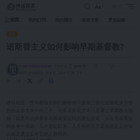
Aa
首頁
我的訂閱
我的關注
保存文章
歷史紀錄
宗教
诺斯替主义如何影响早期基督教?
BY
MYTHDISCOVERY
没有评论
1
LAST UPDATED: 10 8 月, 2024 11:36 下午
彼得福音、托马斯福音和约翰秘传只是第二世纪诺斯底派所创
作的众多文本中的三个。许多诺斯底文本只是通过早期教会领
袖，如里昂的伊莱奈乌斯或安提阿的塞拉皮翁，从名字或简短
的参考中得知。几个世纪以来，几乎所有关于诺斯底主义的知
识都是通过反对它的人获得的。