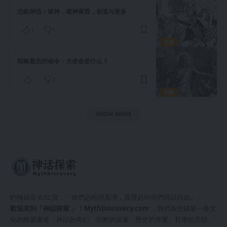
北欧神话：诸神，诸神黄昏，创造与更多
1
1
宗教
耶稣最后的命令：大使命是什么？
1
宗教
SHOW MORE
約翰福音 8:32 說：「你們必曉得真理，真理必叫你們得以自由。」
歡迎來到「神話探索 」！
MythDiscovery.com
，我們為您鋪展一卷文
化的絢麗畫卷，神話的奇幻、宗教的深邃、歷史的厚重、哲學的思辯、