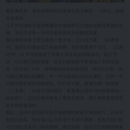
撒拉弗天使，来自伊斯坦布尔圣索菲亚大教堂，13世纪，维基
共享资源
几乎所有描绘天使的图像和肖像都将它们描绘成拥有两翼的生
物。圣经中没有一句经文表明圣经天使拥有两翼。
撒拉弗是侍奉上帝宝座的一类天使，它们有六翼。《以赛亚
书》描述它们遮住自己的脸和脚，另外两翼用于飞行。《以西
结书》10 中详细描述了侍奉上帝宝座的四基路伯。第21节
说，它们每只都有四翼，在它们的翅膀下有类似人手的东西。
在《启示录》4 中，有神秘的生物很难识别，因为它们有一些
与撒拉弗相似的属性，有一些与基路伯相似的属性，还有一些
与撒拉弗和基路伯都相似。它们有六翼，像撒拉弗一样唱着
《三圣颂》，但有不同的面孔，数量像以西结书中的基路伯一
样是四个。这些生物侍奉在上帝的宝座室，撒拉弗和基路伯也
是在那里服侍的。
因此，圣经中提到的天界生物翅膀的数量只有四和六，从来没
有提到过两。也许我们认为天使只有两只翅膀，是因为我们把
它们描绘成有鸟一样的翅膀。谁知道呢，也许它们的翅膀更像