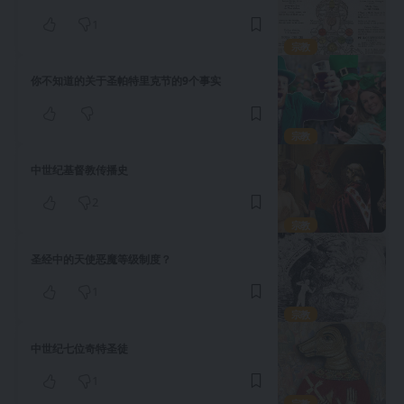
1
宗教
你不知道的关于圣帕特里克节的9个事实
宗教
中世纪基督教传播史
2
宗教
圣经中的天使恶魔等级制度？
1
宗教
中世纪七位奇特圣徒
1
宗教