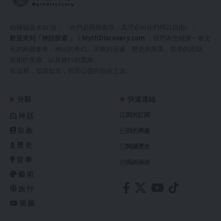
約翰福音 8:32 說：「你們必曉得真理，真理必叫你們得以自由。」
歡迎來到「神話探索 」！
MythDiscovery.com
，我們為您鋪展一卷文
化的絢麗畫卷，神話的奇幻、宗教的深邃、歷史的厚重、哲學的思辯、
藝術的美麗，以及旅行的寬廣。
在這裡，知識如光，照亮心靈的自由之途。
分類
快速連結
我的訂閱
神話
宗教
我的興趣
歷史
閱讀歷史
哲學
我的保存
藝術
旅行
视频