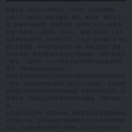
堕落天使，亚历山大·卡巴内尔，1847年，法布尔博物馆
试想一下，路西法，也称为魔鬼、撒旦、蛇或龙，曾经是天
使，却被从天堂驱逐。当他坠落时，他导致三分之一的“星星”
与他一同堕落（《启示录》12:3-4）。根据《启示录》1:20，
星星有时代表天使。在这种情况下，三分之一的天使与龙一起
被从天堂驱逐，并与他的目的保持一致。路西法变成了魔鬼，
也就是撒旦，而其他堕落天使成为了他的同伙，与他一样成为
了魔鬼。《启示录》12:7 中描述了这些堕落天使在撒旦的带
领下，与米迦勒及其天使作战。
圣经中没有任何内容可以证明堕落天使在堕落后身体外貌发生
了变化，也没有说明他们获得了或失去了任何能力。天使与堕
落天使之间的区别在于他们的忠诚度。天使仍然忠于上帝，而
堕落天使，也就是人们用各种名字称呼的魔鬼，与撒旦保持一
致。
由于圣经天使是同一类型的生物，因此堕落天使很容易伪装成
未堕落的天使。这可能是撒旦很容易将自己伪装成光明天使的
原因。所以魔鬼和天使是同一种生物。区别不在于它们是什