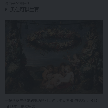
是虫子的翅膀？
6. 天使可以生育
基督圣婴与圣婴施洗约翰和天使，弗朗斯·斯奈德斯，1615-
1618年，皮克里尔