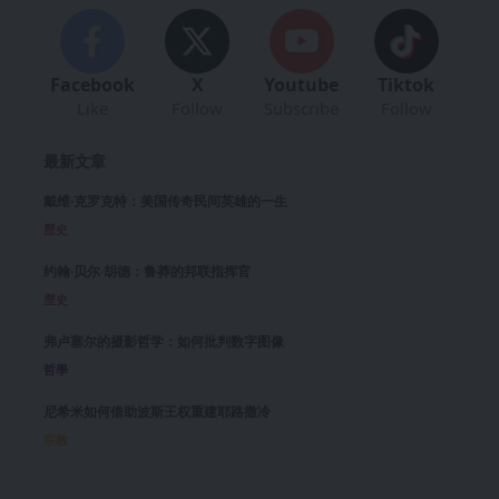
Facebook
X
Youtube
Tiktok
Like
Follow
Subscribe
Follow
最新文章
戴维·克罗克特：美国传奇民间英雄的一生
歷史
约翰·贝尔·胡德：鲁莽的邦联指挥官
歷史
弗卢塞尔的摄影哲学：如何批判数字图像
哲學
尼希米如何借助波斯王权重建耶路撒冷
宗教