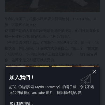
亨利八世国王，根据小汉斯·霍尔拜因绘制，1540-47年。来
源：谷歌艺术与文化
说都铎王朝的人喜欢唱圣诞颂歌是轻描淡写。他们只是喜欢参
加一种被称为“欢闹”的活动，也称为“颂歌”。
《牛津英语词典》给出了“欢闹”一词的两个定义。第一个：“大
量饮酒，并以喧闹、活泼的方式享受自己。”第二个：“挨家挨
户唱歌颂歌。”问问任何都铎王朝宫廷的侍从——他们会告诉
你，这两个定义都是可以接受的。
虽然我们许多最喜欢的颂歌是在维多利亚时代创作的，但许多
颂歌是在亨利八世国王时代创作的，甚至更早。这些颂歌中的
加入我們！
一些包括《樱桃树颂歌》、《考文垂颂歌》、《我看到一位少
女》、《野猪头颂歌》、《哦，来吧，以马内利》、《欢乐
訂閱《神話探索 MythDiscovery》的電子報，永遠不錯
颂》、《钟声在高处欢快地敲响》、《好基督徒们，欢欣鼓
過我們最新的 YouTube 影片、新聞和精彩內容。
舞》，甚至《祝你圣诞快乐》。其中一些颂歌在数百年前就已
被频繁演唱。
電子郵件地址：