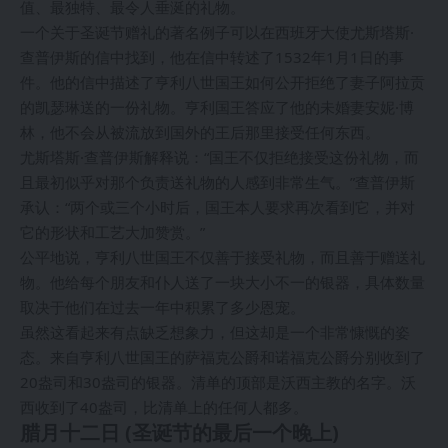
值、最独特、最令人垂涎的礼物。
一个关于圣诞节赠礼的著名例子可以在西班牙大使尤斯塔斯·
查普伊斯的信中找到，他在信中转述了1532年1月1日的事
件。他的信中描述了亨利八世国王如何公开拒绝了妻子阿拉贡
的凯瑟琳送的一份礼物。亨利国王答应了他的未婚妻安妮·博
林，他不会从被流放到国外的王后那里接受任何东西。
尤斯塔斯·查普伊斯解释说：“国王不仅拒绝接受这份礼物，而
且最初似乎对那个负责送礼物的人感到非常生气。”查普伊斯
承认：“两个或三个小时后，国王本人要求再次看到它，并对
它的形状和工艺大加赞赏。”
公平地说，亨利八世国王不仅善于接受礼物，而且善于赠送礼
物。他给每个朋友和仆人送了一块大小不一的银器，具体数量
取决于他们在过去一年中积累了多少恩宠。
虽然这看起来有点缺乏想象力，但这却是一个非常慷慨的姿
态。来自亨利八世国王的萨福克公爵和诺福克公爵分别收到了
20盎司和30盎司的银器。清单的顶部是沃西主教的名字。沃
西收到了40盎司，比清单上的任何人都多。
腊月十二日 (圣诞节的最后一个晚上)