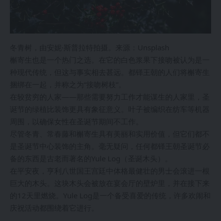
冬青树，由安妮·斯普拉特拍摄。来源：Unsplash
槲寄生也是一个热门之选。在它的白色浆果下接吻被认为是一
种现代传统，但这与事实相去甚远。都铎王朝的人们将槲寄生
捆绑在一起，并称之为“接吻树枝”。
在较贫穷的人家——那些需要努力工作才能谋生的人家里，圣
诞节的绿植比装饰更具有象征意义。叶子被编织在纺车等机器
周围，以确保女性在圣诞节期间不工作。
尽管冬青、常春藤和槲寄生具有美丽和实用价值，但它们都不
是圣诞节中心装饰的主角。毫无疑问，任何都铎王朝圣诞节必
备的东西是古老而著名的Yule Log（圣诞木头）。
在平安夜，亨利八世国王宫廷中体格最健壮的男士会滚进一根
巨大的木头。这块木头会被放在宴会厅的壁炉里，并在接下来
的12天里燃烧。Yule Log是一个备受喜爱的传统，许多欢闹和
庆祝活动都围绕着它进行。