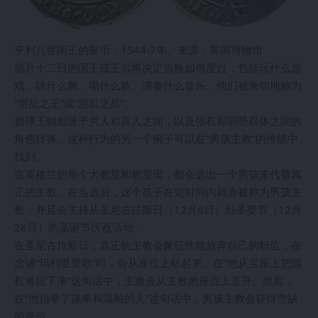
亨利八世国王的银币，1544-7年。来源：英国博物馆
腊月十二日的国王或王后将决定当晚如何度过，包括玩什么游
戏、跳什么舞、唱什么歌、演奏什么音乐。他们被亲切地称为
“混乱之王”或“混乱之后”。
都铎王朝痴迷于穷人和富人之间，以及强权和弱势群体之间的
角色转换。这种行为的另一个例子可以在“男孩主教”的传统中
找到。
在英格兰的每个大教堂和教堂里，都会选出一个男孩来代替真
正的主教。在当选后，这个孩子在短时间内就会被称为男孩主
教，并且会主持从圣尼古拉斯日（12月6日）到圣婴节（12月
28日）的圣诞节庆祝活动。
在圣尼古拉斯日，真正的主教会象征性地放弃自己的职位，在
念诵“玛利亚赞歌”时，会从座位上站起来。在“他从宝座上把强
权者拉下来”这句话中，主教会从主教的座位上走开。然后，
在“他抬举了谦卑和温顺的人”这句话中，男孩主教会获得空缺
的座位。