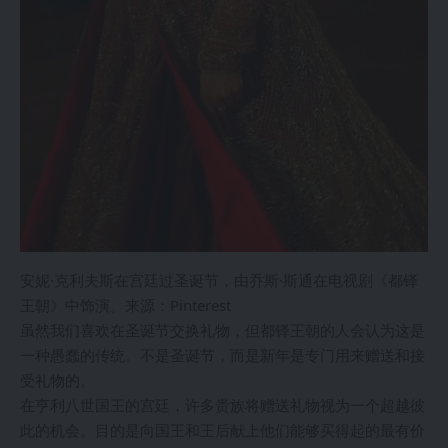
安妮·克利夫斯在宫廷过圣诞节，由乔斯·斯通在电视剧《都铎
王朝》中饰演。来源：Pinterest
虽然我们喜欢在圣诞节交换礼物，但都铎王朝的人会认为这是
一种愚蠢的传统。不是圣诞节，而是新年是专门用来赠送和接
受礼物的。
在亨利八世国王的宫廷，许多贵族将赠送礼物视为一个超越彼
此的机会。目的是向国王和王后献上他们能够买得起的最有价