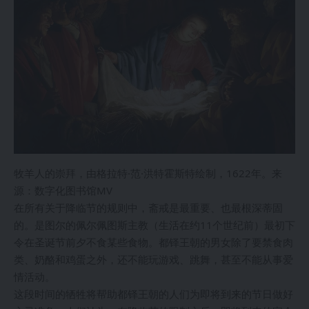
牧羊人的崇拜，由格拉特·范·洪特霍斯特绘制，1622年。来
源：数字化图书馆MV
在所有关于降临节的规则中，斋戒是最重要、也最根深蒂固
的。是图尔的佩尔佩图斯主教（生活在约11个世纪前）最初下
令在圣诞节前夕不食某些食物。都铎王朝的男女除了要禁食肉
类、奶酪和鸡蛋之外，还不能玩游戏、跳舞，甚至不能从事爱
情活动。
这段时间的牺牲将帮助都铎王朝的人们为即将到来的节日做好