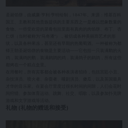
圣诞馅饼，由威廉·亨利·亨特绘制，1847年。来源：维基百科
国王、主教和其他贵族提供的主要东西之一是难以想象数量的
食物。一些受欢迎的菜肴包括里面有真肉的肉馅饼、布丁、杏
仁饼（当时被称为“马奇潘”），被切成各种美丽而艺术的形
状，以及各种果冻，甚至还有早期的热葡萄酒。一种被称为都
铎王朝圣诞馅饼的食物是主要活动——它包括一只装满鹅的火
鸡，装满鸡的鹅，装满鹧鸪的鸡，装满鸽子的鹧鸪，所有这些
都烤在一个糕点盒里。
在用餐时，所有宾客都会被各种表演者招待，包括宫廷小丑、
杂技演员、喷火者、杂耍者、哑剧演员、傻瓜，以及英国最具
才华的音乐家。在宴会厅里度过很长时间的间隙，人们会花时
间狩猎、参加体育运动、跳舞、社交、唱歌，以及参加扑克牌
游戏和文字游戏等活动。
礼物 (礼物的赠送和接受)