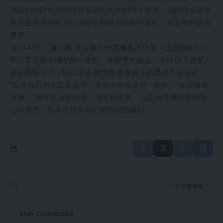
与我们自己的庆祝活动有那么大区别吗？毕竟，我们许多最喜
欢的圣诞节传统的起源都在都铎王朝和中世纪，或者有时甚至
更早。
在1843年，查尔斯·狄更斯在他最著名的作品《圣诞颂歌》中
宣告了往昔圣诞节的重要性。在故事的最后，在经历了改变人
生的顿悟之后，埃比尼泽·斯克鲁奇发表了他最感人的演讲：
“我将在心中纪念圣诞节，并努力将其保持一整年，”斯克鲁奇
宣称，“我将生活在过去、现在和未来。三位幽灵都将在我的
心中努力。我不会排斥他们教给我的课程。”
没有评论
Stay Connected