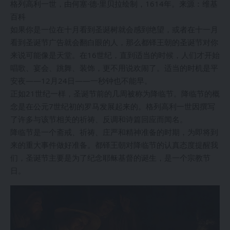
格列高利一世，由何塞·德·里贝拉绘制，1614年。来源：维基
百科
如果你是一位在十月看到圣诞树就会感到绝望，或者在十一月
看到圣诞节广告就会翻白眼的人，那么都铎王朝的圣诞节对你
来说可能像是天堂。在16世纪，直到适当的时候，人们才开始
唱歌、宴会、跳舞、装饰，更不用说欢闹了。适当的时机是平
安夜——12月24日——一秒钟也不能早。
正如21世纪一样，圣诞节前的几周被称为降临节。降临节的概
念是在公元7世纪初的罗马发展起来的。格列高利一世因撰写
了许多与该节相关的祈祷、反调和诗篇回应而闻名。
降临节是一个斋戒、祈祷、庄严和精神准备的时期，为即将到
来的重大事件做好准备。都铎王朝对降临节的认真态度提醒我
们，圣诞节主要是为了纪念耶稣基督的诞生，是一个宗教节
日。