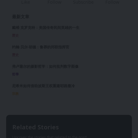
Like
Follow
Subscribe
Follow
最新文章
戴维·克罗克特：美国传奇民间英雄的一生
歷史
约翰·贝尔·胡德：鲁莽的邦联指挥官
歷史
弗卢塞尔的摄影哲学：如何批判数字图像
哲學
尼希米如何借助波斯王权重建耶路撒冷
宗教
Related Stories
Uncover the stories that related to the post!