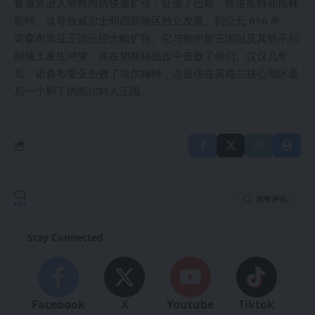
鲁撒克逊人突然向西快速扩张，征服了巴斯、格洛斯特和西林
斯特。这导致威尔士和西部地区独立发展。到公元 616 年，
诺森布里亚王国已经大幅扩张。它与鲍伊斯王国以及其他不列
颠领土发生冲突，并在切斯特战役中击败了他们。仅仅几年
后，诺森布里亚击败了埃尔梅特，这是现在英格兰核心地区最
后一个剩下的凯尔特人王国。
没有评论
Stay Connected
Facebook
X
Youtube
Tiktok