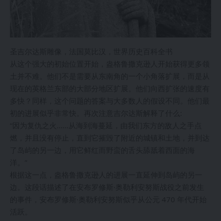
圣吉尔达斯雕像，法国莫比汉，世界历史百科全书
从这个强大的初始位置开始，盎格鲁撒克逊人开始获得更多领
土并不难。他们不是需要从东南角的一个小角落扩展，而是从
现在的英格兰东部的大部分地区扩展。他们向西扩张的速度有
多快？同样，这个问题的答案与大多数人的假设不同。他们最
初的进展似乎非常快。再次注意吉尔达斯解释了什么:
“因为复仇之火……从海到海蔓延，由我们东方的敌人之手点
燃，并且没有停止，直到它摧毁了附近的城镇和土地，并到达
了岛屿的另一边，用它鲜红而野蛮的舌头舔舐着西面的海
洋。”
根据这一点，盎格鲁撒克逊人的进展一直延伸到岛屿的另一
边。这段话描述了在安布罗修斯·奥勒利安努斯战役之前发生
的事件，安布罗修斯·奥勒利安努斯似乎从公元 470 年代开始
活跃。