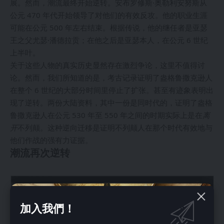
展。然而，潮流最终开始逆转。安布罗修斯·奥勒利安努斯从
公元 470 年代开始领导了对他们的有效反攻。他的职业生涯
可能在公元 500 年左右结束。根据传说，他的继任者是亚瑟
王之父尤瑟·潘德拉贡；在他之后是亚瑟本人，在公元 6 世纪
上半叶。
关于这些人物的真实历史显然存在激烈争论，这里不值得讨
论。然而，我们所知道的是，考古记录证明了盎格鲁撒克逊人
在整个 6 世纪的大部分时间里停止了扩张。甚至有迹象表明出
现了逆转。两份大陆资料，其中一份是同时代的，证明了盎格
鲁撒克逊人在公元 530 年至 550 年之间的时期实际上是在
离
开
不列颠。这种逆向迁移是证明不列颠人在那个时代有效地与
他们作战的强有力证据。
潮流再次逆转
加入我們！