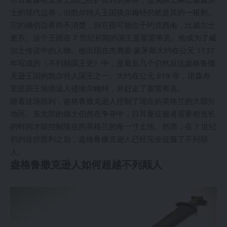
士的现代边界，但凯尔特人王国埃尔梅特仍然是其的一根刺。
它的确切边界尚不清楚，但它很可能位于约克西南，比威尔士
更东。这个王国在 7 世纪初期的国王是塞雷蒂克。他成为了威
尔士传说中的人物。他出现在杰弗里·蒙茅斯大约在公元 1137
年写成的《不列颠国王史》中，是最后几个仍然反抗盎格鲁撒
克逊王国的凯尔特人国王之一。大约在公元 619 年，诺森布
里亚国王埃德温入侵埃尔梅特，并赶走了塞雷蒂克。
随着这场胜利，盎格鲁撒克逊人控制了现在的英格兰的大部分
地区。东北部的领土仍然在争夺中，日耳曼征服者需要相当长
的时间才能控制现在的英格兰的每一寸土地。然而，在 7 世纪
初的这些胜利之后，盎格鲁撒克逊人已经完全征服了不列颠
人。
盎格鲁撒克逊人如何超越不列颠人