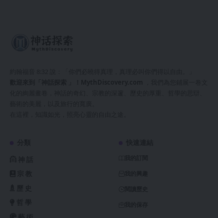
約翰福音 8:32 說：「你們必曉得真理，真理必叫你們得以自由。」
歡迎來到「神話探索 」！
MythDiscovery.com
，我們為您鋪展一卷文
化的絢麗畫卷，神話的奇幻、宗教的深邃、歷史的厚重、哲學的思辯、
藝術的美麗，以及旅行的寬廣。
在這裡，知識如光，照亮心靈的自由之途。
分類
快速連結
我的訂閱
神話
宗教
我的興趣
歷史
閱讀歷史
哲學
我的保存
藝術