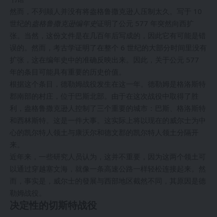
然而，不列颠人并没有将盎格鲁撒克逊人压制太久。写于 10
世纪的
盎格鲁撒克逊编年史
证明了公元 577 年突然向西扩
张。当然，这份文件是在几百年后写成的，因此它有可能是错
误的。然而，考古学证明了在整个 6 世纪的大部分时间里没有
扩张，这在编年史中的准确反映出来。因此，关于公元 577
年的条目可能具有重要的历史价值。
根据这个条目，德勒姆战役发生在这一年。德勒姆是格洛斯特
郡南部的村庄，位于巴斯北部。由于在这次战役中取得了胜
利，盎格鲁撒克逊人控制了三个重要的城市：巴斯、格洛斯特
和西林斯特。这是一件大事。这实际上将以现在的威尔士为中
心的凯尔特人领土与康沃尔和德文郡的凯尔特人领土分隔开
来。
近年来，一些研究人员认为，这并不重要，因为这两个领土可
以通过穿越塞文海，就像一条高速公路一样轻松连接起来。然
而，事实是，威尔士的發展与西部地区截然不同，其原因是德
勒姆战役。
决定性的切斯特战役