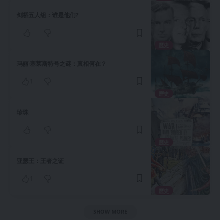
剑桥五人组：谁是他们?
歷史
玛丽·塞莱斯特号之谜：真相何在？
1
歷史
珍珠
歷史
亚瑟王：王者之证
1
歷史
SHOW MORE