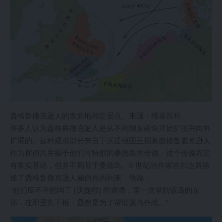
盎格鲁撒克逊人的发源地和定居点。来源：维基百科
许多人认为盎格鲁撒克逊人是从不列颠东南角开始扩张并向外
扩展的。这种观点部分来自于沃提根国王招募盎格鲁撒克逊人
作为雇佣兵并赐予他们肯特郡的桑德岛的传说。这个传说肯定
有事实基础，但并不局限于桑德岛。6 世纪的作家吉尔达斯描
述了盎格鲁撒克逊人雇佣兵的到来，他说：
“他们应不幸的国王 [沃提根] 的邀请，第一次登陆该岛的东
部，在那里扎下根，显然是为了帮助该岛作战。”