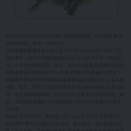
凯尔特战士在尤利乌斯·凯撒入侵时期的插图，由安格斯·麦克
布莱德绘制，来源：Pinterest
这表明盎格鲁撒克逊人在公元 470 年代之前已经扩张到了西
面的海洋。由于不列颠的征服始于公元 430 年左右，所以这
是一个非常快速的进展。那么，为什么大多数现代资料都说盎
格鲁撒克逊人直到公元 570 年甚至更晚才到达威尔士附近？
原因显然是这些资料指的是盎格鲁撒克逊人建立永久定居点的
地区。然而，军队可以并且经常会走得比他们起源的定居点更
远，而且这样做的时候，他们往往不会留下任何考古痕迹。例
如，尤利乌斯·凯撒对不列颠的两次入侵几乎没有留下任何考
古证据。
就永久定居点而言，撒克逊人至少在公元 450 年之前就已在
多切斯特-泰晤士河建立了定居点。毫无疑问，他们的袭击超
出了这个范围。得出他们的军队到达塞文河和现在的威尔士并