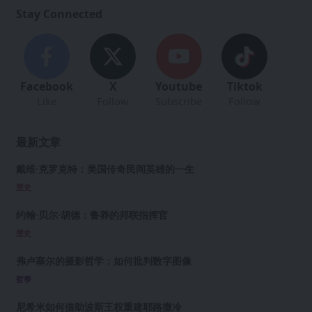
Stay Connected
Facebook
X
Youtube
Tiktok
Like
Follow
Subscribe
Follow
最新文章
戴维·克罗克特：美国传奇民间英雄的一生
歷史
约翰·贝尔·胡德：鲁莽的邦联指挥官
歷史
弗卢塞尔的摄影哲学：如何批判数字图像
哲學
尼希米如何借助波斯王权重建耶路撒冷