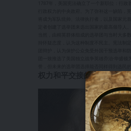
1787年，美国宪法确立了一个新职位：行
行政权力的中央政府。为了弥补这一缺陷，
将成为军队统帅、法律执行者，以及国家元
定者创建了选举团来选出国家的最高领导人
当然，由精英群体组成的选举团与当时大多
持怀疑态度，认为这种制度不民主。宪法制定
团辩护，认为保护公众免受外国干预选举和
团一致推选了美国独立战争英雄乔治·华盛顿
誉，但未来的选举团选择能否同样得到选民
权力和平交接的开端：180