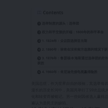
Contents
选举制度的源头：选举团
权力和平交接的开端：1800年的和平革命
1. 1824年：众议院选择亚当斯
2. 1860年：林肯在没有南方选票的情况下
3. 1876年：鲁瑟福·B·海斯通过选举团的欺
获胜
4. 1960年：肯尼迪凭借电视赢得险胜
美国总统，作为世界自由的领袖，其选举每
漫长的历史长河中，美国共举行了59次总统
化和转变而被铭记。另一些则因候选人赢得
遍认为是民主的缺陷。