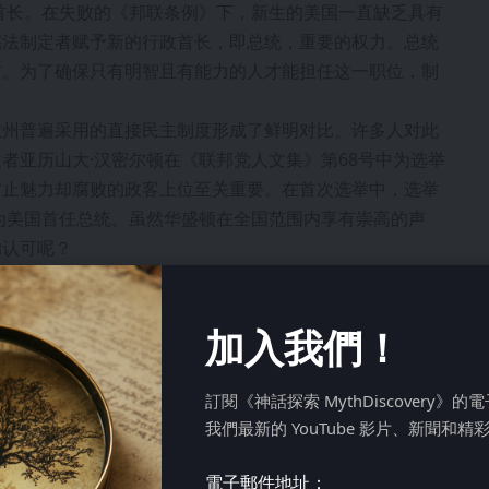
政首长。在失败的《邦联条例》下，新生的美国一直缺乏具有
宪法制定者赋予新的行政首长，即总统，重要的权力。总统
首。为了确保只有明智且有能力的人才能担任这一职位，制
。
数州普遍采用的直接民主制度形成了鲜明对比。许多人对此
者亚历山大·汉密尔顿在《联邦党人文集》第68号中为选举
防止魅力却腐败的政客上位至关重要。在首次选举中，选举
为美国首任总统。虽然华盛顿在全国范围内享有崇高的声
的认可呢？
0年的和平革命
加入我們！
訂閱《神話探索 MythDiscovery》
我們最新的 YouTube 影片、新聞和精
電子郵件地址：