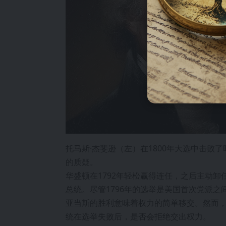
托马斯·杰斐逊（左）在1800年大选中击败
的质疑。
华盛顿在1792年轻松赢得连任，之后主动卸
总统。尽管1796年的选举是美国首次党派
亚当斯的胜利意味着权力的简单移交。然而
统在选举失败后，是否会拒绝交出权力。