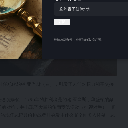
絕無垃圾郵件，您可隨時取消訂閱。
了时任总统约翰·亚当斯（右），引发了人们对权力和平交接
任总统职位。1796年的胜利者是约翰·亚当斯，华盛顿的副
之间的对抗，并出现了大量的负面竞选活动（批评对手），但
，当现任总统败给挑战者时会发生什么呢？许多人怀疑，总