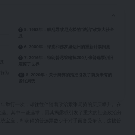
5. 1968年：骚乱导致尼克松的“法治”政策大获全
胜
6. 2000年：绿党和佛罗里达州的重新计票闹剧
7. 2016年：特朗普尽管输掉200万张普选票仍旧
获胜
震惊了世界
诈行为
8. 2020年：关于舞弊的指控引发了前所未有的
紧张局势
四年举行一次，却往往伴随着政治紧张局势的层层攀升。在
大选。其中一些选举，因其揭露或引发了重大的社会政治分
总统宝座，却获得的普选票数少于对手而备受争议，这被普