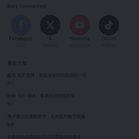
Stay Connected
Facebook
X
Youtube
Tiktok
Like
Follow
Subscribe
Follow
最新文章
戴维·克罗克特：美国传奇民间英雄的一生
歷史
约翰·贝尔·胡德：鲁莽的邦联指挥官
歷史
弗卢塞尔的摄影哲学：如何批判数字图像
哲學
尼希米如何借助波斯王权重建耶路撒冷