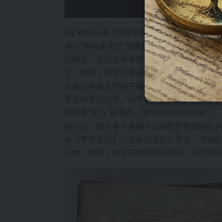
Jay Wolke 在 1994 年拍摄的《摩西
谈论“希伯来圣经”就默认了它的原始语言。
拉姆语，他们在外来统治下采用了这些语言
了。然而，语言只是这些旧约之间差异的一
在探讨构成圣经的书籍集起源时，重要的是要
页面和脊柱的书。由于卷轴形式的长篇著作又
说就是“书”）的著作，复制到单独的卷轴上
的讨论，因为单个卷轴可以按照所期望的任
就《摩西五经》（也称为五经）而言，书籍
上的。然而，对于旧约的其余部分，不同的