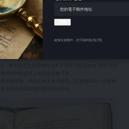
五经》阅读的照片。来源：芝加哥艺术学院
然而，古代犹太社区却可以自由地将圣经翻译成希腊语和亚
。基督教的分支后来正式将这些译本作为圣经经文而采用
絕無垃圾郵件，您可隨時取消訂閱。
个方面。
记住，直到圣经完成很久之后才发明了“抄本”——一种有
重又笨拙，抄写员将最终进入我们所称的“圣经”（简单来
。这一事实应该立即影响任何关于圣经书籍是如何“最初”排序
何顺序排列在桌面上或存放在柜子里。
的顺序很明确，因为它的五本书传统上是复制在同一个卷轴
宗教传统对书籍的顺序有不同的排列。