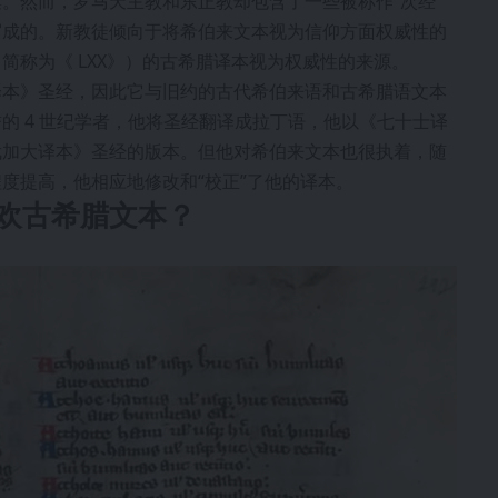
。然而，罗马天主教和东正教却包含了一些被称作“次经”
写成的。新教徒倾向于将希伯来文本视为信仰方面权威性的
简称为《 LXX》）的古希腊译本视为权威性的来源。
译本》圣经，因此它与旧约的古代希伯来语和古希腊语文本
的 4 世纪学者，他将圣经翻译成拉丁语，他以《七十士译
武加大译本》圣经的版本。但他对希伯来文本也很执着，随
度提高，他相应地修改和“校正”了他的译本。
欢古希腊文本？