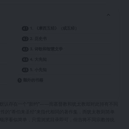
1. 《摩西五经》（或五经）
2. 历史书
3. 诗歌和智慧文学
4. 大先知
5. 小先知
额外的书籍
它默认存在一个“新约”——而基督教和犹太教却对此持有不同
性的“希伯来圣经”来指代相同的著作集，而犹太教则简单
籍顺序看似简单，只需浏览目录即可，但当将不同宗教传统
。