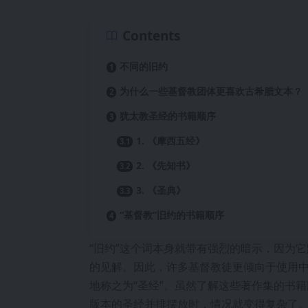
Contents
不同的旧约
为什么一些基督教团体更喜欢古希腊文本？
犹太教圣经的书籍顺序
1. 《摩西五经》
2. 《先知书》
3. 《圣典》
“基督教”旧约的书籍顺序
“旧约”这个词本身就带有强烈的暗示，因为
的见解。因此，许多基督教徒更倾向于使用中
地称之为“圣经”。虽然了解这些著作集的书
版本的圣经并排摆放时，情况就变得复杂了