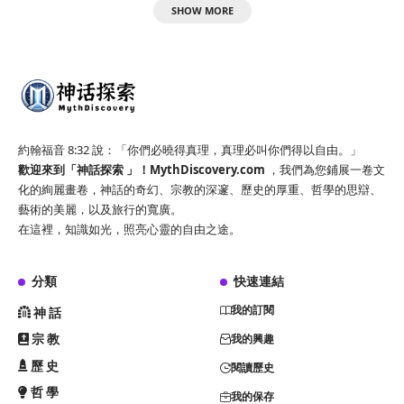
SHOW MORE
約翰福音 8:32 說：「你們必曉得真理，真理必叫你們得以自由。」
歡迎來到「神話探索 」！
MythDiscovery.com
，我們為您鋪展一卷文
化的絢麗畫卷，神話的奇幻、宗教的深邃、歷史的厚重、哲學的思辯、
藝術的美麗，以及旅行的寬廣。
在這裡，知識如光，照亮心靈的自由之途。
分類
快速連結
我的訂閱
神話
宗教
我的興趣
歷史
閱讀歷史
哲學
我的保存