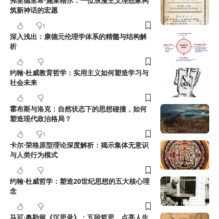
弗里德里希·施莱格尔：一位浪漫主义理想家构
筑新神话的宏愿
1
深入浅出：康德元伦理学体系的精髓与结构解
析
约翰·杜威教育哲学：实用主义如何塑造学习与
社会未来
霍布斯与洛克：自然状态下的思想碰撞，如何
塑造现代政治格局？
1
卡尔·荣格原型理论深度解析：揭示集体无意识
与人类行为模式
约翰·杜威哲学：塑造20世纪思想的五大核心理
念
马可·奥勒留《沉思录》：五段哲思，点亮人生